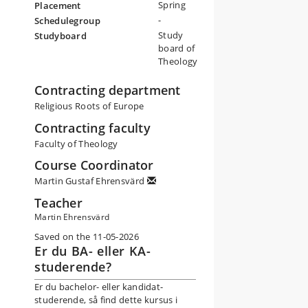
deo
Spring
Placement
o
-
Schedulegroup
Study
Studyboard
board of
Theology
Contracting department
Religious Roots of Europe
Contracting faculty
Faculty of Theology
Course Coordinator
Martin Gustaf Ehrensvärd
Teacher
Martin Ehrensvärd
Saved on the 11-05-2026
Er du BA- eller KA-
studerende?
Er du bachelor- eller kandidat-
studerende, så find dette kursus i