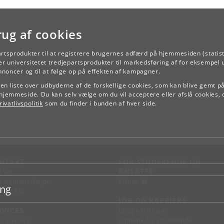
rug af cookies
artsprodukter til at registrere brugernes adfærd på hjemmesiden (statist
TILBAGE
r universitetet tredjepartsprodukter til markedsføring af for eksempel 
annoncer og til at følge op på effekten af kampagner.
e en liste over udbyderne af de forskellige cookies, som kan blive gemt p
hjemmeside. Du kan selv vælge om du vil acceptere eller afslå cookies, 
ivatlivspolitik
som du finder i bunden af hver side.
NTAKT
FOR STUDERENDE OG
ANSATTE
d vej
KUnet
d en medarbejder
ing
takt KU
JOB OG KARRIERE
RVICES
Ledige stillinger
Jobbank for studerende
sseservice