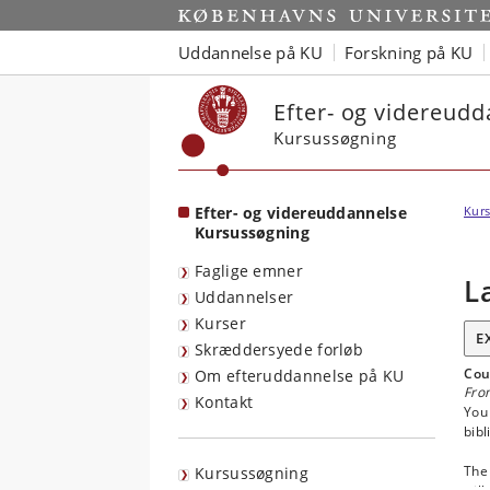
Start
Uddannelse på KU
Forskning på KU
Efter- og videreud
Kursussøgning
Efter- og videreuddannelse
Kurs
Kursussøgning
Faglige emner
L
Uddannelser
Kurser
E
Skræddersyede forløb
Cou
Om efteruddannelse på KU
From
Kontakt
You
bibl
The 
Kursussøgning