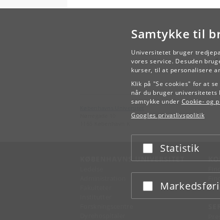
Samtykke til b
Universitetet bruger tredjep
vores service. Desuden bruge
kurser, til at personalisere 
Klik på "Se cookies" for at s
når du bruger universitetets 
samtykke under
Cookie- og pr
Københavns Universitet
Googles privatlivspolitik
Nørregade 10
1165 København K
Statistik
Acceptér eller afslå
KØBENHAVNS UNIVERSITET
KO
Ledelse
Fin
Administration
Fin
Markedsfør
Acceptér eller afslå
Fakulteter
Kon
Institutter
Forskningscentre
SE
Dyrehospitaler
Pre