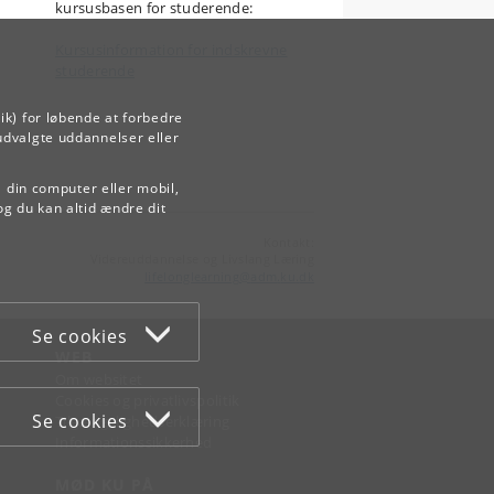
kursusbasen for studerende:
Kursusinformation for indskrevne
studerende
ik) for løbende at forbedre
udvalgte uddannelser eller
å din computer eller mobil,
og du kan altid ændre dit
Kontakt:
Videreuddannelse og Livslang Læring
lifelonglearning
@
adm
.
ku
.
dk
Se cookies
WEB
Om websitet
Cookies og privatlivspolitik
Se cookies
Tilgængelighedserklæring
Informationssikkerhed
MØD KU PÅ