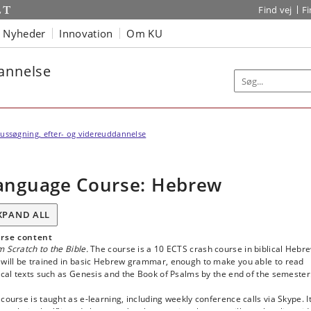
Find vej
F
Nyheder
Innovation
Om KU
dannelse
ussøgning, efter- og videreuddannelse
anguage Course: Hebrew
XPAND ALL
rse content
 Scratch to the Bible.
The course is a 10 ECTS crash course in biblical Hebr
 will be trained in basic Hebrew grammar, enough to make you able to read
ical texts such as Genesis and the Book of Psalms by the end of the semester
course is taught as e-learning, including weekly conference calls via Skype. I