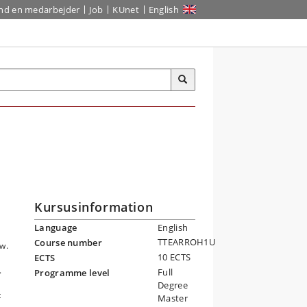
ind en medarbejder
Job
KUnet
English
Kursusinformation
Language
English
TTEARROH1U
Course number
ew.
10 ECTS
ECTS
.
Full
Programme level
Degree
t
Master