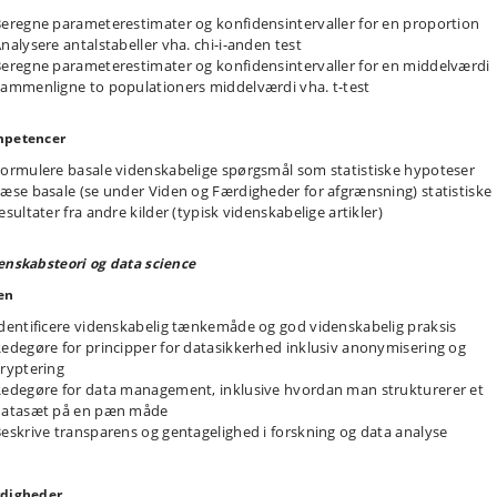
erende kommer ud og besøger forskellige former for dyrehold. Der vil blive
eregne parameterestimater og konfidensintervaller for en proportion
fet data fra de forskellige dyrehold og lavet øvelser inden for statistik og
nalysere antalstabeller vha. chi-i-anden test
nskabelig metode i relation hertil, så også det videnskabsteoretiske og
eregne parameterestimater og konfidensintervaller for en middelværdi
istiske kommer i front relateret til ekskursionen. Samtidig lægges der vægt p
ammenligne to populationers middelværdi vha. t-test
unikation på tværs af forskellige holdninger til brug af dyr, og der gives pl
refleksion over individuelle følelsesmæssige reaktioner på det oplevede.
petencer
ormulere basale videnskabelige spørgsmål som statistiske hypoteser
emia vil fremstå som et helstøbt fag med god integration af de forskellige
æse basale (se under Viden og Færdigheder for afgrænsning) statistiske
ige elementer. Der er aftalt følgende fordeling af de tidsmæssige ressourcer
esultater fra andre kilder (typisk videnskabelige artikler)
unikation 1 ECTS, Etik (inklusive ekskursion og undervisning i mundtlig og
ftlig akademisk kommunikation) 2 ½ ECTS, Statistik 2 ECTS, Videnskabsteori 
 science 2 ECTS, og Studiepraksis 0 ECTS (er integreret i de øvrige).
enskabsteori og data science
en
dentificere videnskabelig tænkemåde og god videnskabelig praksis
edegøre for principper for datasikkerhed inklusiv anonymisering og
ryptering
edegøre for data management, inklusive hvordan man strukturerer et
datasæt på en pæn måde
eskrive transparens og gentagelighed i forskning og data analyse
digheder