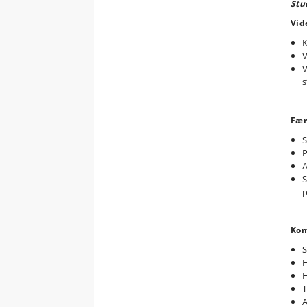
Stu
Vid
K
V
V
s
Fær
S
P
A
S
p
Kom
S
H
H
T
A