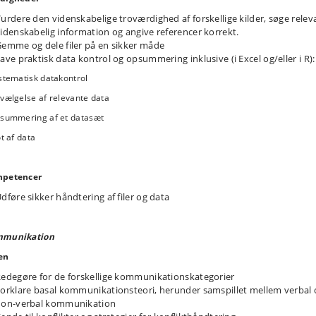
urdere den videnskabelige troværdighed af forskellige kilder, søge relev
idenskabelig information og angive referencer korrekt.
emme og dele filer på en sikker måde
ave praktisk data kontrol og opsummering inklusive (i Excel og/eller i R):
stematisk datakontrol
vælgelse af relevante data
psummering af et datasæt
ot af data
petencer
dføre sikker håndtering af filer og data
munikation
en
edegøre for de forskellige kommunikationskategorier
orklare basal kommunikationsteori, herunder samspillet mellem verbal 
non-verbal kommunikation