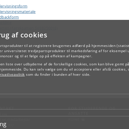
ervisningsform
ervisningsmateriale
dbackform
melding
amen (Fageksamen SVEB25001E)
rug af cookies
ejdsbelastning
artsprodukter til at registrere brugernes adfærd på hjemmesiden (statist
TILBAGE
r universitetet tredjepartsprodukter til markedsføring af for eksempel 
annoncer og til at følge op på effekten af kampagner.
e en liste over udbyderne af de forskellige cookies, som kan blive gemt p
hjemmeside. Du kan selv vælge om du vil acceptere eller afslå cookies, 
ivatlivspolitik
som du finder i bunden af hver side.
NTAKT
FOR STUDERENDE OG
ANSATTE
d vej
KUnet
d en medarbejder
ing
takt KU