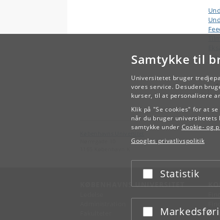
Und
Und
Fee
Til
Eks
Samtykke til b
Arb
Universitetet bruger tredjep
vores service. Desuden bruge
kurser, til at personalisere 
Klik på "Se cookies" for at s
når du bruger universitetets 
samtykke under
Cookie- og pr
Københavns Universitet
Googles privatlivspolitik
Nørregade 10
1165 København K
Statistik
Acceptér eller afslå
KØBENHAVNS UNIVERSITET
KO
Ledelse
Fin
Administration
Fin
Markedsfør
Acceptér eller afslå
Fakulteter
Kon