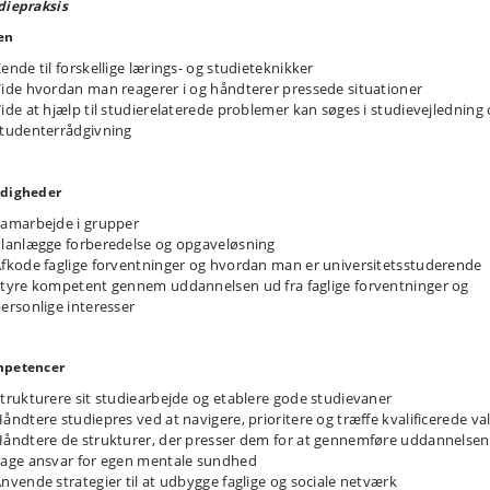
diepraksis
en
ende til forskellige lærings- og studieteknikker
ide hvordan man reagerer i og håndterer pressede situationer
ide at hjælp til studierelaterede problemer kan søges i studievejledning
tudenterrådgivning
digheder
amarbejde i grupper
lanlægge forberedelse og opgaveløsning
fkode faglige forventninger og hvordan man er universitetsstuderende
tyre kompetent gennem uddannelsen ud fra faglige forventninger og
ersonlige interesser
petencer
trukturere sit studiearbejde og etablere gode studievaner
åndtere studiepres ved at navigere, prioritere og træffe kvalificerede va
åndtere de strukturer, der presser dem for at gennemføre uddannelsen
age ansvar for egen mentale sundhed
nvende strategier til at udbygge faglige og sociale netværk