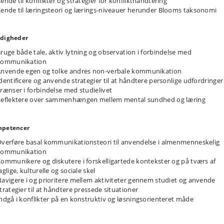
ende til konflikter og strategier for konflikthåndtering
ende til læringsteori og lærings-niveauer herunder Blooms taksonomi
digheder
ruge både tale, aktiv lytning og observation i forbindelse med
kommunikation
nvende egen og tolke andres non-verbale kommunikation
dentificere og anvende strategier til at håndtere personlige udfordringer
rænser i forbindelse med studielivet
eflektere over sammenhængen mellem mental sundhed og læring
petencer
verføre basal kommunikationsteori til anvendelse i almenmenneskelig
kommunikation
ommunikere og diskutere i forskelligartede kontekster og på tværs af
aglige, kulturelle og sociale skel
avigere i og prioritere mellem aktiviteter gennem studiet og anvende
trategier til at håndtere pressede situationer
ndgå i konflikter på en konstruktiv og løsningsorienteret måde