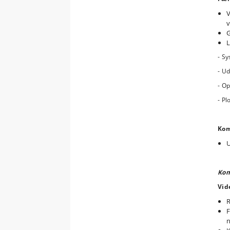
V
v
G
L
- Sy
- Ud
- O
- Pl
Kom
U
Kom
Vid
R
F