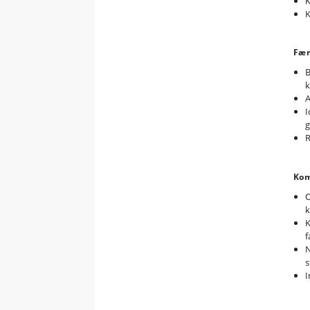
K
K
Fær
B
A
I
g
R
Kom
O
K
f
N
s
I