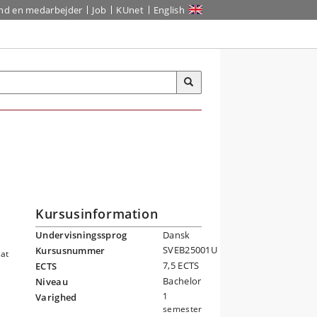
ind en medarbejder
Job
KUnet
English
Kursusinformation
Undervisningssprog
Dansk
SVEB25001U
Kursusnummer
 at
7,5 ECTS
ECTS
Bachelor
Niveau
1
Varighed
semester