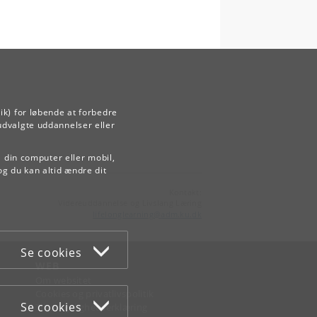
ik) for løbende at forbedre
udvalgte uddannelser eller
å din computer eller mobil,
og du kan altid ændre dit
Kontakt:
Videreuddannelse og Livslang Læring
lifelonglearning
@
adm
.
ku
.
dk
Se cookies
WEB
Om websitet
Cookies og privatlivspolitik
Se cookies
Tilgængelighedserklæring