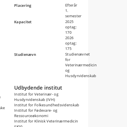
Efterår
Placering
l
1.
semester
t
g
2025
Kapacitet
optag:
170
e
2026
optag:
175
Studienævnet
Studienævn
for
Veterinærmedicin
og
Husdyrvidenskab
af
Udbydende institut
er
Institut for Veterinær- og
e
e
Husdyrvidenskab (IVH)
år
Institut for Folkesundhedsvidenskab
ske
Institut for Fødevare- og
e
Ressourceøkonomi
Institut for Klinisk Veterinærmedicin
(IKV)