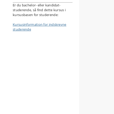
Er du bachelor- eller kandidat-
studerende, så find dette kursus i
kursusbasen for studerende:
å
ads
Kursusinformation for indskrevne
studerende
:
og