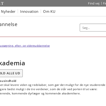
Find vej
F
Nyheder
Innovation
Om KU
dannelse
ussøgning, efter- og videreuddannelse
kademia
OLD ALLE UD
susindhold
et skal levere viden og redskaber, som gør det muligt for de nye studerende
gere bedst muligt i de tre verdener, som de står ved porten til at være:
derende, kommende dyrlæger og kommende akademikere.