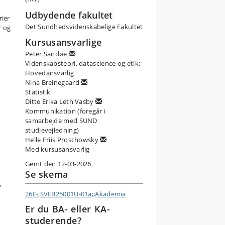
Udbydende fakultet
rier
en
Det Sundhedsvidenskabelige Fakultet
r og
igt
Kursusansvarlige
ion
Peter Sandøe
Videnskabsteori, datascience og etik:
Hovedansvarlig
Nina Breinegaard
Statistik
Ditte Erika Leth Vasby
Kommunikation (foregår i
er
samarbejde med SUND
nde
studievejledning)
Helle Friis Proschowsky
Med kursusansvarlig
at
Gemt den 12-03-2026
e
Se skema
,
26E-;SVEB25001U-01a;;Akademia
Er du BA- eller KA-
studerende?