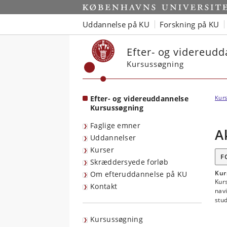
Start
Uddannelse på KU
Forskning på KU
Efter- og videreud
Kursussøgning
Efter- og videreuddannelse
Kurs
Kursussøgning
Faglige emner
A
Uddannelser
Kurser
F
Skræddersyede forløb
Kur
Om efteruddannelse på KU
Kurs
Kontakt
navi
stu
Kursussøgning