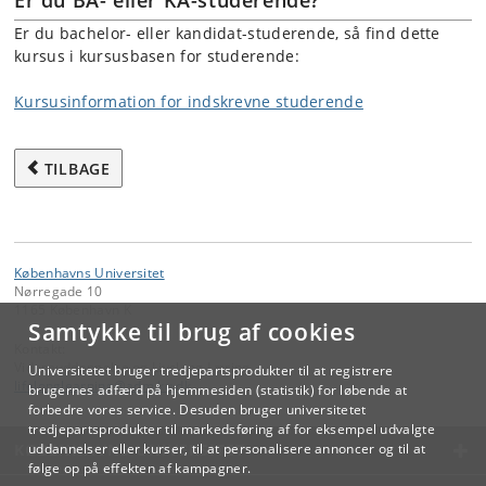
Er du BA- eller KA-studerende?
Er du bachelor- eller kandidat-studerende, så find dette
kursus i kursusbasen for studerende:
Kursusinformation for indskrevne studerende
TILBAGE
Københavns Universitet
Nørregade 10
1165 København K
Samtykke til brug af cookies
Kontakt:
Videreuddannelse og Livslang Læring
Universitetet bruger tredjepartsprodukter til at registrere
lifelonglearning
@
adm
.
ku
.
dk
brugernes adfærd på hjemmesiden (statistik) for løbende at
forbedre vores service. Desuden bruger universitetet
tredjepartsprodukter til markedsføring af for eksempel udvalgte
KØBENHAVNS UNIVERSITET
uddannelser eller kurser, til at personalisere annoncer og til at
følge op på effekten af kampagner.