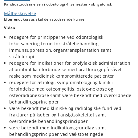
kæbefrakturer, osteomyelitis i kæberne, medicininduceret
Kandidatuddannelsen i odontologi 4. semester - obligatorisk
osteonekrose, osteoradionekrose og cancer i mundhulen. Derudover
Målbeskrivelse
skal den studerende være orienteret om kirurgiske
behandlingsmuligheder ved kæbeledslidelser, ved skader på nervus
Efter endt kursus skal den studerende kunne:
trigeminus samt ved ansigtssmerter.
Viden
Det væsentligste kliniske indhold i kursus er undersøgelse, diagnostik,
redegøre for principperne ved odontologisk
indikationer, behandlingsplanlægning, behandling og etiske
fokussanering forud for strålebehandling,
overvejelser vedrørende kirurgisk behandling af sygdomme i kæberne
og slimhinderne.
immunsuppression, organtransplantation samt
stråleterapi
redegøre for indikationer for profylaktisk administration
af antibiotika i forbindelse med oral kirurgi på såvel
raske som medicinsk kompromitterede patienter
redegøre for ætiologi, symptomatologi og klinik i
forbindelse med osteomyelitis, osteo-nekrose og
osteoradionekrose samt være bekendt med overordnede
behandlingsprincipper
være bekendt med kliniske og radiologiske fund ved
frakturer på kæber og i ansigtsskelettet samt
overordnede behandlingsprincipper
være bekendt med indikationsgrundlag samt
behandlingsprincipper ved vækstbetingede