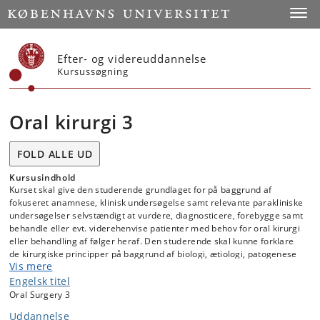
Start
Toggl
Efter- og videreuddannelse
Kursussøgning
Oral kirurgi 3
FOLD ALLE UD
Kursusindhold
Kurset skal give den studerende grundlaget for på baggrund af
fokuseret anamnese, klinisk undersøgelse samt relevante parakliniske
undersøgelser selvstændigt at vurdere, diagnosticere, forebygge samt
behandle eller evt. viderehenvise patienter med behov for oral kirurgi
eller behandling af følger heraf. Den studerende skal kunne forklare
de kirurgiske principper på baggrund af biologi, ætiologi, patogenese
Vis mere
og patologi.
Engelsk titel
Den studerende skal være bekendt med indikationsgrundlaget for
Oral Surgery 3
odontogen fokussanering, samt de overordnede principper for
diagnostik og behandling af vækstbetingede kæbeanomalier,
Uddannelse