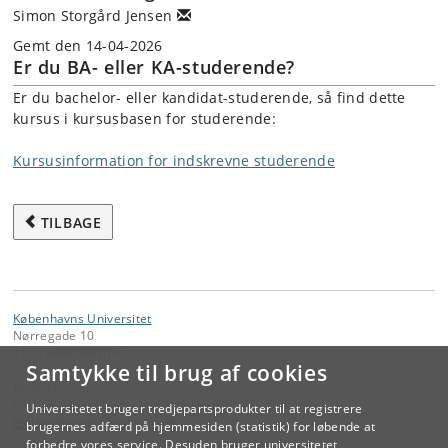
Simon Storgård Jensen
Gemt den 14-04-2026
Er du BA- eller KA-studerende?
Er du bachelor- eller kandidat-studerende, så find dette
kursus i kursusbasen for studerende:
Kursusinformation for indskrevne studerende
TILBAGE
Københavns Universitet
Nørregade 10
1165 København K
Samtykke til brug af cookies
Kontakt:
Videreuddannelse og Livslang Læring
Universitetet bruger tredjepartsprodukter til at registrere
lifelonglearning
@
adm
.
ku
.
dk
brugernes adfærd på hjemmesiden (statistik) for løbende at
forbedre vores service. Desuden bruger universitetet