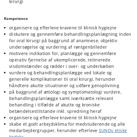
kirurgi
Kompetence
organisere og efterleve kravene til klinisk hygiejne
diskutere og gennemføre behandlingsplanlægning inden
for oral kirurgi på baggrund af anamnese, objektiv
undersøgelse og vurdering af røntgenbilleder
motivere indikation for, planlægge og gennemføre
operativ fjernelse af ukomplicerede, retinerede
visdomstænder og rødder i over- og underkæben
vurdere og behandlingsplanlægge ved lokale og
generelle komplikationer til oral kirurgi, herunder
håndtere akutte situationer og udføre genoplivning
på baggrund af ætiologi og symptomatologi vurdere,
behandlingsplanlægge samt iværksætte relevant
behandling i tilfælde af akutte og kroniske
betændelsestilstande inkl. spredning heraf
organisere og efterleve kravene til klinisk hygiejne
skabe et godt arbejdsklima for medstuderende og alle
medarbejdergrupper, herunder efterleve
SUNDs etiske
kodeks