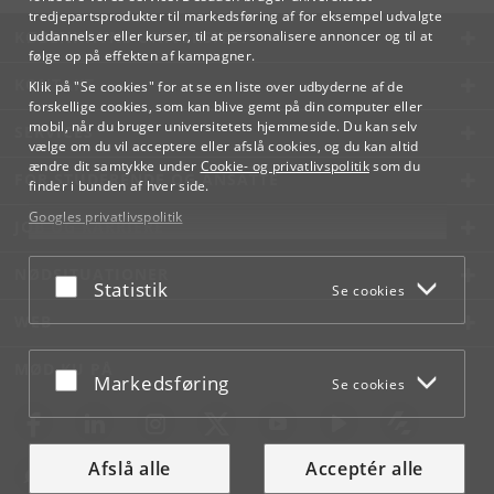
tredjepartsprodukter til markedsføring af for eksempel udvalgte
KØBENHAVNS UNIVERSITET
uddannelser eller kurser, til at personalisere annoncer og til at
følge op på effekten af kampagner.
KONTAKT
Klik på "Se cookies" for at se en liste over udbyderne af de
forskellige cookies, som kan blive gemt på din computer eller
mobil, når du bruger universitetets hjemmeside. Du kan selv
SERVICES
vælge om du vil acceptere eller afslå cookies, og du kan altid
ændre dit samtykke under
Cookie- og privatlivspolitik
som du
FOR STUDERENDE OG ANSATTE
finder i bunden af hver side.
Googles privatlivspolitik
JOB OG KARRIERE
NØDSITUATIONER
Acceptér eller afslå
Statistik
Se cookies
WEB
MØD KU PÅ
Acceptér eller afslå
Markedsføring
Se cookies
Afslå alle
Acceptér alle