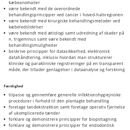
kæbeanomalier
være bekendt med de overordnede
behandlingsprincipper ved cancer i hoved-halsregionen
være bekendt med kirurgiske behandlingsmetoder ved
kæbeledslidelser
være bekendt med ætiologi samt udredning af skader på
n. trigeminus samt være bekendt med
behandlingsmuligheder
beskrive principper for datasikkerhed, elektronisk
datahåndtering, inklusiv hvordan man strukturerer
kliniske og parakliniske registreringer på en transparent
måde, der tillader gentagelser i dataanalyse og forskning
Færdighed
tilpasse og gennemføre generelle infektionshygiejniske
procedurer i forhold til den planlagte behandling
foretage tandekstraktion samt foretage operativ fjernelse
af ukomplicerede tænder
forklare og demonstrere principper for biopsitagning
forklare og demonstrere principper for endodontisk