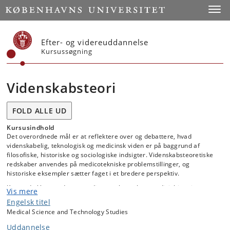
Start
Toggl
Efter- og videreuddannelse
Kursussøgning
Videnskabsteori
FOLD ALLE UD
Kursusindhold
Det overordnede mål er at reflektere over og debattere, hvad
videnskabelig, teknologisk og medicinsk viden er på baggrund af
filosofiske, historiske og sociologiske indsigter. Videnskabsteoretiske
redskaber anvendes på medicotekniske problemstillinger, og
historiske eksempler sætter faget i et bredere perspektiv.
Kurset dækker sygdoms- og diagnosebegreber, medicinhistorie,
Vis mere
teorier for videnskabelig, teknisk og medicinsk udvikling og metode,
Engelsk titel
sociale processer i videnskaben, ekspertise og ”tavs viden”,
Medical Science and Technology Studies
medicinske teknologiers historie, filosofiske spørgsmål relateret til
datamedicin og imaging, samt etiske spørgsmål i medicoteknikken.
Uddannelse