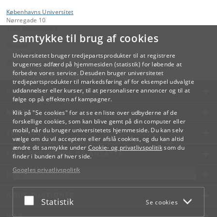
Københavns Universitet
Nørregade 10
1165 København K
Samtykke til brug af cookies
Kontakt:
Videreuddannelse og Livslang Læring
Universitetet bruger tredjepartsprodukter til at registrere
lifelonglearning
@
adm
.
ku
.
dk
brugernes adfærd på hjemmesiden (statistik) for løbende at
forbedre vores service. Desuden bruger universitetet
tredjepartsprodukter til markedsføring af for eksempel udvalgte
KØBENHAVNS UNIVERSITET
uddannelser eller kurser, til at personalisere annoncer og til at
følge op på effekten af kampagner.
KONTAKT
Klik på "Se cookies" for at se en liste over udbyderne af de
forskellige cookies, som kan blive gemt på din computer eller
mobil, når du bruger universitetets hjemmeside. Du kan selv
SERVICES
vælge om du vil acceptere eller afslå cookies, og du kan altid
ændre dit samtykke under
Cookie- og privatlivspolitik
som du
FOR STUDERENDE OG ANSATTE
finder i bunden af hver side.
Googles privatlivspolitik
JOB OG KARRIERE
NØDSITUATIONER
Acceptér eller afslå
Statistik
Se cookies
WEB