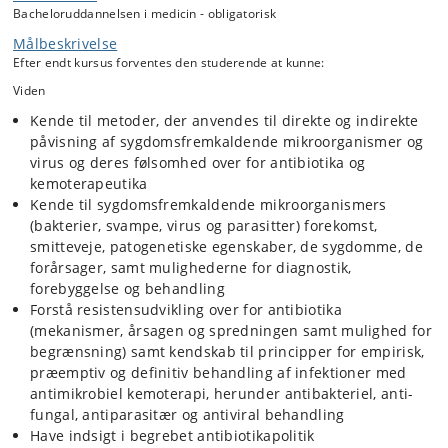
Bacheloruddannelsen i medicin - obligatorisk
Målbeskrivelse
Efter endt kursus forventes den studerende at kunne:
Viden
Kende til metoder, der anvendes til direkte og indirekte
påvisning af sygdomsfremkaldende mikroorganismer og
virus og deres følsomhed over for antibiotika og
kemoterapeutika
Kende til sygdomsfremkaldende mikroorganismers
(bakterier, svampe, virus og parasitter) forekomst,
smitteveje, patogenetiske egenskaber, de sygdomme, de
forårsager, samt mulighederne for diagnostik,
forebyggelse og behandling
Forstå resistensudvikling over for antibiotika
(mekanismer, årsagen og spredningen samt mulighed for
begrænsning) samt kendskab til principper for empirisk,
præemptiv og definitiv behandling af infektioner med
antimikrobiel kemoterapi, herunder antibakteriel, anti-
fungal, antiparasitær og antiviral behandling
Have indsigt i begrebet antibiotikapolitik