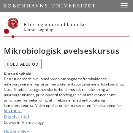
Start
Toggl
Efter- og videreuddannelse
Kursussøgning
Mikrobiologisk øvelseskursus
FOLD ALLE UD
Kursusindhold
Den studerende skal opnå viden om sygdomsfremkaldende
mikroorganismer og virus, herunder mikroorganismers forekomst og
klassifikation, patogenetiske forhold, metoder til påvisning af
mikroorganismer, principper til forebyggelse af infektioner samt
principper for behandling af infektioner med antibiotika og
kemoterapeutika. Viden opnået under kurset er en forudsætning for
Vis mere
forståelse af infektioner relaterede til alle kliniske sygdomsenheder
og for en hygiejnisk ansvarlig adfærd under klinisk ophold.
Engelsk titel
Course in Microbiology
Uddannelse