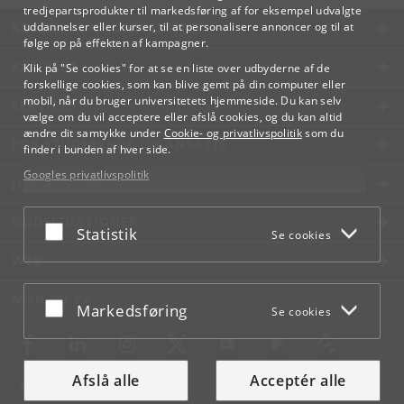
tredjepartsprodukter til markedsføring af for eksempel udvalgte
KØBENHAVNS UNIVERSITET
uddannelser eller kurser, til at personalisere annoncer og til at
følge op på effekten af kampagner.
KONTAKT
Klik på "Se cookies" for at se en liste over udbyderne af de
forskellige cookies, som kan blive gemt på din computer eller
mobil, når du bruger universitetets hjemmeside. Du kan selv
SERVICES
vælge om du vil acceptere eller afslå cookies, og du kan altid
ændre dit samtykke under
Cookie- og privatlivspolitik
som du
FOR STUDERENDE OG ANSATTE
finder i bunden af hver side.
Googles privatlivspolitik
JOB OG KARRIERE
NØDSITUATIONER
Acceptér eller afslå
Statistik
Se cookies
WEB
MØD KU PÅ
Acceptér eller afslå
Markedsføring
Se cookies
Afslå alle
Acceptér alle