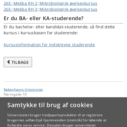
26E-;Me6ba RH 2;;Mikrobiologisk øvelseskursus
26E-;Me6ba RH 3;;Mikrobiologisk øvelseskursus
Er du BA- eller KA-studerende?
Er du bachelor- eller kandidat-studerende, så find dette
kursus i kursusbasen for studerende:
Kursusinformation for indskrevne studerende
TILBAGE
Københavns Universitet
Nørregade 10
1165 København K
Samtykke til brug af cookies
Kontakt:
Videreuddannelse og Livslang Læring
Universitetet bruger tredjepartsprodukter til at registrere
lifelonglearning
@
adm
.
ku
.
dk
brugernes adfærd på hjemmesiden (statistik) for løbende at
forbedre vores service. Desuden bruger universitetet