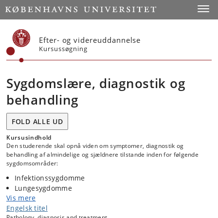
Start
Toggl
Efter- og videreuddannelse
Kursussøgning
Sygdomslære, diagnostik og
behandling
FOLD ALLE UD
Kursusindhold
Den studerende skal opnå viden om symptomer, diagnostik og
behandling af almindelige og sjældnere tilstande inden for følgende
sygdomsområder:
Infektionssygdomme
Lungesygdomme
Vis mere
Endokrinologi
Engelsk titel
Urologi
Pathology, diagnosis and treatment