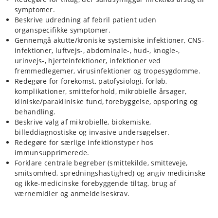
symptomer.
Beskrive udredning af febril patient uden
organspecifikke symptomer.
Gennemgå akutte/kroniske systemiske infektioner, CNS-
infektioner, luftvejs-, abdominale-, hud-, knogle-,
urinvejs-, hjerteinfektioner, infektioner ved
fremmedlegemer, virusinfektioner og tropesygdomme.
Redegøre for forekomst, patofysiologi, forløb,
komplikationer, smitteforhold, mikrobielle årsager,
kliniske/parakliniske fund, forebyggelse, opsporing og
behandling.
Beskrive valg af mikrobielle, biokemiske,
billeddiagnostiske og invasive undersøgelser.
Redegøre for særlige infektionstyper hos
immunsupprimerede.
Forklare centrale begreber (smittekilde, smitteveje,
smitsomhed, spredningshastighed) og angiv medicinske
og ikke-medicinske forebyggende tiltag, brug af
værnemidler og anmeldelseskrav.