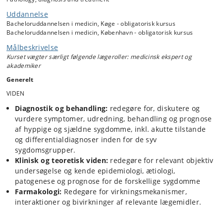
Nefrologi
Reumatologi
Uddannelse
Ortopædkirurg
Bacheloruddannelsen i medicin, Køge - obligatorisk kursus
Bacheloruddannelsen i medicin, København - obligatorisk kursus
Den studerende skal også forstå de patoanatomiske forandringer og
Målbeskrivelse
de patofysiologiske mekanismer, der ligger til grund for disse
Kurset vægter særligt følgende lægeroller: medicinsk ekspert og
sygdomme. Ligesom de studerende skal opnå viden om farmakologisk
akademiker
behandling inden for de syv sygdomsområder.
Generelt
Kurset er bygget op som syv delkurser og et tværgående kursus i
VIDEN
farmakologi.
Diagnostik og behandling:
redegøre for, diskutere og
vurdere symptomer, udredning, behandling og prognose
af hyppige og sjældne sygdomme, inkl. akutte tilstande
og differentialdiagnoser inden for de syv
sygdomsgrupper.
Klinisk og teoretisk viden:
redegøre for relevant objektiv
undersøgelse og kende epidemiologi, ætiologi,
patogenese og prognose for de forskellige sygdomme
Farmakologi:
Redegøre for virkningsmekanismer,
interaktioner og bivirkninger af relevante lægemidler.