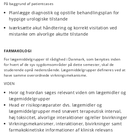
På baggrund af patientcases
Planlægge diagnostik og opstille behandlingsplan for
hyppige urologiske tilstande
Iværksætte akut håndtering og korrekt visitation ved
mistanke om alvorlige akutte tilstande
FARMAKOLOGI
For lægemiddelgrupper til rådighed i Danmark, som benyttes inden
for hvert af de syv sygdomsområder på dette semester, skal de
studerende opnå nedenstående. Lægemiddelgrupper defineres ved at
have samme overordnede virkningsmekanisme.
VIDEN
Hvor og hvordan søges relevant viden om lægemidler og
lægemiddelgrupper
Hvad er risikopræparater dvs. lægemidler og
lægemiddelgrupper med snævert terapeutisk interval,
høj toksicitet, alvorlige interaktioner og/eller bivirkninger
Virkningsmekanismer, interaktioner, bivirkninger samt
farmakokinetiske informationer af klinisk relevans