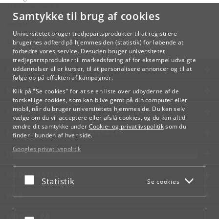
1165 København K
Samtykke til brug af cookies
Kontakt:
Videreuddannelse og Livslang Læring
Universitetet bruger tredjepartsprodukter til at registrere
lifelonglearning
@
adm
.
ku
.
dk
brugernes adfærd på hjemmesiden (statistik) for løbende at
forbedre vores service. Desuden bruger universitetet
tredjepartsprodukter til markedsføring af for eksempel udvalgte
KØBENHAVNS UNIVERSITET
uddannelser eller kurser, til at personalisere annoncer og til at
følge op på effekten af kampagner.
KONTAKT
Klik på "Se cookies" for at se en liste over udbyderne af de
forskellige cookies, som kan blive gemt på din computer eller
mobil, når du bruger universitetets hjemmeside. Du kan selv
SERVICES
vælge om du vil acceptere eller afslå cookies, og du kan altid
ændre dit samtykke under
Cookie- og privatlivspolitik
som du
FOR STUDERENDE OG ANSATTE
finder i bunden af hver side.
Googles privatlivspolitik
JOB OG KARRIERE
NØDSITUATIONER
Acceptér eller afslå
Statistik
Se cookies
WEB
MØD KU PÅ