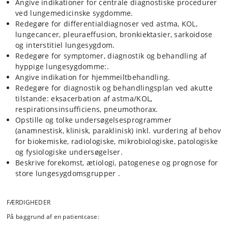
Angive indikationer for centrale diagnostiske procedurer
ved lungemedicinske sygdomme.
Redegøre for differentialdiagnoser ved astma, KOL,
lungecancer, pleuraeffusion, bronkiektasier, sarkoidose
og interstitiel lungesygdom.
Redegøre for symptomer, diagnostik og behandling af
hyppige lungesygdomme:.
Angive indikation for hjemmeiltbehandling.
Redegøre for diagnostik og behandlingsplan ved akutte
tilstande: eksacerbation af astma/KOL,
respirationsinsufficiens, pneumothorax.
Opstille og tolke undersøgelsesprogrammer
(anamnestisk, klinisk, paraklinisk) inkl. vurdering af behov
for biokemiske, radiologiske, mikrobiologiske, patologiske
og fysiologiske undersøgelser.
Beskrive forekomst, ætiologi, patogenese og prognose for
store lungesygdomsgrupper .
FÆRDIGHEDER
På baggrund af en patientcase: