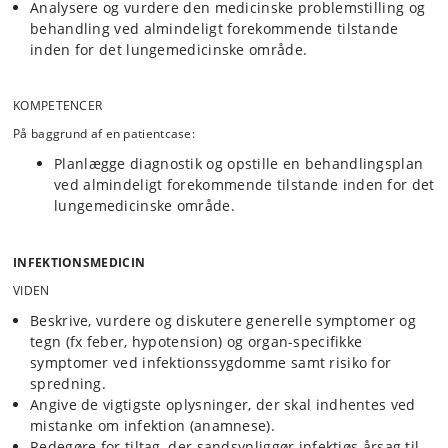
Analysere og vurdere den medicinske problemstilling og
behandling ved almindeligt forekommende tilstande
inden for det lungemedicinske område.
KOMPETENCER
På baggrund af en patientcase:
Planlægge diagnostik og opstille en behandlingsplan
ved almindeligt forekommende tilstande inden for det
lungemedicinske område.
INFEKTIONSMEDICIN
VIDEN
Beskrive, vurdere og diskutere generelle symptomer og
tegn (fx feber, hypotension) og organ-specifikke
symptomer ved infektionssygdomme samt risiko for
spredning.
Angive de vigtigste oplysninger, der skal indhentes ved
mistanke om infektion (anamnese).
Redegøre for tiltag, der sandsynliggør infektiøs årsag til