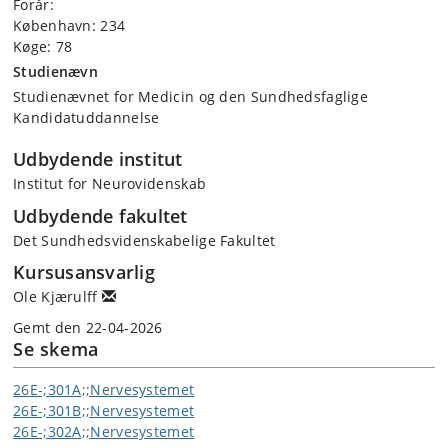
Forår:
København: 234
Køge: 78
Studienævn
Studienævnet for Medicin og den Sundhedsfaglige
Kandidatuddannelse
Udbydende institut
Institut for Neurovidenskab
Udbydende fakultet
Det Sundhedsvidenskabelige Fakultet
Kursusansvarlig
Ole Kjærulff
Gemt den 22-04-2026
Se skema
26E-;301A;;Nervesystemet
26E-;301B;;Nervesystemet
26E-;302A;;Nervesystemet