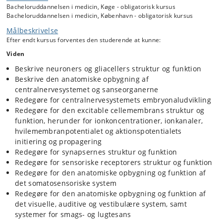
Bacheloruddannelsen i medicin, Køge - obligatorisk kursus
Bacheloruddannelsen i medicin, København - obligatorisk kursus
Målbeskrivelse
Efter endt kursus forventes den studerende at kunne:
Viden
Beskrive neuroners og gliacellers struktur og funktion
Beskrive den anatomiske opbygning af
centralnervesystemet og sanseorganerne
Redegøre for centralnervesystemets embryonaludvikling
Redegøre for den excitable cellemembrans struktur og
funktion, herunder for ionkoncentrationer, ionkanaler,
hvilemembranpotentialet og aktionspotentialets
initiering og propagering
Redegøre for synapsernes struktur og funktion
Redegøre for sensoriske receptorers struktur og funktion
Redegøre for den anatomiske opbygning og funktion af
det somatosensoriske system
Redegøre for den anatomiske opbygning og funktion af
det visuelle, auditive og vestibulære system, samt
systemer for smags- og lugtesans