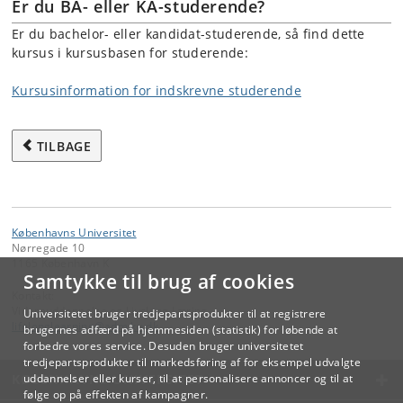
Er du BA- eller KA-studerende?
Er du bachelor- eller kandidat-studerende, så find dette
kursus i kursusbasen for studerende:
Kursusinformation for indskrevne studerende
TILBAGE
Københavns Universitet
Nørregade 10
1165 København K
Samtykke til brug af cookies
Kontakt:
Videreuddannelse og Livslang Læring
Universitetet bruger tredjepartsprodukter til at registrere
lifelonglearning
@
adm
.
ku
.
dk
brugernes adfærd på hjemmesiden (statistik) for løbende at
forbedre vores service. Desuden bruger universitetet
tredjepartsprodukter til markedsføring af for eksempel udvalgte
KØBENHAVNS UNIVERSITET
uddannelser eller kurser, til at personalisere annoncer og til at
følge op på effekten af kampagner.