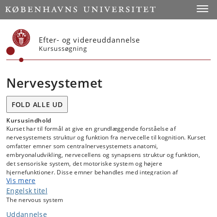
Start
Toggl
Efter- og videreuddannelse
Kursussøgning
Nervesystemet
FOLD ALLE UD
Kursusindhold
Kurset har til formål at give en grundlæggende forståelse af
nervesystemets struktur og funktion fra nervecelle til kognition. Kurset
omfatter emner som centralnervesystemets anatomi,
embryonaludvikling, nervecellens og synapsens struktur og funktion,
det sensoriske system, det motoriske system og højere
hjernefunktioner. Disse emner behandles med integration af
Vis mere
nervesystemets anatomi og fysiologi på cellulært og systemisk niveau.
Engelsk titel
The nervous system
Uddannelse