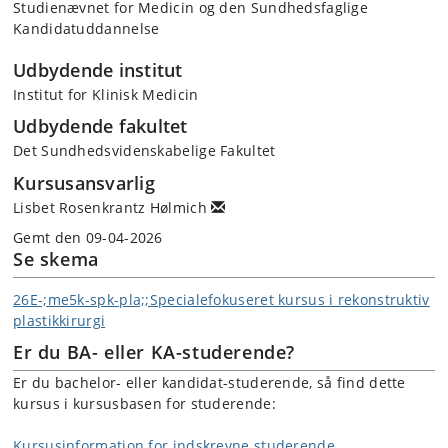
Studienævnet for Medicin og den Sundhedsfaglige
Kandidatuddannelse
Udbydende institut
Institut for Klinisk Medicin
Udbydende fakultet
Det Sundhedsvidenskabelige Fakultet
Kursusansvarlig
Lisbet Rosenkrantz Hølmich
Gemt den 09-04-2026
Se skema
26E-;me5k-spk-pla;;Specialefokuseret kursus i rekonstruktiv
plastikkirurgi
Er du BA- eller KA-studerende?
Er du bachelor- eller kandidat-studerende, så find dette
kursus i kursusbasen for studerende:
Kursusinformation for indskrevne studerende