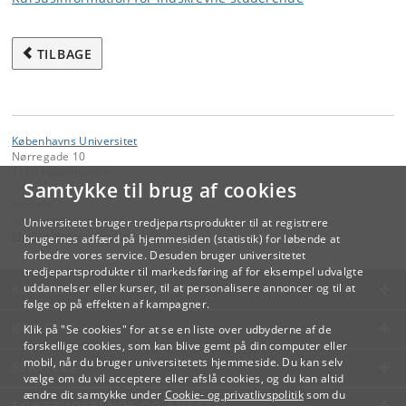
TILBAGE
Københavns Universitet
Nørregade 10
1165 København K
Samtykke til brug af cookies
Kontakt:
Videreuddannelse og Livslang Læring
Universitetet bruger tredjepartsprodukter til at registrere
lifelonglearning
@
adm
.
ku
.
dk
brugernes adfærd på hjemmesiden (statistik) for løbende at
forbedre vores service. Desuden bruger universitetet
tredjepartsprodukter til markedsføring af for eksempel udvalgte
KØBENHAVNS UNIVERSITET
uddannelser eller kurser, til at personalisere annoncer og til at
følge op på effekten af kampagner.
KONTAKT
Klik på "Se cookies" for at se en liste over udbyderne af de
forskellige cookies, som kan blive gemt på din computer eller
mobil, når du bruger universitetets hjemmeside. Du kan selv
SERVICES
vælge om du vil acceptere eller afslå cookies, og du kan altid
ændre dit samtykke under
Cookie- og privatlivspolitik
som du
FOR STUDERENDE OG ANSATTE