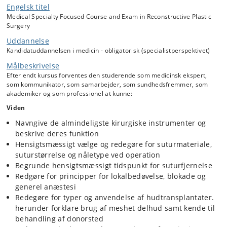
Den studerende vil opnå praktiske og teoretiske færdigheder indenfor
Engelsk titel
plastikkirurgi via øvelser, undervisning, mesterlæreprincippet og
Medical Specialty Focused Course and Exam in Reconstructive Plastic
selvstudier. Den studerende forventes i løbet af kurset, under
Surgery
supervision, at kunne varetage begrænsede opgaver på
reservelægeniveau.
Uddannelse
Kandidatuddannelsen i medicin - obligatorisk (specialistperspektivet)
Ved stuegang forventes det, at den studerende har forberedt sig og
læser op på relevante patienter. På operationsstuen forventes det, at
Målbeskrivelse
den studerende har læst op på patientens sygehistorie og indgrebet,
Efter endt kursus forventes den studerende som medicinsk ekspert,
samt at han/hun i løbet af kurset vil kunne yde kompetent assistance
som kommunikator, som samarbejder, som sundhedsfremmer, som
og, under supervision, udføre mindre operative opgaver efter
akademiker og som professionel at kunne:
plastikkirurgiske principper.
Viden
Kurset vil, udover viden og kunnen indenfor det plastikkirurgiske
speciale, være med til at ruste den studerende til et arbejde som læge
Navngive de almindeligste kirurgiske instrumenter og
på en hospitalsafdeling.
beskrive deres funktion
Hensigtsmæssigt vælge og redegøre for suturmateriale,
Kurset vil stille store krav til den studerende, men vil til gengæld være
en unik mulighed for at få et stort læringsudbytte både teoretisk og
suturstørrelse og nåletype ved operation
praktisk
Begrunde hensigtsmæssigt tidspunkt for suturfjernelse
Redgøre for principper for lokalbedøvelse, blokade og
generel anæstesi
Redegøre for typer og anvendelse af hudtransplantater.
herunder forklare brug af meshet delhud samt kende til
behandling af donorsted