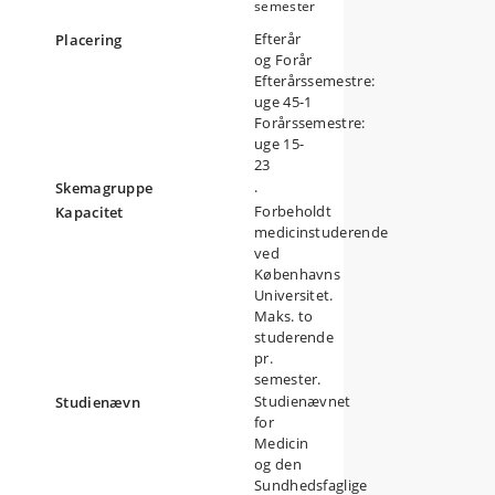
semester
Efterår
Placering
m
og Forår
Efterårssemestre:
uge 45-1
Forårssemestre:
uge 15-
23
ets
.
Skemagruppe
Forbeholdt
Kapacitet
medicinstuderende
så
ved
Københavns
Universitet.
Maks. to
studerende
pr.
semester.
Studienævnet
Studienævn
for
Medicin
og den
Sundhedsfaglige