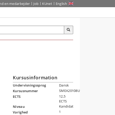
ind en medarbejder
Job
KUnet
English
Kursusinformation
Undervisningssprog
Dansk
SMEA20108U
Kursusnummer
12,5
ECTS
ECTS
Kandidat
Niveau
1
Varighed