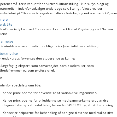
etencemål for niveauet for en introduktionsstilling i klinisk fysiologi og
earmedicin indenfor udvalgte undersøgelser. Særligt fokuseres der i
usforløbet på ”Basisundersøgelser i klinisk fysiologi og nuklearmedicin”, so
neret af Sundhedsfagligt råd i klinisk fysiologi og nuklearmedicin, Region
 mere
edstaden.
lsk titel
ical Specialty Focused Course and Exam in Clinical Physiology and Nuclear
vil blive undervist i såvel teoretisk som praktisk anvendt klinisk fysiologi og
icine
earmedicin. Den studerende vil under supervision deltage i visitation til
emførelse og besvarelse af klinisk fysiologisk og nuklearmedicinske
annelse
tionsundersøgelser. Således vil de mest almindelige indikationer for special
idatuddannelsen i medicin - obligatorisk (specialistperspektivet)
sundersøgelser gennemgås, herved opnås en vis klinisk rutine og indsigt i
ialet. Der vil i undervisningsforløbet være tæt supervision og feedback, hvor
beskrivelse
studerende vil følge afdelingernes vagthavende læger. Der vil endvidere og
r endt kursus forventes den studerende at kunne:
 mulighed for, at den studerende selvstændigt kan deltage i afvikling af
 lægefaglig ekspert, som samarbejder, som akademiker, som
lingernes undersøgelser og ved interesse, deltage i afdelingernes forskning.
dhedsfremmer og som professionel.
en
ndenfor specialets område:
Kende principperne for anvendelse af radioaktive lægemidler.
Kende principperne for billeddannelse med gamma-kamera og andre
diagnostiske hybridmodaliteter, herunder SPECT/CT og PET/CT scanning.
Kender principperne for behandling af benigne tilstande med radioaktive