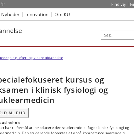
Find vej
F
Nyheder
Innovation
Om KU
dannelse
ussøgning, efter- og videreuddannelse
pecialefokuseret kursus og
ksamen i klinisk fysiologi og
uklearmedicin
OLD ALLE UD
susindhold
et har til formål at introducere den studerende til faget klinisk fysiologi og
learmedicin. Den studerende forventes at opnå kompetence svarende til