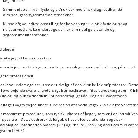
lægemidler.
Sammenfatte klinisk fysiologisk/nuklearmedicinsk diagnostik af de
almindeligste sygdomsmanifestationer.
Kunne afgive indikationsstilling for henvisning til klinisk fysiologisk og
nuklearmedicinske undersøgelser for almindelige tilstande og
sygdomsmanifestationer.
digheder
aretage god kommunikation.
amarbejde med kollegaer, andre personalegrupper, patienter og pårørende.
gere professionelt.
eskrive undersøgelser, som er udvalgt af den kliniske lektor/professor. Dett
il overvejende svare til undersøgelser beskrevet i ”Basisundersøgelser i Klini
ysiologi og nuklearmedicin", Sundhedsfagligt Råd, Region Hovedstaden.
eltage i vagtarbejde under supervision af speciallæge/ klinisk lektor/profess
emonstrere procedurer, som typisk udføres af læger, som er i en introdukti
il specialet. Dette vedrører deltagelse i beskrivelse af undersøgelser i
adiological Information System (RIS) og Picture Archiving and Communicatio
ystem (PACS).