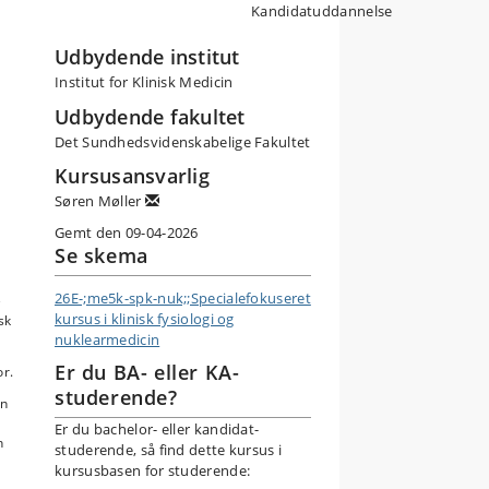
Kandidatuddannelse
Udbydende institut
Institut for Klinisk Medicin
Udbydende fakultet
Det Sundhedsvidenskabelige Fakultet
Kursusansvarlig
Søren Møller
Gemt den 09-04-2026
Se skema
26E-;me5k-spk-nuk;;Specialefokuseret
e
kursus i klinisk fysiologi og
sk
nuklearmedicin
Er du BA- eller KA-
or.
studerende?
on
Er du bachelor- eller kandidat-
n
studerende, så find dette kursus i
kursusbasen for studerende: