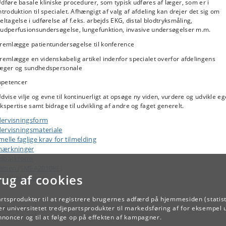
dføre basale kliniske procedurer, som typisk udføres af læger, som er i
ntroduktion til specialet. Afhængigt af valg af afdeling kan drejer det sig om
eltagelse i udførelse af f.eks. arbejds EKG, distal blodtryksmåling,
udperfusionsundersøgelse, lungefunktion, invasive undersøgelser m.m.
remlægge patientundersøgelse til konference
remlægge en videnskabelig artikel indenfor specialet overfor afdelingens
æger og sundhedspersonale
petencer
dvise vilje og evne til kontinuerligt at opsøge ny viden, vurdere og udvikle e
kspertise samt bidrage til udvikling af andre og faget generelt.
ervisningsform
ervisningsmateriale
elle faglige krav for tilmelding
ærkninger
dbackform
amen (SMEA20108E)
rug af cookies
ejdsbelastning
artsprodukter til at registrere brugernes adfærd på hjemmesiden (statist
r universitetet tredjepartsprodukter til markedsføring af for eksempel 
TILBAGE
annoncer og til at følge op på effekten af kampagner.