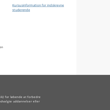
Kursusinformation for indskrevne
studerende
gen
ik) for løbende at forbedre
udvalgte uddannelser eller