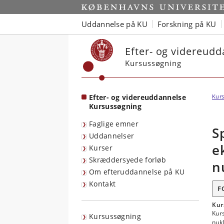
Start
Uddannelse på KU
Forskning på KU
Efter- og videreud
Kursussøgning
Efter- og videreuddannelse
Kurs
Kursussøgning
Faglige emner
S
Uddannelser
e
Kurser
Skræddersyede forløb
n
Om efteruddannelse på KU
Kontakt
F
Kur
Kurs
Kursussøgning
nuk