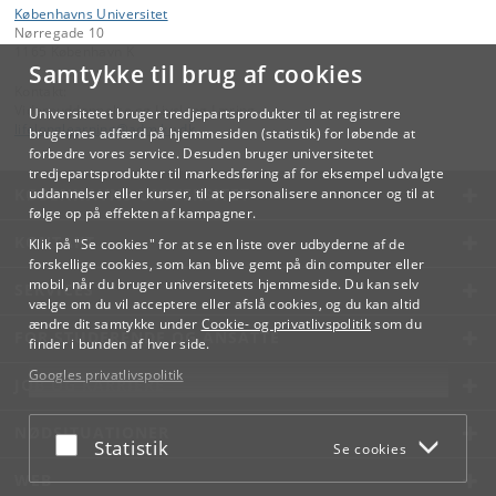
Københavns Universitet
Nørregade 10
1165 København K
Samtykke til brug af cookies
Kontakt:
Videreuddannelse og Livslang Læring
Universitetet bruger tredjepartsprodukter til at registrere
lifelonglearning
@
adm
.
ku
.
dk
brugernes adfærd på hjemmesiden (statistik) for løbende at
forbedre vores service. Desuden bruger universitetet
tredjepartsprodukter til markedsføring af for eksempel udvalgte
KØBENHAVNS UNIVERSITET
uddannelser eller kurser, til at personalisere annoncer og til at
følge op på effekten af kampagner.
KONTAKT
Klik på "Se cookies" for at se en liste over udbyderne af de
forskellige cookies, som kan blive gemt på din computer eller
mobil, når du bruger universitetets hjemmeside. Du kan selv
SERVICES
vælge om du vil acceptere eller afslå cookies, og du kan altid
ændre dit samtykke under
Cookie- og privatlivspolitik
som du
FOR STUDERENDE OG ANSATTE
finder i bunden af hver side.
Googles privatlivspolitik
JOB OG KARRIERE
NØDSITUATIONER
Acceptér eller afslå
Statistik
Se cookies
WEB