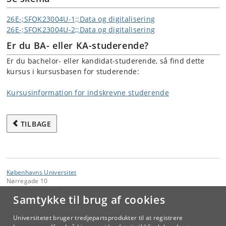
26E-;SFOK23004U-1;;Data og digitalisering
26E-;SFOK23004U-2;;Data og digitalisering
Er du BA- eller KA-studerende?
Er du bachelor- eller kandidat-studerende, så find dette
kursus i kursusbasen for studerende:
Kursusinformation for indskrevne studerende
TILBAGE
Københavns Universitet
Nørregade 10
1165 København K
Samtykke til brug af cookies
Kontakt:
Videreuddannelse og Livslang Læring
Universitetet bruger tredjepartsprodukter til at registrere
lifelonglearning
@
adm
.
ku
.
dk