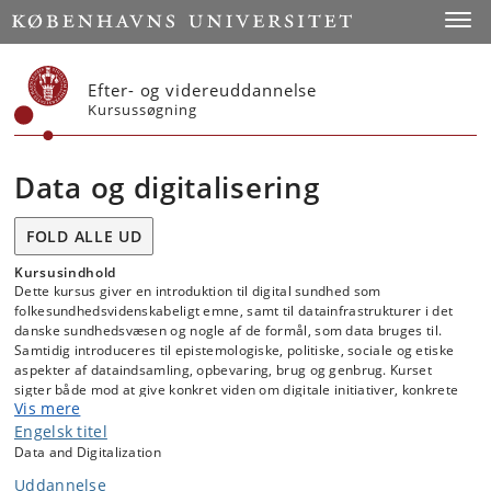
Start
Toggl
Efter- og videreuddannelse
Kursussøgning
Data og digitalisering
FOLD ALLE UD
Kursusindhold
Dette kursus giver en introduktion til digital sundhed som
folkesundhedsvidenskabeligt emne, samt til datainfrastrukturer i det
danske sundhedsvæsen og nogle af de formål, som data bruges til.
Samtidig introduceres til epistemologiske, politiske, sociale og etiske
aspekter af dataindsamling, opbevaring, brug og genbrug. Kurset
sigter både mod at give konkret viden om digitale initiativer, konkrete
Vis mere
datainfrastrukturer, og centrale aktører med betydning for
digitalisering og dataanvendelse, samt at øge den digitale dannelse
Engelsk titel
gennem øget bevidsthed om, hvad data er, hvad man kan forstå ved
Data and Digitalization
kunstig intelligens, samt de organisatoriske og politiske kontekster for
Uddannelse
dataintensivering, som man skal have kendskab til for at blive en