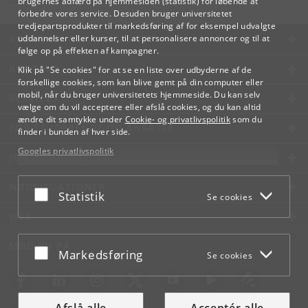
brugernes adfærd på hjemmesiden (statistik) for løbende at
forbedre vores service. Desuden bruger universitetet
tredjepartsprodukter til markedsføring af for eksempel udvalgte
KØBENHAVNS UNIVERSITET
uddannelser eller kurser, til at personalisere annoncer og til at
følge op på effekten af kampagner.
KONTAKT
Klik på "Se cookies" for at se en liste over udbyderne af de
forskellige cookies, som kan blive gemt på din computer eller
mobil, når du bruger universitetets hjemmeside. Du kan selv
SERVICES
vælge om du vil acceptere eller afslå cookies, og du kan altid
ændre dit samtykke under
Cookie- og privatlivspolitik
som du
FOR STUDERENDE OG ANSATTE
finder i bunden af hver side.
Googles privatlivspolitik
JOB OG KARRIERE
NØDSITUATIONER
Acceptér eller afslå
Statistik
Se cookies
WEB
MØD KU PÅ
Acceptér eller afslå
Markedsføring
Se cookies