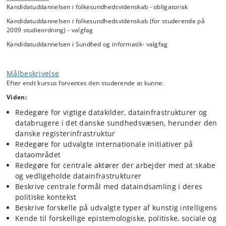
Kandidatuddannelsen i folkesundhedsvidenskab - obligatorisk
refleksiv praktiker eller forsker. Samlet set er kurset rettet mod det,
som også kaldes digital dannelse.
Kandidatuddannelsen i folkesundhedsvidenskab (for studerende på
2009 studieordning) - valgfag
Kandidatuddannelsen i Sundhed og informatik- valgfag
Målbeskrivelse
Efter endt kursus forventes den studerende at kunne:
Viden:
Redegøre for vigtige datakilder, datainfrastrukturer og
databrugere i det danske sundhedsvæsen, herunder den
danske registerinfrastruktur
Redegøre for udvalgte internationale initiativer på
dataområdet
Redegøre for centrale aktører der arbejder med at skabe
og vedligeholde datainfrastrukturer
Beskrive centrale formål med dataindsamling i deres
politiske kontekst
Beskrive forskelle på udvalgte typer af kunstig intelligens
Kende til forskellige epistemologiske, politiske, sociale og