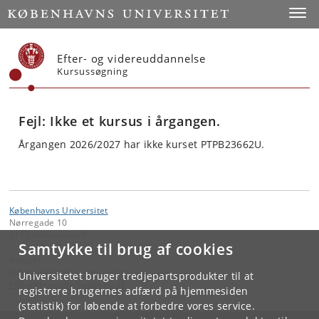
Start
Toggl
Efter- og videreuddannelse
Kursussøgning
Fejl: Ikke et kursus i årgangen.
Årgangen 2026/2027 har ikke kurset PTPB23662U.
Københavns Universitet
Nørregade 10
1165 København K
Samtykke til brug af cookies
Kontakt:
Videreuddannelse og Livslang Læring
Universitetet bruger tredjepartsprodukter til at
lifelonglearning
@
adm
.
ku
.
dk
registrere brugernes adfærd på hjemmesiden
(statistik) for løbende at forbedre vores service.