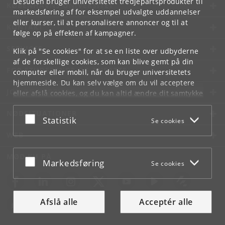
Desuden bruger universitetet tredjepartsprodukter til
KØBENHAVNS UNIVERSITET
markedsføring af for eksempel udvalgte uddannelser
eller kurser, til at personalisere annoncer og til at
KONTAKT
følge op på effekten af kampagner.
SERVICES
Klik på "Se cookies" for at se en liste over udbyderne
af de forskellige cookies, som kan blive gemt på din
FOR STUDERENDE OG ANSATTE
computer eller mobil, når du bruger universitetets
hjemmeside. Du kan selv vælge om du vil acceptere
JOB OG KARRIERE
eller afslå cookies, og du kan altid ændre dit samtykke
under
Cookie- og privatlivspolitik
som du finder i
NØDSITUATIONER
bunden af hver side.
Acceptér eller afslå
Statistik
Se cookies
Googles privatlivspolitik
WEB
MØD KU PÅ
Acceptér eller afslå
Markedsføring
Se cookies
Afslå alle
Acceptér alle