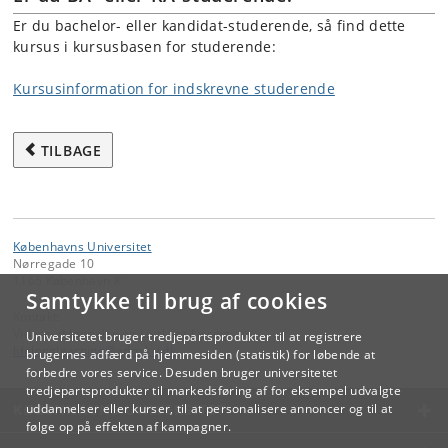
Er du bachelor- eller kandidat-studerende, så find dette
kursus i kursusbasen for studerende:
Kursusinformation for indskrevne studerende
TILBAGE
Københavns Universitet
Nørregade 10
1165 København K
Samtykke til brug af cookies
Kontakt:
Videreuddannelse og Livslang Læring
Universitetet bruger tredjepartsprodukter til at registrere
lifelonglearning
@
adm
.
ku
.
dk
brugernes adfærd på hjemmesiden (statistik) for løbende at
forbedre vores service. Desuden bruger universitetet
tredjepartsprodukter til markedsføring af for eksempel udvalgte
KØBENHAVNS UNIVERSITET
uddannelser eller kurser, til at personalisere annoncer og til at
følge op på effekten af kampagner.