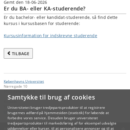
Gemt den 18-06-2026
Er du BA- eller KA-studerende?
Er du bachelor- eller kandidat-studerende, så find dette
kursus i kursusbasen for studerende:
Kursusinformation for indskrevne studerende
TILBAGE
Københavns Universitet
Nørregade 10
1165 København K
Samtykke til brug af cookies
Kontakt:
Videreuddannelse og Livslang Læring
Universitetet bruger tredjepartsprodukter til at registrere
lifelonglearning
@
adm
.
ku
.
dk
brugernes adfærd på hjemmesiden (statistik) for løbende at
forbedre vores service. Desuden bruger universitetet
tredjepartsprodukter til markedsføring af for eksempel udvalgte
KØBENHAVNS UNIVERSITET
uddannelser eller kurser, til at personalisere annoncer og til at