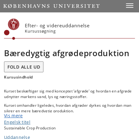
Start
Toggl
Efter- og videreuddannelse
Kursussøgning
Bæredygtig afgrødeproduktion
FOLD ALLE UD
Kursusindhold
Kurset beskæftiger sig med konceptet ’afgrøde’ og hvordan en afgrøde
udnytter markens vand, lys og næringsstoffer.
Kurset omhandler ligeledes, hvordan afgrøder dyrkes og hvordan man
sikrer en mere bæredygtig produktion.
Vis mere
Kurset beskæftiger sig både med afgrøder til direkte konsum og som
Engelsk titel
foder og inkluderer følgende afgrødekategorier: Korn, græsser,
Sustainable Crop Production
bælgplanter, rodfrugter, industriafgrøder, foderafgrøder og
grøntsager.
Uddannelse