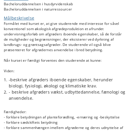
Bacheloruddannelsen i husdyrvidenskab
Der fokuseres på følgende områder:
Bacheloruddannelsen i naturressourcer
* Kendskab til forskellige afgrødetyper
Målbeskrivelse
* Afgrødefysiologi og hvordan denne adskiller sig fra
Formålet med kurset er, at give studerende med interesse for såvel
enkelt-plante-fysiologi
konventionel som økologisk afgrødeproduktion et afrundet
* Afgrøders iboende egenskaber herunder fænologi og
undervisningsforløb om afgrøders iboende egenskaber, så de forstår
udvikling
de muligheder og begrænsninger, der eksisterer ved dyrkning af
landbrugs- og grøntsagsafgrøder. De studerende vil også blive
* Forædling af nye sorter og sortsvalg
præsenteret for afgrødernes anvendelse i bred betydning.
* Dyrkningskrav og forhold
* Bæredygtighed og klimatilpasning
Når kurset er færdigt forventes den studerende at kunne:
* Samspil med naturlige dyrkningsfaktorer
* Samspil med "menneskeskabte dyrkningsfaktorer"
Viden:
* Sædskifte
-beskrive afgrøders iboende egenskaber, herunder
* Anvendelse og kvalitet
biologi, fysiologi, økologi og klimatiske krav.
- beskrive afgrøders vækst, udbyttedannelse, fænologi og
Kurset indeholder teoretiske øvelser om sædskifter samt en række
anvendelse.
praktiske øvelser der blandt andet omhandler bestemmelse af:
fænologi og udvikling (BBCH skala), udbyttekomponenter,
Færdigheder:
bestandstæthedsrelationer, aksudvikling (korn og græsser),
- forklare betydningen af planteforædling, -ernæring og -beskyttelse
vækstmålinger, rodvækst, afgrødefysiologi.
- forklare sædskiftets betydning
- forklare sammenhængen imellem afgrøderne og deres udnyttelse af