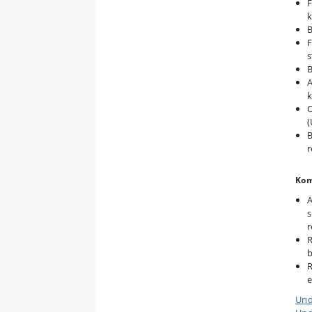
F
k
B
F
s
B
A
O
(
B
r
Kom
A
s
r
R
b
R
e
Und