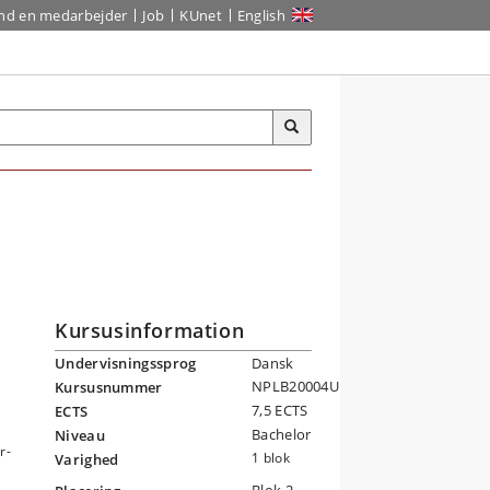
ind en medarbejder
Job
KUnet
English
Kursusinformation
Undervisningssprog
Dansk
NPLB20004U
Kursusnummer
7,5 ECTS
ECTS
Bachelor
Niveau
r-
1 blok
Varighed