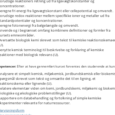
orudsige reaktioners retning ud fra ligevægtskonstanter og
oncentrationer.
eregne fri energi fra ligevægtskonstant eller cellepotential og omvendt.
orudsige redox-reaktioner mellem specifikke ioner og metaller ud fra
tandardpotentialer og koncentrationer.
eregne fotonenergi fra bølgelængde og omvendt.
nvende og i begrænset omfang kombinere definitioner og formler fra
kursets emneområder.
versætte biologisk kemi skrevet som tekst til kemiske reaktionsskemae
U).
enytte kemisk terminologi til beskrivelse og forklaring af kemiske
eaktioner med biologisk relevans (U).
petencer:
Efter at have gennemført kurset forventes den studerende at ku
nalysere et simpelt kemisk, miljøkemisk, jordbundskemisk eller biokemi
pørgsmål skrevet som tekst og omsætte det til en ligning, et
eaktionsskema eller lignende (U).
elatere elementær viden om kemi, jordbundskemi, miljøkemi og biokemi 
iologiske og økologiske problemstillinger (U).
apportere om databehandling og fortolkning af simple kemiske
ksperimenter relevante for naturressourcer.
ervisningsform