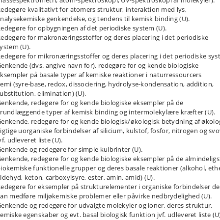
assespektrometri, atom-spektroskopi, UV-spektroskopi af molekyler).
betydning af pH for ligevægten mellem ammoniak og ammonium og dermed f
edegøre kvalitativt for atomers struktur, interaktion med lys,
flygtighed, opløselighed og fældning, og kompleksdannelse med metalioner.
øget giver også den første praktiske anvendelse af beregning af
nalysekemiske genkendelse, og tendens til kemisk binding (U).
centration, stofmængde og korrekt omgang med enheder og betydende cifre
edegøre for opbygningen af det periodiske system (U).
edegøre for makronæringsstoffer og deres placering i det periodiske
 2 introducerer biokemiske naturressourcer med én af de vigtigste af disse:
ystem (U).
tstoffer. Sammenhængen mellem kemisk struktur og biologisk funktion
edegøre for mikronæringsstoffer og deres placering i det periodiske sys
eres, og to vigtige analysemetoder til kvalitetsbestemmelse af fedt og olie
enkende (dvs. angive navn for), redegøre for og kende biologiske
res i praksis (iodtalsbestemmelse og fedtsyreprofil). Miljøkemi inddrages i
ksempler på basale typer af kemiske reaktioner i naturressourcers
 af fedtopløselige miljøgifte. Den nødvendige teoretiske basis for det
emi (syre-base, redox, dissociering, hydrolyse-kondensation, addition,
retiske pensum og laboratorieforsøget omfatter udvalgte funktionelle gruppe
ubstitution, elimination) (U).
tioner, non-kovalente kemiske bindinger, octanol-vand fordelingskoefficient
enkende, redegøre for og kende biologiske eksempler på de
og afstemning af redox-reaktioner. Laboratorieforsøget styrker kendskabet t
rering og redox-kemi og introducerer en moderne instrumentel metode:
rundlæggende typer af kemisk binding og intermolekylære kræfter (U).
kromatografi.
enkende, redegøre for og kende biologisk/økologisk betydning af økolo
igtige uorganiske forbindelser af silicium, kulstof, fosfor, nitrogen og svo
e 3 omfatter jordbunds- og biokemiske problemstillinger hvori begrebet kem
vf. udleveret liste (U).
vægt er centralt. Generelle beregningsmetoder til analyse af
enkende og redegøre for simple kulbrinter (U).
evægtsproblemer gennemgås, og anvendes på fænomenerne bufring og
enkende, redegøre for og kende biologiske eksempler på de almindeligs
selighed. Som eksempler bruger vi kemiske ligevægte i jord og vand:
iokemiske funktionelle grupper og deres basale reaktioner (alkohol, eth
selighedsligevægte for fosfater, carbonater og metalioner, svage og stærke
ldehyd, keton, carboxylsyre, ester, amin, amid) (U).
r og bufre. Laboratorieforsøget er fokuseret på fosfats jordbundskemi
edegøre for eksempler på strukturelementer i organiske forbindelser de
ntitativ analyse incl. UV-spektroskopi, fældning, bufferegenskaber), mens
an medføre miljøkemiske problemer eller påvirke nedbrydelighed (U).
e biologiske buffersystemer og fosfater studeres teoretisk. Vi ser også på
dens kemiske bestandele, herunder jorddannede bjergarter, lermineraler,
enkende og redegøre for udvalgte molekyler og ioner, deres struktur,
us og kalk, og studerer hvordan planters næringsoptag indgår i et samspil 
emiske egenskaber og evt. basal biologisk funktion jvf. udleveret liste (U