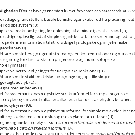
e de foregående temaer samt planterøddernes struktur og biokemiske
nskaber.
digheder:
Efter at have gennemført kurset forventes den studerende at kun
 4 genbesøger en række problemstillinger fra case 1-3. Vi introducerer en
orudsige grundstoffers basale kemiske egenskaber ud fra placering i det
titativ forståelsesramme for redox-reaktioner, som tillader os at forstå
eriodiske system (U).
giudbyttet fra vigtige redox-reaktioner i jord og sediment. Fra elektrokemisk
pskrive reaktionsligning for opløsning af almindelige salte i vand (U)
ri kan vi forstå hvordan tilgængelighed af elektronacceptorer bestemmer
orudsige opløselighed af simple organiske forbindelser i vand og fedt og
nerende redox-reaktioner i vigtige miljøer (jord, havbund og kovom), og hvil
ruge denne information til at forudsige fysiologiske og miljøkemiske
iske reaktioner der kan fungere som energikilder for levende organismer.
genskaber (U).
tåelse af proteiner (case 1), lipider (case 2) og ligevægte og katalyse (case 3
r baggrunden for at forstå de strukturer der tillader biologisk energiudnyttel
dføre simple beregninger af stofmængder, koncentrationer og masser (U
retisk udvides begreber og lovmæssigheder fra elektrokemi til den mere
eregne og forklare forskellen på generelle og monoisotopiske
erelle termodynamiske teori, som en generel forståelsesramme for
olekylmasser.
menhængen mellem kemisk ligevægt og biokemisk anvendelig energi. Vi
pskrive netto-ionligninger for uorganiske reaktioner (U).
er termodynamikkens begreb ”fri energi” til at forklare jordbundskemiske o
dføre simple støkiometriske beregninger og opstille simple
kemiske reaktioners retning og fundamentale biologiske lovmæssigheder.
igevægtsudtryk (U).
oratorieforsøget introducerer elektrokemiske målinger (Måling af
egne med enheder (U).
uktionspotential, Nernts ligning) og omfatter desuden reagensglasforsøg
d fra systematisk navn opskrive strukturformel for simple organiske
kompleks-ioner og oxidation af metalioner.
olekyler og omvendt (alkaner, alkener, alkoholer, aldehyder, ketoner,
arboxylsyrer) (U).
e 5 er fokuseret på biokemiske molekyler og organiske miljøgifte. Med
ngspunkt i case 2 udvides kendskabet til biokemiske funktionelle grupper o
d fra systematisk navn opskrive sumformel for simple molekyler, ioner 
niske forbindelser, herunder de biokemiske forbindelsers funktion og
alte og skelne mellem ioniske og molekylære forbindelser (U).
mpler på kemiske egenskaber der karakteriserer miljøgifte. Den strukturell
egne organiske molekyler som
structural formula
,
condensed structural
oduktion til levende celler fra case 2-4 videreføres til en basal introduktion til
formula
og
carbon skeleton formula
(U).
ers struktur og funktion (membraner, genetisk materiale og enzymer).
egne og begrunde Lewis-strukturer (defineret som
structural formula
m