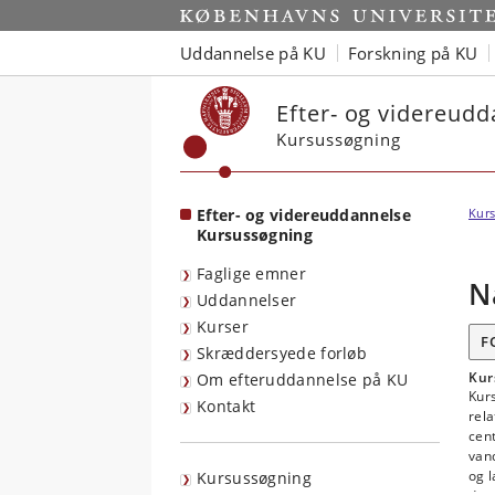
Start
Uddannelse på KU
Forskning på KU
Efter- og videreud
Kursussøgning
Efter- og videreuddannelse
Kurs
Kursussøgning
Faglige emner
N
Uddannelser
Kurser
F
Skræddersyede forløb
Kur
Om efteruddannelse på KU
Kurs
Kontakt
rel
cent
van
og l
Kursussøgning