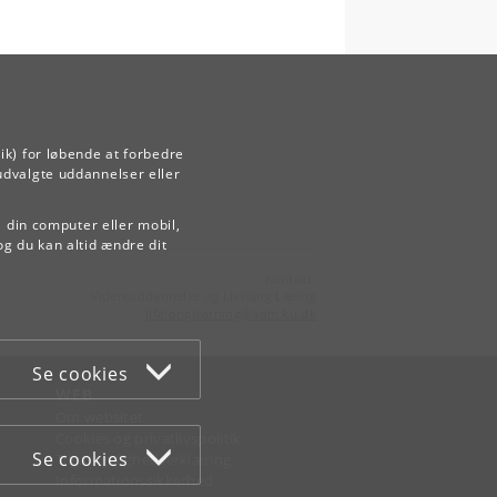
ik) for løbende at forbedre
udvalgte uddannelser eller
å din computer eller mobil,
og du kan altid ændre dit
Kontakt:
Videreuddannelse og Livslang Læring
lifelonglearning
@
adm
.
ku
.
dk
Se cookies
WEB
Om websitet
Cookies og privatlivspolitik
Se cookies
Tilgængelighedserklæring
Informationssikkerhed