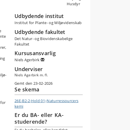
Husdyr
g
t
Udbydende institut
Institut for Plante- og Miljøvidenskab
e
Udbydende fakultet
ante
Det Natur- og Biovidenskabelige
),
Fakultet
rer,
Kursusansvarlig
ing
Niels Agerbirk
 P,
Underviser
ljø-
Niels Agerbirk m. fl.
ri
Gemt den 23-02-2026
e
Se skema
f
26E-B2-2;Hold 01;;Naturressourcers
for
kemi
Er du BA- eller KA-
an
studerende?