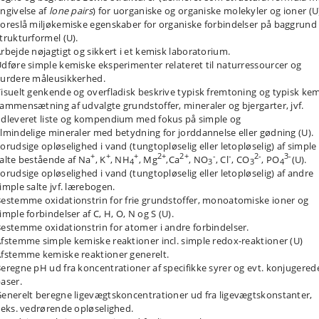
ratorieforsøget giver en basal introduktion til organisk stofidentifikation og
ngivelse af
lone pairs
) for uorganiske og organiske molekyler og ioner (U
tionelle gruppers kemi.
oreslå miljøkemiske egenskaber for organiske forbindelser på baggrund 
trukturformel (U).
rbejde nøjagtigt og sikkert i et kemisk laboratorium.
dføre simple kemiske eksperimenter relateret til naturressourcer og
urdere måleusikkerhed.
isuelt genkende og overfladisk beskrive typisk fremtoning og typisk ke
ammensætning af udvalgte grundstoffer, mineraler og bjergarter, jvf.
dleveret liste og kompendium med fokus på simple og
lmindelige mineraler med betydning for jorddannelse eller gødning (U).
orudsige opløselighed i vand (tungtopløselig eller letopløselig) af simple
+
+
+
2+
2+
-
-
2-
3-
alte bestående af Na
, K
, NH
, Mg
,Ca
, NO
, Cl
, CO
, PO
(U).
4
3
3
4
orudsige opløselighed i vand (tungtopløselig eller letopløselig) af andre
imple salte jvf. lærebogen.
estemme oxidationstrin for frie grundstoffer, monoatomiske ioner og
imple forbindelser af C, H, O, N og S (U).
estemme oxidationstrin for atomer i andre forbindelser.
fstemme simple kemiske reaktioner incl. simple redox-reaktioner (U)
fstemme kemiske reaktioner generelt.
eregne pH ud fra koncentrationer af specifikke syrer og evt. konjugered
aser.
enerelt beregne ligevægtskoncentrationer ud fra ligevægtskonstanter,
.eks. vedrørende opløselighed.