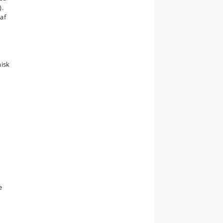
).
af
misk
e