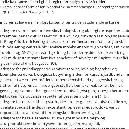
erelle kvalitative opløselighedsregler, termodynamiske formler
oratoriedelen har som supplerende formål at give den studerende tryghed o
t komplicerede formler for kvantitative sammenhænge til beregninger nævn
e ved at arbejde sikkert og omhyggeligt i et kemisk laboratorium.
 "(U)" i afsnittet "Færdigheder".
et afsluttes med en uge til repetition og afrunding inden eksamensugen.
en:
Efter at have gennemført kurset forventes den studerende at kunne
edegøre overordnet for kemiske, biologiske og økologiske aspekter af d
to introduktionsuger sigter på opnåelse af udenads-paratviden om: atomers
em emner behandlet i case-form: struktur og funktion af biologisk relev
ktur og interaktion med lys, det periodiske system, Lewis-teori for kemisk
-, P- og C-forbindelser og deres reaktioner (herunder både uorganiske
ing, hovedtyper af kemiske forbindelser, tilstandsformer (gas/væske/fast stof
orbindelser og centrale biokemiske molekyler som triglycerider, aminosy
nding og opløselighed, stofmængdemål, koncentrationsmål, kemiske
roteiner og DNA), jord-vand-gødning-bakterier-rødder som kemisk og
tionstyper, støkiometri, syrer og baser (Brøndsted-definition), uorganisk
iokemisk system samt kemiske aspekter af udvalgte miljøgifte, eutrofier
enklatur og kemisk ligevægt. Der lægges vægt på stofkendskab med
g dannelse af drivhusgasser (U).
dvægt på udvalgte grundstoffer: H, Na, K, Mg, Ca, Mn, Fe, Cu, Zn, Al, C, Si, N,
edegøre for grundlæggende kemiske teorier, love og begreber og
, Se, F, Cl, He og deres naturlige forbindelser med betydning som
ksempler på deres biologiske betydning inden for kursets jordbunds-, mi
urressourcer (ioner, mineraler, simple molekyler). Den generelle atommodel
g biokemiske emneområder: atomer, kemisk binding, egenskaber og
bindes desuden med moderne grundstofanalyse, og den generelle molekylteo
bindes med moderne massespektrometri af organiske molekyler. Intro-ugern
truktur af naturens almindeligste stoffer, kemiske reaktioner, kemisk
er også mod at at give rutine i simple beregninger relateret til emnerne.
igevægt, og sammenhænge mellem kemisk ligevægt og energi (herunder
lektrokemi og udvalgte aspekter af basal termodynamik) (U).
 1 sigter på at belyse diversitet, struktur, reaktivitet og biologisk betydning a
edegøre for massevirkningsudtrykket for en generel kemisk reaktion og 
algte jordbundskemiske og biokemiske forbindelser med fokus på de enkelte
dvalgte specialtilfælde: syrekonstant, opløselighedsprodukt, vands
onæringsstoffers karakteristika og stofkredsløb. Stofkredsløbs
onprodukt, octanol-vand fordelingskoefficienten K
(U).
apåvirkning indgår som et af flere eksempler. Laboratorieforsøget har fokus
ow
edegøre for basale aspekter af udvalgte moderne miljø- og
t give en introduktion til laboratoriearbejde. Der er fokus på N og forsøget k
aturproduktkemiske analysemetoder (gaskromatografi,
mfatte Kjeldahl-analyse (incl. titrering) eller andre forsøg til illustrering