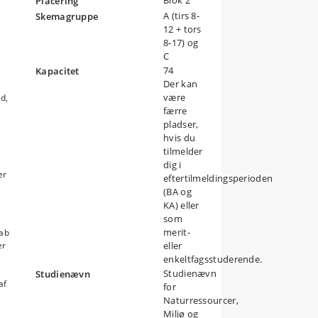
Blok 2
Placering
A (tirs 8-
Skemagruppe
12 + tors
es
8-17) og
C
74
Kapacitet
Der kan
være
d,
færre
pladser,
s
hvis du
tilmelder
dig i
ne
er
eftertilmeldingsperioden
rstå
(BA og
KA) eller
 at
som
merit-
kab
e i
er
eller
enkeltfagsstuderende.
isk
Studienævn
Studienævn
af
for
Naturressourcer,
e
Miljø og