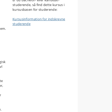
Er du bachelor- eller kandidat-
or
studerende, så find dette kursus i
kursusbasen for studerende:
.
Kursusinformation for indskrevne
studerende
tem.
rs
en
il
gisk
vl
isk
te
er,
r
med
).