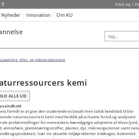
Find vej
F
Nyheder
Innovation
Om KU
dannelse
ussøgning, efter- og videreuddannelse
aturressourcers kemi
OLD ALLE UD
susindhold
ets formål er at give den studerende et basalt men solidt kendskab til bio-
aterede naturressourcers kemi med henblik på at kunne forstå og analysere
rale problemstillinger for menneskets bæredygtige udnyttelse af disse (jord,
d, atmosfære, plantenæringsstoffer, planter, dyr, mikroorganismer samt natu
andbrugsprodukter). Især tre aktuelle miljøproblemer inddrages: biokemisk