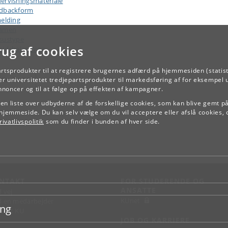
ervisningsmateriale
dbackform
melding
samen
sustype
rug af cookies
ejdsbelastning
artsprodukter til at registrere brugernes adfærd på hjemmesiden (statist
TILBAGE
r universitetet tredjepartsprodukter til markedsføring af for eksempel 
annoncer og til at følge op på effekten af kampagner.
e en liste over udbyderne af de forskellige cookies, som kan blive gemt p
hjemmeside. Du kan selv vælge om du vil acceptere eller afslå cookies, 
ivatlivspolitik
som du finder i bunden af hver side.
NTAKT
FOR STUDERENDE OG
ANSATTE
d vej
KUnet
d en medarbejder
ing
takt KU
JOB OG KARRIERE