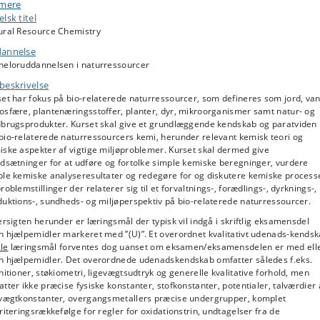
nelse af drivhusgasser, eutrofiering og forurening med organiske
 mere
jøfremmede stoffer.
lsk titel
ural Resource Chemistry
r to ugers generel introduktion fortsættes kurset med fem uger der undervis
e-baseret. De fem cases er:
annelse
heloruddannelsen i naturressourcer
akronæringsstoffers forbindelser og stofkredsløb, herunder
limapåvirkning og eutrofiering.
beskrivelse
edt og olie: biokemisk energi, essentielle molekylære næringstoffer og
et har fokus på bio-relaterede naturressourcer, som defineres som jord, van
kkumulering af miljøgifte.
osfære, plantenæringsstoffer, planter, dyr, mikroorganismer samt natur- og
emisk ligevægt i organismer og miljø & jordens kemi som basis for
dbrugsprodukter. Kurset skal give et grundlæggende kendskab og paratviden
lantevækst og miljø: Ligevægte (bufring og opløselighed), jordmineraler
bio-relaterede naturressourcers kemi, herunder relevant kemisk teori og
truktur og egenskaber, gødning, planters optag af næringsioner og
ske aspekter af vigtige miljøproblemer. Kurset skal dermed give
amspillet med opløselighed og pH.
dsætninger for at udføre og fortolke simple kemiske beregninger, vurdere
iologisk elektrokemi og termodynamik. Vi genbesøger redox-reaktioner
ple kemiske analyseresultater og redegøre for og diskutere kemiske process
roblemstillinger der relaterer sig til et forvaltnings-, forædlings-, dyrknings-,
ra case 1 med kvantitative udtryk, og bliver på den måde i stand til at fo
uktions-, sundheds- og miljøperspektiv på bio-relaterede naturressourcer.
evende cellers energiudbytte af redox-reaktioner og betingelser der
remmer dannelse af drivhusgasser. Vi bruger strukturer fra case 2 og 3 til
ersigten herunder er læringsmål der typisk vil indgå i skriftlig eksamensdel
orstå de basale strukturer som tillader celler at høste denne energi. Vi
n hjælpemidler markeret med ”(U)”. Et overordnet kvalitativt udenads-kends
dvider begreberne fra elektrokemi til alle kemiske reaktioner og ligevægt
lle
læringsmål forventes dog uanset om eksamen/eksamensdelen er med ell
en generelle termodynamik.
n hjælpemidler. Det overordnede udenadskendskab omfatter således f.eks.
iologiske molekyler og organiske miljøgifte: struktur, egenskaber, biolog
nitioner, støkiometri, ligevægtsudtryk og generelle kvalitative forhold, men
unktion af biomolekyler, kemisk basis for biologisk nedbrydelighed.
tter ikke præcise fysiske konstanter, stofkonstanter, potentialer, talværdier 
evægtkonstanter, overgangsmetallers præcise undergrupper, komplet
ets laboratoriedel indgår som en integreret del af de fem cases, og skal giv
riteringsrækkefølge for regler for oxidationstrin, undtagelser fra de
raktisk, personligt oplevet kendskab til naturressourcers kemi.