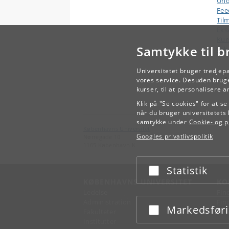
Und
Fee
Til
Ek
Kur
Samtykke til b
Arb
Universitetet bruger tredjep
vores service. Desuden bruge
kurser, til at personalisere 
Klik på "Se cookies" for at s
når du bruger universitetets 
samtykke under
Cookie- og pr
Københavns Universitet
Googles privatlivspolitik
Nørregade 10
1165 København K
Statistik
Acceptér eller afslå
KØBENHAVNS UNIVERSITET
KO
Ledelse
Fin
Administration
Fin
Markedsfør
Acceptér eller afslå
Fakulteter
Kon
Institutter