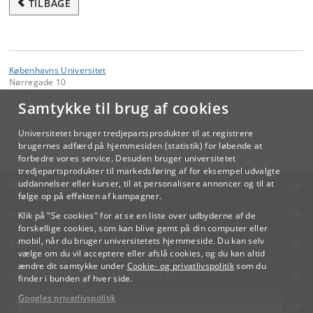
TILBAGE
Københavns Universitet
Nørregade 10
1165 København K
Samtykke til brug af cookies
Kontakt:
Videreuddannelse og Livslang Læring
Universitetet bruger tredjepartsprodukter til at registrere
lifelonglearning
@
adm
.
ku
.
dk
brugernes adfærd på hjemmesiden (statistik) for løbende at
forbedre vores service. Desuden bruger universitetet
tredjepartsprodukter til markedsføring af for eksempel udvalgte
KØBENHAVNS UNIVERSITET
uddannelser eller kurser, til at personalisere annoncer og til at
følge op på effekten af kampagner.
KONTAKT
Klik på "Se cookies" for at se en liste over udbyderne af de
forskellige cookies, som kan blive gemt på din computer eller
mobil, når du bruger universitetets hjemmeside. Du kan selv
SERVICES
vælge om du vil acceptere eller afslå cookies, og du kan altid
ændre dit samtykke under
Cookie- og privatlivspolitik
som du
FOR STUDERENDE OG ANSATTE
finder i bunden af hver side.
Googles privatlivspolitik
JOB OG KARRIERE