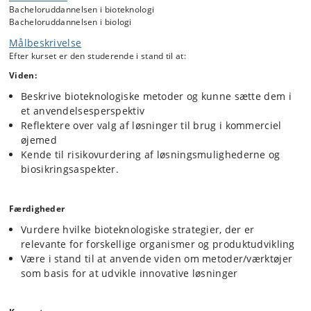
bliver sammenlignet med tilsvarende metoder/værktøjer, der bruges,
Bacheloruddannelsen i bioteknologi
når der arbejdes med dyre- og plantermodeller.
Bacheloruddannelsen i biologi
Bioteknologiske metoder og teknikker vil spille en central rolle i kurset
Målbeskrivelse
og de studerende opnår en forståelse af relevansen af disse både i
Efter kurset er den studerende i stand til at:
relation til forskning og industriel produktion.
Viden:
De problemstillinger, der præsenteres kan være inden for
bioremediering, udvikling og optimering af stammer til produktion af
Beskrive bioteknologiske metoder og kunne sætte dem i
lægemidler eller plant biologicals, biologisk bekæmpelse samt
et anvendelsesperspektiv
biofertilizers til at styrke plantevækst.
Reflektere over valg af løsninger til brug i kommerciel
Der vil være gæsteforelæsere fra relevante virksomheder til at give
øjemed
indsigt i hvordan de anvender bioteknologi til at løse de udfordringer
Kende til risikovurdering af løsningsmulighederne og
og problemstillinger, de står overfor.
biosikringsaspekter.
Færdigheder
Vurdere hvilke bioteknologiske strategier, der er
relevante for forskellige organismer og produktudvikling
Være i stand til at anvende viden om metoder/værktøjer
som basis for at udvikle innovative løsninger