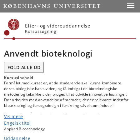
Start
Toggl
Efter- og videreuddannelse
Kursussøgning
Anvendt bioteknologi
FOLD ALLE UD
Kursusindhold
Formålet med kurset er, at de studerende skal kunne kombinere
deres biologiske basis viden, og få indsigt i de bioteknologiske
metoder og teknikker, der bruges til at udvikle innovative løsninger.
Der arbejdes med anvendelse af metoder, der er relevante indenfor
bioteknologi og forsøgsdesign i forskning såvel som industri.
Der er fokus på, at de studerende benytter deres viden om
Vis mere
molekylærbiologiske metoder/værktøjer og lærer at udvikle kreative
Engelsk titel
bioteknologiske ideer til at løse en bred vifte af problemstillinger. Der
Applied Biotechnology
gives eksempler på, hvornår og hvordan metoder kan bruges med
udgangspunkt i mikroorganismer som produktionsorganisme. Dette
Uddannelse