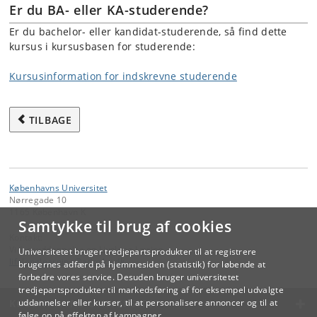
Er du BA- eller KA-studerende?
Er du bachelor- eller kandidat-studerende, så find dette
kursus i kursusbasen for studerende:
Kursusinformation for indskrevne studerende
TILBAGE
Københavns Universitet
Nørregade 10
1165 København K
Samtykke til brug af cookies
Kontakt:
Videreuddannelse og Livslang Læring
Universitetet bruger tredjepartsprodukter til at registrere
lifelonglearning
@
adm
.
ku
.
dk
brugernes adfærd på hjemmesiden (statistik) for løbende at
forbedre vores service. Desuden bruger universitetet
tredjepartsprodukter til markedsføring af for eksempel udvalgte
KØBENHAVNS UNIVERSITET
uddannelser eller kurser, til at personalisere annoncer og til at
følge op på effekten af kampagner.