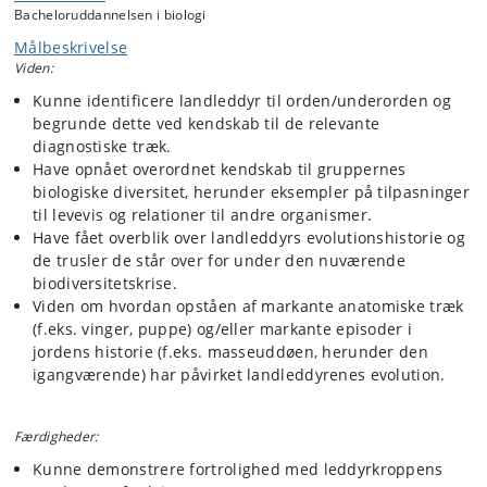
præsenteret løbende. Diversitet og tilpasninger sættes i et overordnet
Bacheloruddannelsen i biologi
evolutionært perspektiv, med inddragelse af markante uddøde former
Målbeskrivelse
fra de seneste 400 millioner års udviklingshistorie. Desuden vil
betydningen af samspillet mellem landleddyr og mennesker blive
Viden:
berørt, specifikt i lyset af mulig nedgang i størrelsen af f.eks.
Kunne identificere landleddyr til orden/underorden og
insektpopulationer i de seneste årtier.
begrunde dette ved kendskab til de relevante
I kurset indgår en rundvisning på Statens Naturhistoriske Museums
diagnostiske træk.
entomologiske samlinger. Her vil deltagerne blive indført i
Have opnået overordnet kendskab til gruppernes
betydningen af videnskabelige samlinger, hvordan de kurateres og
biologiske diversitet, herunder eksempler på tilpasninger
administreres. Igangværende digitaliseringsinitiativer vil blive
til levevis og relationer til andre organismer.
præsenteret.
Have fået overblik over landleddyrs evolutionshistorie og
Kursusdeltagerne vil også blive præsenteret for Bugdex, en guide til
de trusler de står over for under den nuværende
alle insektordener i app-format der kan bruges til undervisning på fx
biodiversitetskrise.
gymnasieniveau. App’en opsummerer også meget af den viden man
gerne skulle have opnået ved kursets afslutning.
Viden om hvordan opståen af markante anatomiske træk
(f.eks. vinger, puppe) og/eller markante episoder i
jordens historie (f.eks. masseuddøen, herunder den
igangværende) har påvirket landleddyrenes evolution.
Færdigheder:
Kunne demonstrere fortrolighed med leddyrkroppens