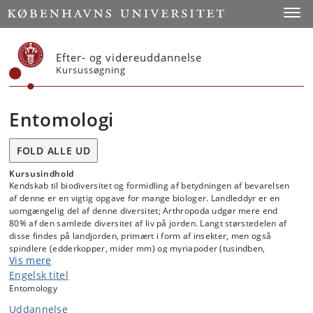
Start
Toggl
Efter- og videreuddannelse
Kursussøgning
Entomologi
FOLD ALLE UD
Kursusindhold
Kendskab til biodiversitet og formidling af betydningen af bevarelsen
af denne er en vigtig opgave for mange biologer. Landleddyr er en
uomgængelig del af denne diversitet; Arthropoda udgør mere end
80% af den samlede diversitet af liv på jorden. Langt størstedelen af
disse findes på landjorden, primært i form af insekter, men også
spindlere (edderkopper, mider mm) og myriapoder (tusindben,
Vis mere
skolopendere) er godt repræsenteret.
Engelsk titel
Kurset giver et overblik over arthropoddiversiteten i det terrestriske
Entomology
og limniske miljø, gennemgår de vigtigste grupper og deres
kendetegn; markante eksempler på tilpasninger til levevis bliver
Uddannelse