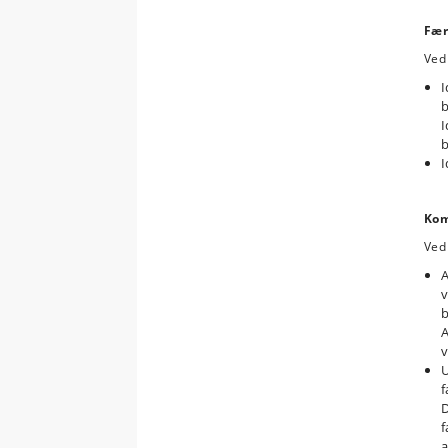
Fær
Ved
I
b
I
b
I
Kom
Ved
A
v
b
A
v
U
f
D
f
a