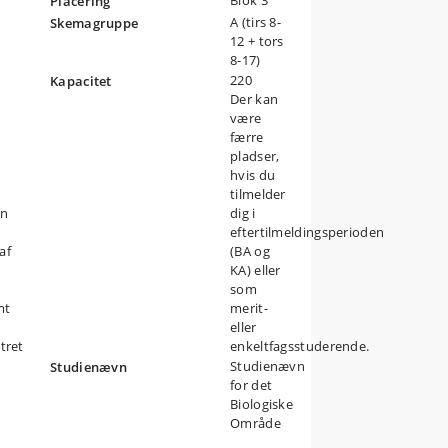
Blok 3
Placering
d;
A (tirs 8-
Skemagruppe
at
12 + tors
8-17)
ne
220
Kapacitet
 den
Der kan
være
færre
pladser,
hvis du
tilmelder
en
dig i
eftertilmeldingsperioden
af
(BA og
KA) eller
som
mt
merit-
eller
tret
enkeltfagsstuderende.
Studienævn
Studienævn
for det
Biologiske
Område