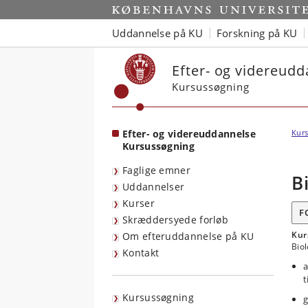
Start
Uddannelse på KU
Forskning på KU
Efter- og videreud
Kursussøgning
Efter- og videreuddannelse
Kurs
Kursussøgning
Faglige emner
B
Uddannelser
Kurser
F
Skræddersyede forløb
Kur
Om efteruddannelse på KU
Biol
Kontakt
a
t
Kursussøgning
g