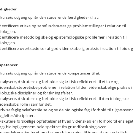
digheder
 kursets udgang opnår den studerende færdigheder til at:
dentificere etiske og samfundsmæssige problemstillinger i relation til
iologien.
dentificere metodologiske og epistemologiske problemer i relation til
iologien.
dentificere overtrædelser af god videnskabelig praksis i relation til biolog
petencer
 kursets udgang opnår den studerende kompetencer til at:
nalysere, diskutere og forholde sig kritisk reflekteret til etiske og
idenskabsteoretiske problemer i relation til den videnskabelige praksis i
iologiske discipliner og forskningsfelter.
nalysere, diskutere og forholde sig kritisk reflekteret til den biologiske
idenskabs rolle i samfundet.
dvise faglig selvforståelse og se de biologiske fag i forhold til tilgrænsen
agfelter/discipliner.
iskutere forskellige opfattelser af hvad videnskab er i forhold til ens ege
ag (biologi) gennem hele spektret fra grundforskning over
nvendelsesorienteret og strategisk forskning til innovation, og kritisk