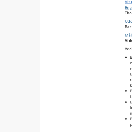
s
Vis
o
Enge
s
Theo
Udd
g
Bac
k
s
Mål
Vid
Ved
B
e
r
B
r
k
B
t
B
f
i
B
p