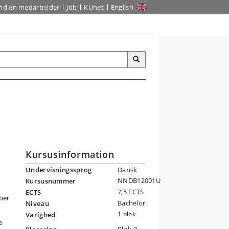
ind en medarbejder
Job
KUnet
English
Kursusinformation
Undervisningssprog
Dansk
NNDB12001U
Kursusnummer
7,5 ECTS
ECTS
aber
Bachelor
Niveau
1 blok
Varighed
e