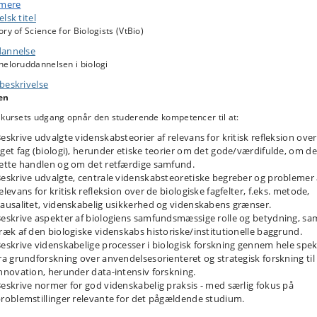
om har etisk og politisk relevans for forholdet mellem biologi og samfun
 mere
g tilbyde begrebslige redskaber for udfoldelse af kritisk sans og evne til 
lsk titel
tille interessante spørgsmål.
ry of Science for Biologists (VtBio)
annelse
ive den studerende et indblik i aspekter af biologiens historie og særeg
heloruddannelsen i biologi
arakter såvel som dens samfundsmæssige relevans, for derved at sætte
tuderende i stand til at anskue faget i større sammenhæng.
beskrivelse
en
 kursets udgang opnår den studerende kompetencer til at:
eskrive udvalgte videnskabsteorier af relevans for kritisk refleksion over
get fag (biologi), herunder etiske teorier om det gode/værdifulde, om d
ette handlen og om det retfærdige samfund.
eskrive udvalgte, centrale videnskabsteoretiske begreber og problemer 
elevans for kritisk refleksion over de biologiske fagfelter, f.eks. metode,
ausalitet, videnskabelig usikkerhed og videnskabens grænser.
eskrive aspekter af biologiens samfundsmæssige rolle og betydning, sa
ræk af den biologiske videnskabs historiske/institutionelle baggrund.
eskrive videnskabelige processer i biologisk forskning gennem hele spek
ra grundforskning over anvendelsesorienteret og strategisk forskning til
nnovation, herunder data-intensiv forskning.
eskrive normer for god videnskabelig praksis - med særlig fokus på
roblemstillinger relevante for det pågældende studium.