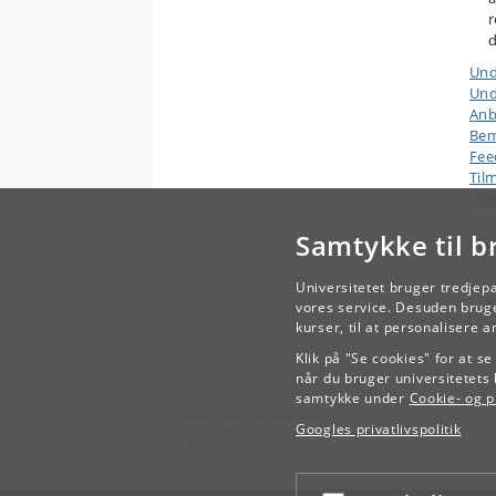
r
d
Und
Und
Anb
Bem
Fee
Til
Ek
Kur
Samtykke til b
Arb
Universitetet bruger tredjep
vores service. Desuden bruge
kurser, til at personalisere 
Klik på "Se cookies" for at s
når du bruger universitetets 
samtykke under
Cookie- og pr
Københavns Universitet
Googles privatlivspolitik
Nørregade 10
1165 København K