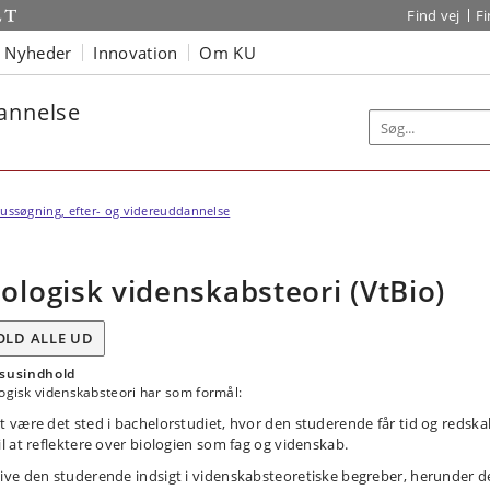
Find vej
F
Nyheder
Innovation
Om KU
dannelse
ussøgning, efter- og videreuddannelse
iologisk videnskabsteori (VtBio)
OLD ALLE UD
susindhold
ogisk videnskabsteori har som formål:
t være det sted i bachelorstudiet, hvor den studerende får tid og redsk
il at reflektere over biologien som fag og videnskab.
ive den studerende indsigt i videnskabsteoretiske begreber, herunder d