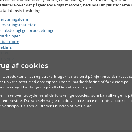
eflektere over det pågældende fags metoder, herunder implikationerne 
ata-intensiv forskning.
ervisningsform
ervisningsmateriale
efalede faglige forudsætninger
ærkninger
dbackform
melding
samen
sustype
rug af cookies
ejdsbelastning
artsprodukter til at registrere brugernes adfærd på hjemmesiden (statist
TILBAGE
r universitetet tredjepartsprodukter til markedsføring af for eksempel 
annoncer og til at følge op på effekten af kampagner.
e en liste over udbyderne af de forskellige cookies, som kan blive gemt p
hjemmeside. Du kan selv vælge om du vil acceptere eller afslå cookies, 
ivatlivspolitik
som du finder i bunden af hver side.