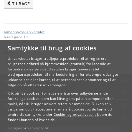
TILBAGE
Københavns Universitet
Nørregade 10
1165 København K
Samtykke til brug af cookies
Kontakt:
Videreuddannelse og Livslang Læring
Universitetet bruger tredjepartsprodukter til at registrere
lifelonglearning
@
adm
.
ku
.
dk
brugernes adfærd på hjemmesiden (statistik) for løbende at
forbedre vores service. Desuden bruger universitetet
tredjepartsprodukter til markedsføring af for eksempel udvalgte
KØBENHAVNS UNIVERSITET
uddannelser eller kurser, til at personalisere annoncer og til at
følge op på effekten af kampagner.
KONTAKT
Klik på "Se cookies" for at se en liste over udbyderne af de
forskellige cookies, som kan blive gemt på din computer eller
mobil, når du bruger universitetets hjemmeside. Du kan selv
SERVICES
vælge om du vil acceptere eller afslå cookies, og du kan altid
ændre dit samtykke under
Cookie- og privatlivspolitik
som du
FOR STUDERENDE OG ANSATTE
finder i bunden af hver side.
Googles privatlivspolitik
JOB OG KARRIERE