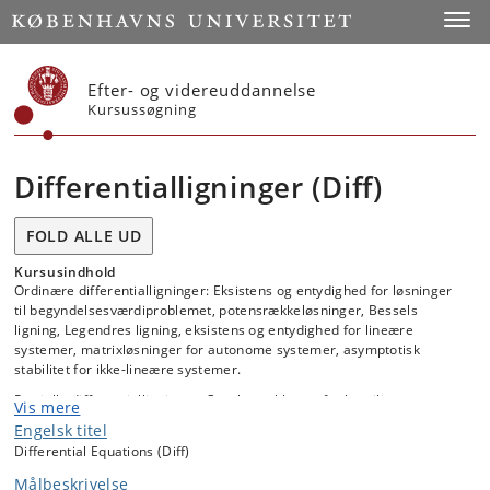
Start
Toggl
Efter- og videreuddannelse
Kursussøgning
Differentialligninger (Diff)
FOLD ALLE UD
Kursusindhold
Ordinære differentialligninger: Eksistens og entydighed for løsninger
til begyndelsesværdiproblemet, potensrækkeløsninger, Bessels
ligning, Legendres ligning, eksistens og entydighed for lineære
systemer, matrixløsninger for autonome systemer, asymptotisk
stabilitet for ikke-lineære systemer.
Partielle differentialligninger: Cauchyproblemet for kvasilineære
Vis mere
ligninger af første orden, klassifikation af lineære ligninger af anden
Engelsk titel
orden, varmeledningsligningen ved separation af de variable.
Differential Equations (Diff)
Målbeskrivelse