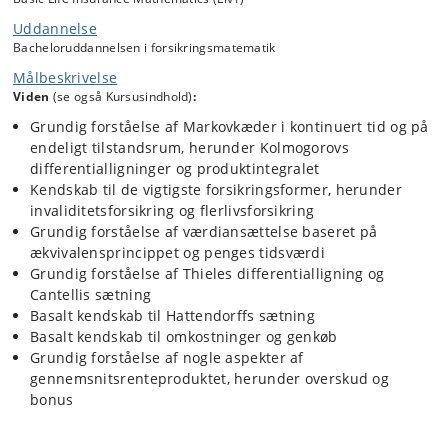
omkostninger, overskudsdannelse og bonusudlodning for et
Uddannelse
gennemsnitsrenteprodukt, markedsrenteprodukter (perspektivering).
Bacheloruddannelsen i forsikringsmatematik
Målbeskrivelse
Viden
(se også Kursusindhold)
:
Grundig forståelse af Markovkæder i kontinuert tid og på
endeligt tilstandsrum, herunder Kolmogorovs
differentialligninger og produktintegralet
Kendskab til de vigtigste forsikringsformer, herunder
invaliditetsforsikring og flerlivsforsikring
Grundig forståelse af værdiansættelse baseret på
ækvivalensprincippet og penges tidsværdi
Grundig forståelse af Thieles differentialligning og
Cantellis sætning
Basalt kendskab til Hattendorffs sætning
Basalt kendskab til omkostninger og genkøb
Grundig forståelse af nogle aspekter af
gennemsnitsrenteproduktet, herunder overskud og
bonus