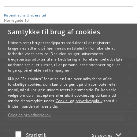
Københavns Universitet
Nørregade 10
1165 København K
Samtykke til brug af cookies
Kontakt:
Videreuddannelse og Livslang Læring
Universitetet bruger tredjepartsprodukter til at registrere
lifelonglearning
@
adm
.
ku
.
dk
brugernes adfærd på hjemmesiden (statistik) for løbende at
forbedre vores service. Desuden bruger universitetet
tredjepartsprodukter til markedsføring af for eksempel udvalgte
KØBENHAVNS UNIVERSITET
uddannelser eller kurser, til at personalisere annoncer og til at
følge op på effekten af kampagner.
KONTAKT
Klik på "Se cookies" for at se en liste over udbyderne af de
forskellige cookies, som kan blive gemt på din computer eller
mobil, når du bruger universitetets hjemmeside. Du kan selv
SERVICES
vælge om du vil acceptere eller afslå cookies, og du kan altid
ændre dit samtykke under
Cookie- og privatlivspolitik
som du
FOR STUDERENDE OG ANSATTE
finder i bunden af hver side.
Googles privatlivspolitik
JOB OG KARRIERE
NØDSITUATIONER
Acceptér eller afslå
Statistik
Se cookies