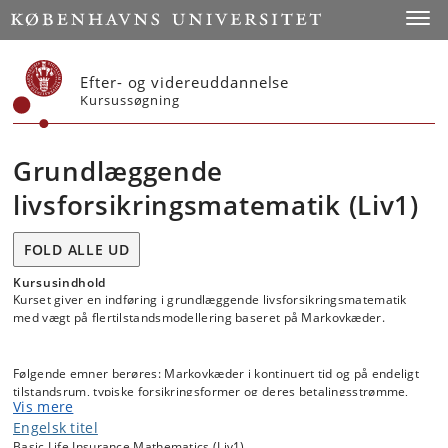
Start
Toggl
Efter- og videreuddannelse
Kursussøgning
Grundlæggende
livsforsikringsmatematik (Liv1)
FOLD ALLE UD
Kursusindhold
Kurset giver en indføring i grundlæggende livsforsikringsmatematik
med vægt på flertilstandsmodellering baseret på Markovkæder.
Følgende emner berøres: Markovkæder i kontinuert tid og på endeligt
tilstandsrum, typiske forsikringsformer og deres betalingsstrømme,
Vis mere
forventede cashflows og prospektive reserver, Thieles
Engelsk titel
differentialligning og Cantellis sætning, højereordensmomenter og
Hattendorffs sætning, inklusion af genkøbsoption henholdsvis
Basic Life Insurance Mathematics (Liv1)