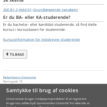
Se skema
26E-B1-2;Hold 01;;Grundlæggende nanokemi
Er du BA- eller KA-studerende?
Er du bachelor- eller kandidat-studerende, så find dette
kursus i kursusbasen for studerende:
Kursusinformation for indskrevne studerende
TILBAGE
Københavns Universitet
Nørregade 10
1165 København K
Samtykke til brug af cookies
Kontakt:
Videreuddannelse og Livslang Læring
Universitetet bruger tredjepartsprodukter til at registrere
lifelonglearning
@
adm
.
ku
.
dk
brugernes adfærd på hjemmesiden (statistik) for løbende at