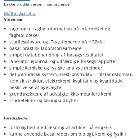
Bacheloruddannelsen i nanoscience
på at lave funktionelle nanopartikler, og forløbet afsluttes i en større
rapport samt en fremlæggelse.
Målbeskrivelse
Viden om:
Python benyttes løbende for at styrke programmeringskompetencen.
Rammen for at beskrive, hvordan verden er opbygget af grundstoffer,
søgning af faglig information på internettet og
vil være atomorbitaler, linearkombinationer af atomorbitaler, og
fagbiblioteker
molekylorbitalteori.
studiesoftware og IT-systemerne på HCØ/KU
basal praktisk laboratoriearbejde
simpel databehandling af forsøgsresultater
laboratoriejournal og udfærdige forsøgsrapporter
simple kemiske og fysiske analyse metoder
det periodiske system, elektronstruktur, tilstandsformer,
kemisk struktur, elektrokemi, kvalitativ og kvantitativ
beskrivelse af ligevægte
grundtrækkene af udvalgte ikke-metallers kemi
studieteknik og læringsudbytter
Færdigheder:
fortrolighed med læsning af artikler på engelsk
kunne anvende basal viden om biologi, kemi og fysik i