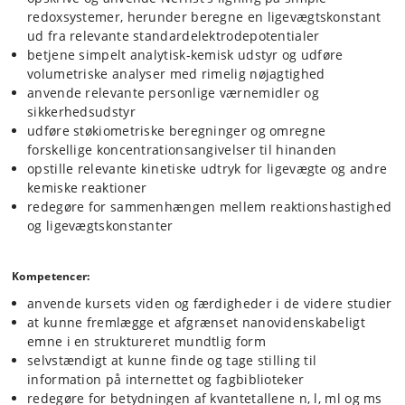
redoxsystemer, herunder beregne en ligevægtskonstant
ud fra relevante standardelektrodepotentialer
betjene simpelt analytisk-kemisk udstyr og udføre
volumetriske analyser med rimelig nøjagtighed
anvende relevante personlige værnemidler og
sikkerhedsudstyr
udføre støkiometriske beregninger og omregne
forskellige koncentrationsangivelser til hinanden
opstille relevante kinetiske udtryk for ligevægte og andre
kemiske reaktioner
redegøre for sammenhængen mellem reaktionshastighed
og ligevægtskonstanter
Kompetencer:
anvende kursets viden og færdigheder i de videre studier
at kunne fremlægge et afgrænset nanovidenskabeligt
emne i en struktureret mundtlig form
selvstændigt at kunne finde og tage stilling til
information på internettet og fagbiblioteker
redegøre for betydningen af kvantetallene n, l, ml og ms