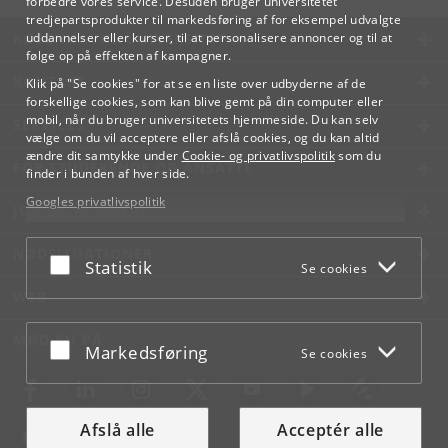
forbedre vores service. Desuden bruger universitetet
tredjepartsprodukter til markedsføring af for eksempel udvalgte
KØBENHAVNS UNIVERSITET
uddannelser eller kurser, til at personalisere annoncer og til at
følge op på effekten af kampagner.
KONTAKT
Klik på "Se cookies" for at se en liste over udbyderne af de
forskellige cookies, som kan blive gemt på din computer eller
mobil, når du bruger universitetets hjemmeside. Du kan selv
SERVICES
vælge om du vil acceptere eller afslå cookies, og du kan altid
ændre dit samtykke under
Cookie- og privatlivspolitik
som du
FOR STUDERENDE OG ANSATTE
finder i bunden af hver side.
Googles privatlivspolitik
JOB OG KARRIERE
NØDSITUATIONER
Acceptér eller afslå
Statistik
Se cookies
WEB
MØD KU PÅ
Acceptér eller afslå
Markedsføring
Se cookies
Afslå alle
Acceptér alle