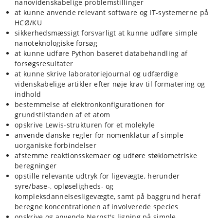
nanovidenskabelige problemstillinger
at kunne anvende relevant software og IT-systemerne på
HCØ/KU
sikkerhedsmæssigt forsvarligt at kunne udføre simple
nanoteknologiske forsøg
at kunne udføre Python baseret databehandling af
forsøgsresultater
at kunne skrive laboratoriejournal og udfærdige
videnskabelige artikler efter nøje krav til formatering og
indhold
bestemmelse af elektronkonfigurationen for
grundstilstanden af et atom
opskrive Lewis-strukturen for et molekyle
anvende danske regler for nomenklatur af simple
uorganiske forbindelser
afstemme reaktionsskemaer og udføre støkiometriske
beregninger
opstille relevante udtryk for ligevægte, herunder
syre/base-, opløseligheds- og
kompleksdannelsesligevægte, samt på baggrund heraf
beregne koncentrationen af involverede species
opskrive og anvende Nernst's ligning på simple