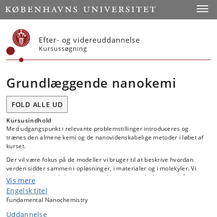
Start
Toggl
Efter- og videreuddannelse
Kursussøgning
Grundlæggende nanokemi
FOLD ALLE UD
Kursusindhold
Med udgangspunkt i relevante problemstillinger introduceres og
trænes den almene kemi og de nanovidenskabelige metoder i løbet af
kurset.
Der vil være fokus på de modeller vi bruger til at beskrive hvordan
verden sidder sammen i opløsninger, i materialer og i molekyler. Vi
starter i det periodiske system, med atomer, og derfra ser vi på
Vis mere
hvordan valenselektroner kan bruges til at beskrive hvordan
Engelsk titel
molekyler og materialer sidder sammen.
Fundamental Nanochemistry
Efter kurset vil den studerende være operativ indenfor elektrokemi,
Uddannelse
støkiometri, pH, ligevægte og kinetik. Laboratorieforløbet er fokuseret