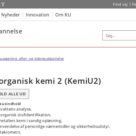
Find vej
F
Nyheder
Innovation
Om KU
dannelse
ussøgning, efter- og videreuddannelse
organisk kemi 2 (KemiU2)
OLD ALLE UD
susindhold
valitativ analyse,
organisk stofidentifikation,
etallers kemi i vandig opløsning,
nvendelse af personlige værnemidler og sikkerhedsudstyr,
tøkiometri,