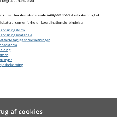
f begrebet hård/blød
er kurset har den studerende
kompetencer
til selvstændigt at:
iskutere isomeriforhold i koordinationsforbindelser
ervisningsform
ervisningsmateriale
efalede faglige forudsætninger
dbackform
melding
samen
sustype
ejdsbelastning
rug af cookies