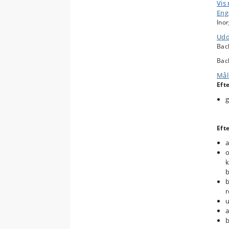
Vis
u
Enge
s
Ino
e
k
Udd
b
Bac
P
Bac
Mål
Eft
g
Eft
a
o
k
b
b
r
u
a
b