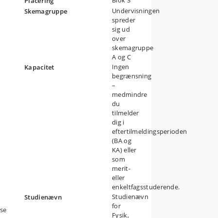
Blok 3
Placering
Undervisningen
Skemagruppe
spreder
sig ud
over
skemagruppe
A og C
Ingen
Kapacitet
begrænsning
–
medmindre
du
tilmelder
dig i
eftertilmeldingsperioden
(BA og
KA) eller
som
merit-
eller
enkeltfagsstuderende.
Studienævn
Studienævn
for
lse
Fysik,