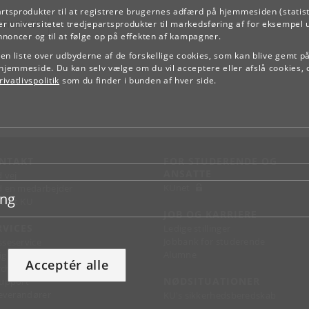
artsprodukter til at registrere brugernes adfærd på hjemmesiden (statist
TILBAGE
r universitetet tredjepartsprodukter til markedsføring af for eksempel 
annoncer og til at følge op på effekten af kampagner.
e en liste over udbyderne af de forskellige cookies, som kan blive gemt p
hjemmeside. Du kan selv vælge om du vil acceptere eller afslå cookies, 
ivatlivspolitik
som du finder i bunden af hver side.
NTAKT
FOR STUDERENDE OG
ANSATTE
d vej
KUnet
d en medarbejder
ing
takt KU
JOB OG KARRIERE
RVICES
Ledige stillinger
Jobbank for studerende
sseservice
Alumne
ignguide
Acceptér alle
chandise
NØDSITUATIONER
support
 leverandører
KU's sikkerhedsberedskab