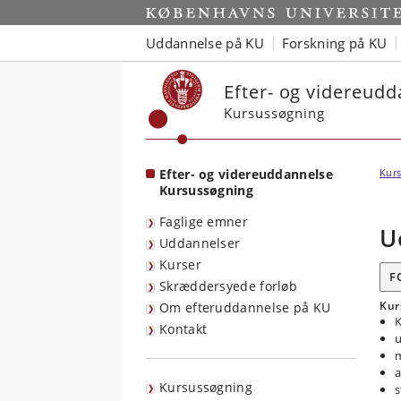
Start
Uddannelse på KU
Forskning på KU
Efter- og videreud
Kursussøgning
Efter- og videreuddannelse
Kurs
Kursussøgning
Faglige emner
U
Uddannelser
Kurser
F
Skræddersyede forløb
Kur
Om efteruddannelse på KU
K
Kontakt
u
m
a
Kursussøgning
s