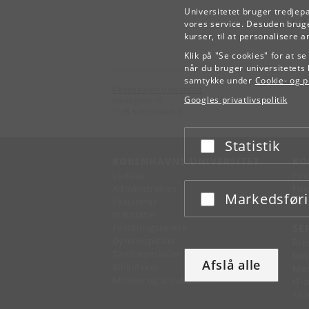
Universitetet bruger tredjep
vores service. Desuden bruge
kurser, til at personalisere 
Klik på "Se cookies" for at s
når du bruger universitetets 
samtykke under
Cookie- og pr
Københavns Universitet
Googles privatlivspolitik
Nørregade 10
1165 København K
Statistik
Acceptér eller afslå
KØBENHAVNS UNIVERSITET
KO
Ledelse
Fin
Administration
Fin
Markedsfør
Acceptér eller afslå
Fakulteter
Kon
Institutter
Forskningscentre
SE
Dyrehospitaler
Pre
Tandlægeskolen
Des
Afslå alle
Biblioteker
Mer
Museer og attraktioner
IT-
Til