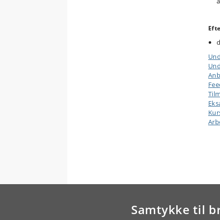
a
Eft
d
Und
Und
Anb
Fee
Til
Ek
Kur
Arb
Samtykke til b