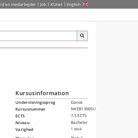
ind en medarbejder
Job
KUnet
English
Kursusinformation
Undervisningssprog
Dansk
NKEB13005U
Kursusnummer
7,5 ECTS
ECTS
Bachelor
Niveau
1 blok
Varighed