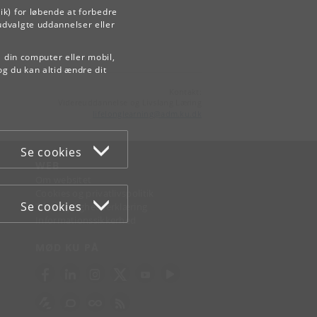
ik) for løbende at forbedre
udvalgte uddannelser eller
å din computer eller mobil,
og du kan altid ændre dit
Kontakt:
Videreuddannelse og Livslang Læring
lifelonglearning
@
adm
.
ku
.
dk
Se cookies
WEB
Om websitet
Cookies og privatlivspolitik
Se cookies
Tilgængelighedserklæring
Informationssikkerhed
MØD KU PÅ