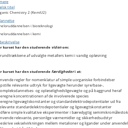
 mere
organisk kemisk nomenklatur,
lsk titel
yrer/base-, fældnings- og kompleksdannelsesligevægte,
rganic Chemistry 2 (KemiU2)
lektrokemi,
ompleksforbindelsers isomeri,
annelse
æredygtig afskaffelse af metalholdigt affald.
heloruddannelsen i bioteknologi
ython som digitalt værktøj
heloruddannelsen i kemi
beskrivelse
er kurset har den studerende
viden
om:
rundtrækkene af udvalgte metallers kemi i vandig opløsning
er kurset har den studerende
færdigheder
i at:
nvende regler for nomenklatur af simple uorganiske forbindelser
pstille relevante udtryk for ligevægte herunder syre/base-,
ompleksdannelses- og opløselighedsligevægte og på baggrund heraf
eregne koncentrationen af de involverede species
eregne ligevægtskonstanter og standardelektrodepotentialer ud fra
elevante standardelektrodepotentialer og ligevægtskonstanter
dføre simple kvalitative eksperimenter i bæredygtig semimikromålestok
nvende relevante, personlige værnemidler og sikkerhedsudstyr
eskrive vekselvirkningen mellem metalioner og ligander under anvende