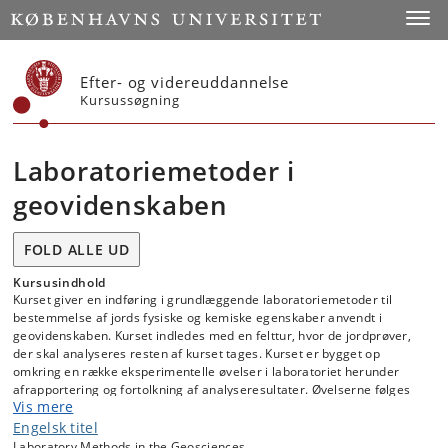
Start
Toggl
Efter- og videreuddannelse
Kursussøgning
Laboratoriemetoder i
geovidenskaben
FOLD ALLE UD
Kursusindhold
Kurset giver en indføring i grundlæggende laboratoriemetoder til
bestemmelse af jords fysiske og kemiske egenskaber anvendt i
geovidenskaben. Kurset indledes med en felttur, hvor de jordprøver,
der skal analyseres resten af kurset tages. Kurset er bygget op
omkring en række eksperimentelle øvelser i laboratoriet herunder
afrapportering og fortolkning af analyseresultater. Øvelserne følges
Vis mere
op af forelæsninger som sætter øvelserne i en videnskabelig kontekst.
Engelsk titel
Laboratory Methods in the Geosciences