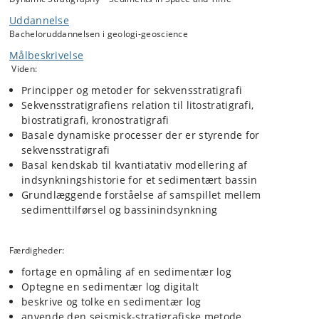
Uddannelse
Undervisningen indledes med en 6 dages felttur sammen med "
Bacheloruddannelsen i geologi-geoscience
Vulkaner, magmaer og deres geokemi" (første uge af blok).
Observationer fra feltturen inkorporeres delvist i den efterfølgende
Målbeskrivelse
undervisning. Resten af kurset foregår ved kombinerede
Viden:
forelæsninger og øvelser.
Principper og metoder for sekvensstratigrafi
Sekvensstratigrafiens relation til litostratigrafi,
Kursets mål er, at den studerende ved afslutningen af kurset har
biostratigrafi, kronostratigrafi
opnået basal indsigt i: Hvorledes sekvensstratigrafien i samspil med
Basale dynamiske processer der er styrende for
de andre stratigrafiske principper og metoder kan anvendes til at
sekvensstratigrafi
inddele, klassificere, korrelere og tolke fyldet i et sedimentbassin;
Basal kendskab til kvantiatativ modellering af
Samt hvordan sedimenttilførslen og indsynkningshistorie påvirker
sekvensstratigrafien.
indsynkningshistorie for et sedimentært bassin
Grundlæggende forståelse af samspillet mellem
sedimenttilførsel og bassinindsynkning
Den studerende forventes at kunne forklare og anvende de vigtigste
stratigrafiske principper, klassifikationer og metoder. I løbet af kurset
opnår den studerende den nødvendige teoretiske og praktiske
Færdigheder:
baggrundsviden til at gennemføre en sekvensstratigrafisk analyse
gennem tolkning af refleksionsseismiske profiler, sedimentologisk-
fortage en opmåling af en sedimentær log
stratigrafiske lagsøjleprofiler fra boringer og dagblotninger, samt
Optegne en sedimentær log digitalt
simpel kvalitativ og kvantitativ modelleing af indsynkningshistorie og
beskrive og tolke en sedimentær log
sekvensstratigrafi.
anvende den seismisk-stratigrafiske metode