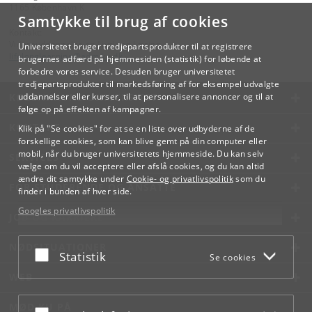
1165 København K
Samtykke til brug af cookies
Kontakt:
Videreuddannelse og Livslang Læring
Universitetet bruger tredjepartsprodukter til at registrere
lifelonglearning
@
adm
.
ku
.
dk
brugernes adfærd på hjemmesiden (statistik) for løbende at
forbedre vores service. Desuden bruger universitetet
tredjepartsprodukter til markedsføring af for eksempel udvalgte
KØBENHAVNS UNIVERSITET
uddannelser eller kurser, til at personalisere annoncer og til at
følge op på effekten af kampagner.
KONTAKT
Klik på "Se cookies" for at se en liste over udbyderne af de
forskellige cookies, som kan blive gemt på din computer eller
mobil, når du bruger universitetets hjemmeside. Du kan selv
SERVICES
vælge om du vil acceptere eller afslå cookies, og du kan altid
ændre dit samtykke under
Cookie- og privatlivspolitik
som du
FOR STUDERENDE OG ANSATTE
finder i bunden af hver side.
Googles privatlivspolitik
JOB OG KARRIERE
NØDSITUATIONER
Acceptér eller afslå
Statistik
Se cookies
WEB
MØD KU PÅ