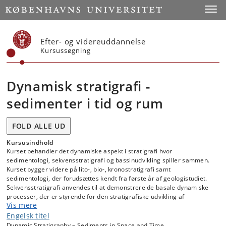
Start
Toggl
Efter- og videreuddannelse
Kursussøgning
Dynamisk stratigrafi -
sedimenter i tid og rum
FOLD ALLE UD
Kursusindhold
Kurset behandler det dynamiske aspekt i stratigrafi hvor
sedimentologi, sekvensstratigrafi og bassinudvikling spiller sammen.
Kurset bygger videre på lito-, bio-, kronostratigrafi samt
sedimentologi, der forudsættes kendt fra første år af geologistudiet.
Sekvensstratigrafi anvendes til at demonstrere de basale dynamiske
processer, der er styrende for den stratigrafiske udvikling af
Vis mere
sedimentære lagfølger gennem eksempler med log korrelation,
seismisk tolkning og stratigrafisk-modellering.
Engelsk titel
Dynamic Stratigraphy – Sediments in Space and Time