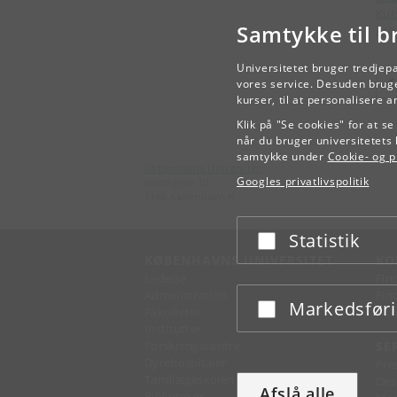
Kur
Samtykke til b
Arb
Universitetet bruger tredjep
vores service. Desuden bruge
kurser, til at personalisere 
Klik på "Se cookies" for at s
når du bruger universitetets 
samtykke under
Cookie- og pr
Københavns Universitet
Googles privatlivspolitik
Nørregade 10
1165 København K
Statistik
Acceptér eller afslå
KØBENHAVNS UNIVERSITET
KO
Ledelse
Fin
Administration
Fin
Markedsfør
Acceptér eller afslå
Fakulteter
Kon
Institutter
Forskningscentre
SE
Dyrehospitaler
Pre
Tandlægeskolen
Des
Afslå alle
Biblioteker