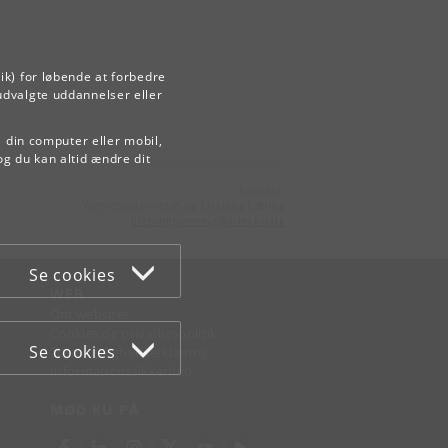
ik) for løbende at forbedre
udvalgte uddannelser eller
å din computer eller mobil,
og du kan altid ændre dit
Kontakt:
Videreuddannelse og Livslang Læring
lifelonglearning
@
adm
.
ku
.
dk
Se cookies
WEB
Om websitet
Cookies og privatlivspolitik
Se cookies
Tilgængelighedserklæring
Informationssikkerhed
MØD KU PÅ