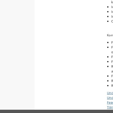
k
I
I
I
O
Kom
F
F
o
F
F
R
a
F
R
R
Und
Und
Fee
Til
Ek