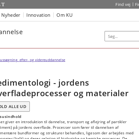
Find vej
F
Nyheder
Innovation
Om KU
dannelse
ussøgning, efter- og videreuddannelse
edimentologi - jordens
verfladeprocesser og materialer
OLD ALLE UD
susindhold
et giver en introduktion til dannelse, transport og aflejring af partikler
iment) på jordens overflade. Processer som fører til dannelsen af
imentære bundformer og strukturer behandles, ligesom der arbejdes med
onater (kalk) og deres relation til biologiske og kemiske processer. De