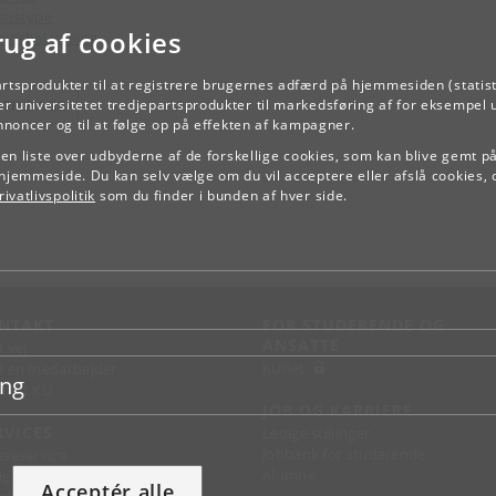
sustype
rug af cookies
ejdsbelastning
artsprodukter til at registrere brugernes adfærd på hjemmesiden (statist
TILBAGE
r universitetet tredjepartsprodukter til markedsføring af for eksempel 
annoncer og til at følge op på effekten af kampagner.
e en liste over udbyderne af de forskellige cookies, som kan blive gemt p
hjemmeside. Du kan selv vælge om du vil acceptere eller afslå cookies, 
ivatlivspolitik
som du finder i bunden af hver side.
NTAKT
FOR STUDERENDE OG
ANSATTE
d vej
KUnet
d en medarbejder
ing
takt KU
JOB OG KARRIERE
RVICES
Ledige stillinger
Jobbank for studerende
sseservice
Alumne
ignguide
Acceptér alle