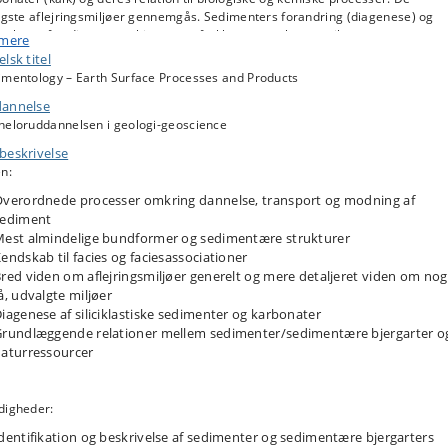
tigste aflejringsmiljøer gennemgås. Sedimenters forandring (diagenese) og
elsen af sedimentære bjergarter forklares og relateres til ressourcer og
 mere
rgartsegenskaber. Det demonstreres hvordan sedimenter på jordens overfla
lsk titel
 undergrunden kan bruges til at genskabe tidligere processer/miljøer, og til a
imentology – Earth Surface Processes and Products
dsige forekomsten af vigtige ressourcer. Derudover udgør praktisk beskrive
annelse
edimenter (fra mikro- til makroskala), databehandling og fortolkning af
mentologiske data en væsentlig del af kurset.
heloruddannelsen i geologi-geoscience
beskrivelse
n:
verordnede processer omkring dannelse, transport og modning af
sediment
est almindelige bundformer og sedimentære strukturer
endskab til facies og faciesassociationer
red viden om aflejringsmiljøer generelt og mere detaljeret viden om nog
å, udvalgte miljøer
iagenese af siliciklastiske sedimenter og karbonater
rundlæggende relationer mellem sedimenter/sedimentære bjergarter o
aturressourcer
digheder:
dentifikation og beskrivelse af sedimenter og sedimentære bjergarters