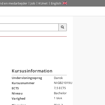
ind en medarbejder
Job
KUnet
English
Kursusinformation
Undervisningssprog
Dansk
NIGB21019U
Kursusnummer
7,5 ECTS
ECTS
Bachelor
Niveau
1 blok
Varighed