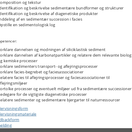
omposition og tekstur
dentifikation og beskrivelse sedimentære bundformer og strukturer
dentifikation og beskrivelse af diagenetiske produkter
nddeling af en sedimentær succession i facies
pstille en sedimentologisk log
petencer:
orklare dannelsen og modningen af siliciklastisk sediment
orklare dannelsen af karbonatpartikler og relatere dem relevante biolog
g kemiske processer
orklare sedimenters transport- og aflejringsprocesser
orklare facies-begrebet og faciesassociationer
elatere facies til aflejringsprocesser og faciesassociationer til
flejringsmiljøer
ortolke processer og eventuelt miljøer ud fra sedimentære successioner
edegøre for de vigtigste diagenetiske processer
elatere sedimenter og sedimentære bjergarter til naturressourcer
ervisningsform
ervisningsmateriale
dbackform
melding
samen