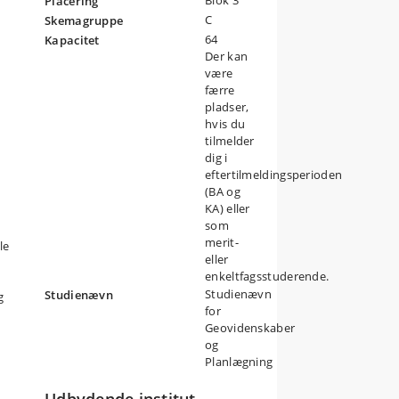
Blok 3
Placering
C
Skemagruppe
64
Kapacitet
de
Der kan
t
være
lse
færre
pladser,
hvis du
tilmelder
dig i
eftertilmeldingsperioden
(BA og
KA) eller
som
merit-
le
eller
enkeltfagsstuderende.
Studienævn
Studienævn
g
for
Geovidenskaber
og
Planlægning