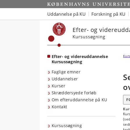
Start
Uddannelse på KU
Forskning på KU
Efter- og videreud
Kursussøgning
Efter- og videreuddannelse
Kurs
Kursussøgning
Faglige emner
S
Uddannelser
o
Kurser
Skræddersyede forløb
Om efteruddannelse på KU
F
Kontakt
Kur
Kurs
(sed
sed
Kursussøgning
karb