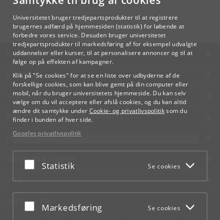
Samtykke til brug af cookies
Kontakt:
Videreuddannelse og Livslang Læring
Universitetet bruger tredjepartsprodukter til at registrere
lifelonglearning
@
adm
.
ku
.
dk
brugernes adfærd på hjemmesiden (statistik) for løbende at
forbedre vores service. Desuden bruger universitetet
tredjepartsprodukter til markedsføring af for eksempel udvalgte
KØBENHAVNS UNIVERSITET
uddannelser eller kurser, til at personalisere annoncer og til at
følge op på effekten af kampagner.
KONTAKT
Klik på "Se cookies" for at se en liste over udbyderne af de
forskellige cookies, som kan blive gemt på din computer eller
mobil, når du bruger universitetets hjemmeside. Du kan selv
SERVICES
vælge om du vil acceptere eller afslå cookies, og du kan altid
ændre dit samtykke under
Cookie- og privatlivspolitik
som du
FOR STUDERENDE OG ANSATTE
finder i bunden af hver side.
Googles privatlivspolitik
JOB OG KARRIERE
NØDSITUATIONER
Acceptér eller afslå
Statistik
Se cookies
WEB
MØD KU PÅ
Acceptér eller afslå
Markedsføring
Se cookies