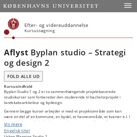
Start
Toggl
Efter- og videreuddannelse
Kursussøgning
Aflyst
Byplan studio – Strategi
og design 2
FOLD ALLE UD
Kursusindhold
Byplan Studio 1 og 2 er to sammenhængende projektbaserede
studiokurser som forbereder den studerende til bachelorprojekt i
landskabsarkitektur og bydesign.
Gennem begge kurser arbejder vi med et projektområde som kan
være en del af en kommune, en bydel, et havneområde, et kvarter e.l. I
samarbejde med lokale aktører undersøger vi problemstillinger og
Vis mere
udfordringer og foreslår løsninger, der spænder fra vision og strategi
Engelsk titel
til konkrete designforslag.
Urban Planning Studio 2