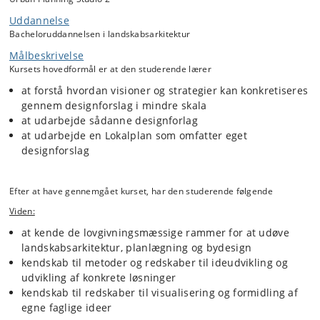
I byplan studio 2 arbejder vi f.eks. med digital 3D model (Rhino),
Uddannelse
rumlig analyse og skitsering, brug af referenceprojekter,
Bacheloruddannelsen i landskabsarkitektur
designgudelines, brugergrupper, planchedesign, og ikke mindst at
gennemføre et større designprojekt i by- og byrumsskala og
Målbeskrivelse
udarbejde en lokalplan for det.
Kursets hovedformål er at den studerende lærer
Forelæsninger og litteratur understøtter årets case og opgave.
at forstå hvordan visioner og strategier kan konkretiseres
Vi tager på en international 3-dages studietur i starten af kurset.
gennem designforslag i mindre skala
at udarbejde sådanne designforlag
at udarbejde en Lokalplan som omfatter eget
designforslag
Efter at have gennemgået kurset, har den studerende følgende
Viden:
at kende de lovgivningsmæssige rammer for at udøve
landskabsarkitektur, planlægning og bydesign
kendskab til metoder og redskaber til ideudvikling og
udvikling af konkrete løsninger
kendskab til redskaber til visualisering og formidling af
egne faglige ideer