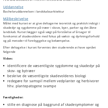
Kurset indeholder følgende emner:
Uddannelse
Identifikation, symptombeskrivelse og diagnostik
Bacheloruddannelsen i landskabsarkitektur
Biologi og økologi hos skadedyr og svampe på skov- og
Målbeskrivelse
bytræer
Målet med kurset er at give deltagerne teoretisk og praktisk indsigt i
Årsagssammenhænge mellem forekomst af skadevoldere
skadedyr og sygdomme på træer i skove, byer, parker og det åbne
og vækst- og dyrkningsmæssige forhold
landskab. Kurset lægger også vægt på forståelse af årsager til
Klimafaktorers indflydelse på forekomst og betydning af
forekomst af skadevoldere med fokus på vækst- og dyrkningsforhold
og på metoder til forebyggelse og bekæmpelse.
skadevoldere
Skaders omfang, betydning og økonomi i relation til
Efter deltagelse i kurset forventes den studerende at have opnået
dyrkningsformål, herunder træartsvalg, pleje og
følgende
driftsmetoder
Viden:
Forebyggelse og bekæmpelse af skadevolderproblemer
identificere de væsentligste sygdomme og skadedyr på
Æstetiske, biologiske og sikkerhedsmæssige aspekter ved
skov- og bytræer
forvaltning af træer på rekreative arealer
beskrive de væsentligste skadevolderes biologi
redegøre for samspil mellem vedplanter og herbivorer
hhv. plantepatogene svampe
Færdigheder:
stille en diagnose på baggrund af skadesymptomer og