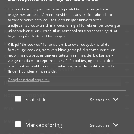
Kontakt:
Videreuddannelse og Livslang Læring
Universitetet bruger tredjepartsprodukter til at registrere
lifelonglearning
@
adm
.
ku
.
dk
brugernes adfærd på hjemmesiden (statistik) for løbende at
forbedre vores service. Desuden bruger universitetet
tredjepartsprodukter til markedsføring af for eksempel udvalgte
KØBENHAVNS UNIVERSITET
uddannelser eller kurser, til at personalisere annoncer og til at
følge op på effekten af kampagner.
KONTAKT
Klik på "Se cookies" for at se en liste over udbyderne af de
forskellige cookies, som kan blive gemt på din computer eller
mobil, når du bruger universitetets hjemmeside. Du kan selv
SERVICES
vælge om du vil acceptere eller afslå cookies, og du kan altid
ændre dit samtykke under
Cookie- og privatlivspolitik
som du
FOR STUDERENDE OG ANSATTE
finder i bunden af hver side.
Googles privatlivspolitik
JOB OG KARRIERE
NØDSITUATIONER
Acceptér eller afslå
Statistik
Se cookies
WEB
MØD KU PÅ
Acceptér eller afslå
Markedsføring
Se cookies