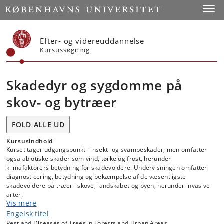
Start
Toggl
Efter- og videreuddannelse
Kursussøgning
Skadedyr og sygdomme på
skov- og bytræer
FOLD ALLE UD
Kursusindhold
Kurset tager udgangspunkt i insekt- og svampeskader, men omfatter
også abiotiske skader som vind, tørke og frost, herunder
klimafaktorers betydning for skadevoldere. Undervisningen omfatter
diagnosticering, betydning og bekæmpelse af de væsentligste
skadevoldere på træer i skove, landskabet og byen, herunder invasive
arter.
Vis mere
Kurset henvender sig til alle med interesse for dyrkning og forvaltning
Engelsk titel
af træer.
Pest and Diseases of Trees in Forests and Urban Areas