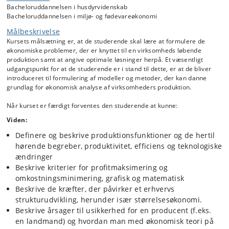
landbruget. Derfor vil der også være problemstillinger, der peger i
Bacheloruddannelsen i husdyrvidenskab
retning af miljø- og jordbrugspolitik.
Bacheloruddannelsen i miljø- og fødevareøkonomi
Målbeskrivelse
Kurset kan groft opdeles i 3 temaer.
Kursets målsætning er, at de studerende skal lære at formulere de
Klassisk teoretisk produktionsøkonomi. Nøgleord:
økonomiske problemer, der er knyttet til en virksomheds løbende
Optimering af input og output,
produktion samt at angive optimale løsninger herpå. Et væsentligt
efterspørgselsfunktioner, teknologimængde,
udgangspunkt for at de studerende er i stand til dette, er at de bliver
introduceret til formulering af modeller og metoder, der kan danne
produktivitet, begrænsninger og skyggepriser.
grundlag for økonomisk analyse af virksomheders produktion.
Tilpasning af produktion på længere sigt. Nøgleord:
Størrelsesøkonomi, teknologiændringer og kapitalisering.
Når kurset er færdigt forventes den studerende at kunne:
Produktionsbeslutninger under usikkerhed. Nøgleord:
Viden:
Risikoaversion, forventet nytte, tilstandsbetingede
præferencer samt introduktion til psykologi og økonomi.
Definere og beskrive produktionsfunktioner og de hertil
hørende begreber, produktivitet, efficiens og teknologiske
ændringer
Ambitionsniveauet hos kursusansvarlig er højt og både
Beskrive kriterier for profitmaksimering og
undervisningsform og afleveringsopgaver stiller store krav til de
omkostningsminimering, grafisk og matematisk
studerende undervejs.
Beskrive de kræfter, der påvirker et erhvervs
strukturudvikling, herunder især størrelsesøkonomi.
Andet:
Beskrive årsager til usikkerhed for en producent (f.eks.
Dette kursus henvender sig såvel til studerende, der ønsker at
en landmand) og hvordan man med økonomisk teori på
specialisere sig i økonomi, som til studerende, der ønsker en lidt mere