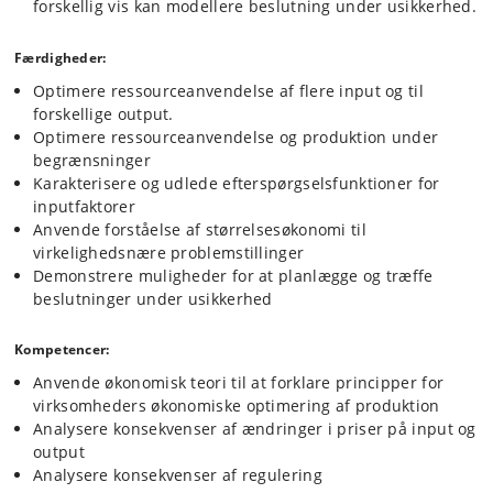
omfattende behandling af økonomiske problemstillinger knyttet til
forskellig vis kan modellere beslutning under usikkerhed.
optimering af produktionen på en (jordbrugs)virksomhed. Viden om de
produktionsøkonomiske sammenhænge er vigtig for alle kandidater,
Færdigheder:
uanset om der sigtes på et job inden for private virksomheder,
erhvervsorganisationer, centraladministrationen, politik, forskning
Optimere ressourceanvendelse af flere input og til
eller rådgivning.
forskellige output.
Optimere ressourceanvendelse og produktion under
begrænsninger
Karakterisere og udlede efterspørgselsfunktioner for
inputfaktorer
Anvende forståelse af størrelsesøkonomi til
virkelighedsnære problemstillinger
Demonstrere muligheder for at planlægge og træffe
beslutninger under usikkerhed
Kompetencer:
Anvende økonomisk teori til at forklare principper for
virksomheders økonomiske optimering af produktion
Analysere konsekvenser af ændringer i priser på input og
output
Analysere konsekvenser af regulering