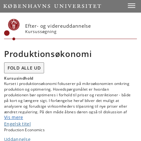
Start
Toggl
Efter- og videreuddannelse
Kursussøgning
Produktionsøkonomi
FOLD ALLE UD
Kursusindhold
Kurset i produktionsøkonomi fokuserer på mikroøkonomien omkring
produktion og optimering. Hovedspørgsmålet er hvordan
produktionen bør optimeres i forhold til priser og restriktioner - både
på kort og længere sigt. I forlængelse heraf bliver det muligt at
analysere og forudsige virksomheders tilpasning til nye priser eller
ændret regulering. På den måde åbnes døren også til diskussion af
Vis mere
optimal regulering.
Engelsk titel
Kursets udgangspunkt er i høj grad teoretisk - men også med stor
Production Economics
vægt på at relatere teorien til praktiske økonomiske problemstillinger.
Ofte (men ikke altid) anvendes eksempler med udgangspunkt i
Uddannelse