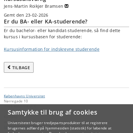
Jens-Martin Roikjer Bramsen
Gemt den 23-02-2026
Er du BA- eller KA-studerende?
Er du bachelor- eller kandidat-studerende, så find dette
kursus i kursusbasen for studerende:
Kursusinformation for indskrevne studerende
TILBAGE
Københavns Universitet
Nørregade 10
1165 København K
Samtykke til brug af cookies
Kontakt:
Videreuddannelse og Livslang Læring
Universitetet bruger tredjepartsprodukter til at registrere
lifelonglearning
@
adm
.
ku
.
dk
brugernes adfærd på hjemmesiden (statistik) for løbende at