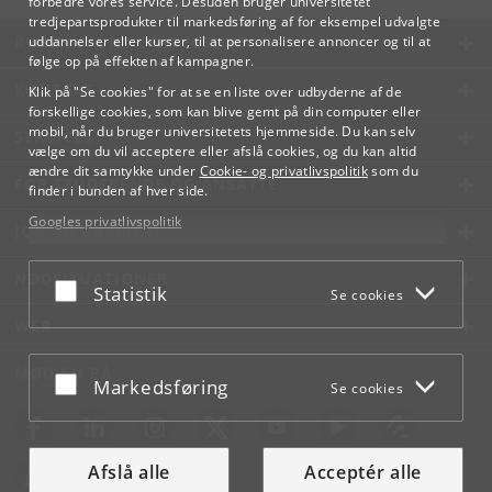
forbedre vores service. Desuden bruger universitetet
tredjepartsprodukter til markedsføring af for eksempel udvalgte
KØBENHAVNS UNIVERSITET
uddannelser eller kurser, til at personalisere annoncer og til at
følge op på effekten af kampagner.
KONTAKT
Klik på "Se cookies" for at se en liste over udbyderne af de
forskellige cookies, som kan blive gemt på din computer eller
mobil, når du bruger universitetets hjemmeside. Du kan selv
SERVICES
vælge om du vil acceptere eller afslå cookies, og du kan altid
ændre dit samtykke under
Cookie- og privatlivspolitik
som du
FOR STUDERENDE OG ANSATTE
finder i bunden af hver side.
Googles privatlivspolitik
JOB OG KARRIERE
NØDSITUATIONER
Acceptér eller afslå
Statistik
Se cookies
WEB
MØD KU PÅ
Acceptér eller afslå
Markedsføring
Se cookies
Afslå alle
Acceptér alle