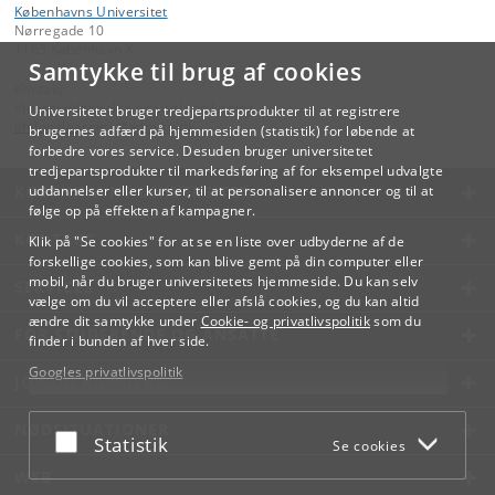
Københavns Universitet
Nørregade 10
1165 København K
Samtykke til brug af cookies
Kontakt:
Videreuddannelse og Livslang Læring
Universitetet bruger tredjepartsprodukter til at registrere
lifelonglearning
@
adm
.
ku
.
dk
brugernes adfærd på hjemmesiden (statistik) for løbende at
forbedre vores service. Desuden bruger universitetet
tredjepartsprodukter til markedsføring af for eksempel udvalgte
KØBENHAVNS UNIVERSITET
uddannelser eller kurser, til at personalisere annoncer og til at
følge op på effekten af kampagner.
KONTAKT
Klik på "Se cookies" for at se en liste over udbyderne af de
forskellige cookies, som kan blive gemt på din computer eller
mobil, når du bruger universitetets hjemmeside. Du kan selv
SERVICES
vælge om du vil acceptere eller afslå cookies, og du kan altid
ændre dit samtykke under
Cookie- og privatlivspolitik
som du
FOR STUDERENDE OG ANSATTE
finder i bunden af hver side.
Googles privatlivspolitik
JOB OG KARRIERE
NØDSITUATIONER
Acceptér eller afslå
Statistik
Se cookies
WEB