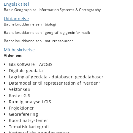
Engelsk titel
På kurset lægges der vægt på, hvorledes man via abstraktioner kan
Basic Geographical Information Systems & Cartography
repræsentere fænomener fra den virkelige verden i et GIS vha. vektor-
Uddannelse
og rasterbaserede datamodeller, og hvorledes observationer af disse
Bacheloruddannelsen i biologi
fænomener kan projiceres til 2-dimensionale (plane) afbildninger
(digitale kort).
Bacheloruddannelsen i geografi og geoinformatik
På kurset undervises der i en række forskellige generiske GIS-
Bacheloruddannelsen i naturressourcer
værktøjer til brug for rumlig analyse.
Målbeskrivelse
Viden om:
Kurset giver desuden en indføring i kortlægnings historie samt
principper for tematisk kartografisk formidling.
GIS software - ArcGIS
Digitale geodata
Endelig giver kurset en basal indføring i principperne bag
Lagring af geodata - databaser, geodatabaser
databasesystemer, samt deres anvendelse som en integreret del af
Datamodeller til repræsentation af "verden"
GIS-funktionaliteten.
Vektor GIS
Raster GIS
Rumlig analyse i GIS
Projektioner
Georeferering
Koordinatsystemer
Tematisk kartografi
Kartografiske grundbegreber