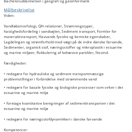
Bacheloruddannelsen i geografi og geoinformatik
Målbeskrivelse
Viden:
Vandløbsmorfologi, QH-relationer, Strømningstyper,
hastighedsfordeling i vandsøjlen, Sediment transport, Formler for
materialetransport, Havvands fysiske og kemiske egenskaber,
Lagdelingen og strømforhold med vægt på de indre danske farvande,
Sedimenter, organisk stof, næringsstoffer og mikroplastik i estuarine
og marine miljøer, flokkulering af kohæsive partikler, Iltsvind.
Færdigheder:
• redegøre for hydrauliske og sediment transportmæssige
problemstillinger i forbindelse med strømmende vand
• redegøre for basale fysiske og biologiske processer som virker i det
estuarine og marine miljø
• foretage kvantitative beregninger af sedimenttransporten i det
estuarine og marine miljø
• redegøre for næringsstofdynamikken i danske farvande
Kompetencer: