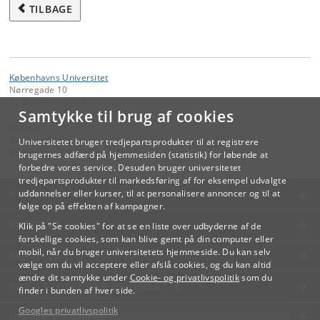
TILBAGE
Københavns Universitet
Nørregade 10
1165 København K
Samtykke til brug af cookies
Kontakt:
Videreuddannelse og Livslang Læring
Universitetet bruger tredjepartsprodukter til at registrere
lifelonglearning
@
adm
.
ku
.
dk
brugernes adfærd på hjemmesiden (statistik) for løbende at
forbedre vores service. Desuden bruger universitetet
tredjepartsprodukter til markedsføring af for eksempel udvalgte
KØBENHAVNS UNIVERSITET
uddannelser eller kurser, til at personalisere annoncer og til at
følge op på effekten af kampagner.
KONTAKT
Klik på "Se cookies" for at se en liste over udbyderne af de
forskellige cookies, som kan blive gemt på din computer eller
mobil, når du bruger universitetets hjemmeside. Du kan selv
SERVICES
vælge om du vil acceptere eller afslå cookies, og du kan altid
ændre dit samtykke under
Cookie- og privatlivspolitik
som du
FOR STUDERENDE OG ANSATTE
finder i bunden af hver side.
Googles privatlivspolitik
JOB OG KARRIERE