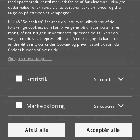
tredjepartsprodukter til markedsføring af for eksempel udvalgte
KØBENHAVNS UNIVERSITET
uddannelser eller kurser, til at personalisere annoncer og til at
følge op på effekten af kampagner.
KONTAKT
Klik på "Se cookies" for at se en liste over udbyderne af de
forskellige cookies, som kan blive gemt på din computer eller
mobil, når du bruger universitetets hjemmeside. Du kan selv
SERVICES
vælge om du vil acceptere eller afslå cookies, og du kan altid
ændre dit samtykke under
Cookie- og privatlivspolitik
som du
FOR STUDERENDE OG ANSATTE
finder i bunden af hver side.
Googles privatlivspolitik
JOB OG KARRIERE
NØDSITUATIONER
Acceptér eller afslå
Statistik
Se cookies
WEB
MØD KU PÅ
Acceptér eller afslå
Markedsføring
Se cookies
Afslå alle
Acceptér alle