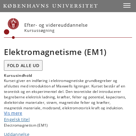
Start
Toggl
Efter- og videreuddannelse
Kursussøgning
Elektromagnetisme (EM1)
FOLD ALLE UD
Kursusindhold
Kurset giver en indføring i elektromagnetiske grundbegreber og
afsluttes med introduktion af Maxwells ligninger. Kurset består af en
teoretisk og en eksperimentel del. Den teoretiske del introducerer
begreberne elektrisk ladning, kræfter, felter og potential, kapacitans,
dielektriske materialer, strøm, magnetiske felter og kræfter,
magnetisk materiale, modstand, elektromotorisk kraft og induktion.
Vis mere
Undervejs opbygges Maxwells ligninger systematisk og sammenfattes
til sidst med indførelse af forskydningsleddet. Den eksperimentelle
Engelsk titel
del er snævert forbundet med den teoretiske del.
Electromagnetism (EM1)
Uddannelse