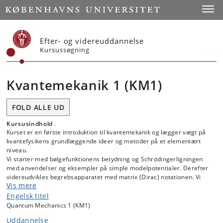
Start
Toggl
Efter- og videreuddannelse
Kursussøgning
Kvantemekanik 1 (KM1)
FOLD ALLE UD
Kursusindhold
Kurset er en første introduktion til kvantemekanik og lægger vægt på
kvantefysikens grundlæggende ideer og metoder på et elementært
niveau.
Vi starter med bølgefunktionens betydning og Schrödingerligningen
med anvendelser og eksempler på simple modelpotentialer. Derefter
videreudvikles begrebsapparatet med matrix (Dirac) notationen. Vi
Vis mere
afslutter med en gennemgang af brintatomet og kvantiseringen af
impulsmoment og spin.
Engelsk titel
Quantum Mechanics 1 (KM1)
I laboratoriet vil vi udføre eksperimenter, der introducerer og træner
fundamentale kvantefænomener.
Uddannelse