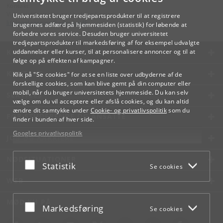
Kontakt:
Videreuddannelse og Livslang Læring
Universitetet bruger tredjepartsprodukter til at registrere
lifelonglearning
@
adm
.
ku
.
dk
brugernes adfærd på hjemmesiden (statistik) for løbende at
forbedre vores service. Desuden bruger universitetet
tredjepartsprodukter til markedsføring af for eksempel udvalgte
KØBENHAVNS UNIVERSITET
uddannelser eller kurser, til at personalisere annoncer og til at
følge op på effekten af kampagner.
KONTAKT
Klik på "Se cookies" for at se en liste over udbyderne af de
forskellige cookies, som kan blive gemt på din computer eller
mobil, når du bruger universitetets hjemmeside. Du kan selv
SERVICES
vælge om du vil acceptere eller afslå cookies, og du kan altid
ændre dit samtykke under
Cookie- og privatlivspolitik
som du
FOR STUDERENDE OG ANSATTE
finder i bunden af hver side.
Googles privatlivspolitik
JOB OG KARRIERE
NØDSITUATIONER
Acceptér eller afslå
Statistik
Se cookies
WEB
MØD KU PÅ
Acceptér eller afslå
Markedsføring
Se cookies