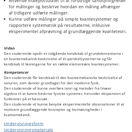
Anvende målepostulatet til at forudsige sandsynligheder
for målinger og beskrive hvordan en måling afhænger
af tidligere udførte målinger.
Kunne udføre målinger på simple kvantesystemer og
rapportere systematisk på resultaterne, inklusive
eksperimentel afprøvning af grundlæggende kvanteteori.
Viden
Den studerende opnår et indgående kendskab til grundelementerne i
en kvantemekanisk beskrivelse af ét-partikelsystemerne og får
kendskab til løsningerne for en række elementære kvantesystemer.
Kompetencer
Den studerende får kendskab til den kvantemekaniske beskrivelse af
naturen, som danner grundlaget for den moderne fysik.
Den studerende vil kunne overføre teori og metoder fra linæer
algebra til at kunne beskrive fysiske systemer, herunder ekspansion af
funktioner på et basissæt.
Den studerende vil kunne benytte eksperimentelle observationer til at
motivere grundlæggende koncepter og lovmæssigheder i
kvantemekanik.
Undervisningsform
Undervisningsmateriale