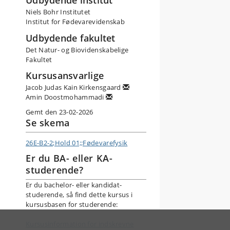
Udbydende institut
Niels Bohr Institutet
Institut for Fødevarevidenskab
Udbydende fakultet
Det Natur- og Biovidenskabelige
Fakultet
Kursusansvarlige
Jacob Judas Kain Kirkensgaard
Amin Doostmohammadi
Gemt den 23-02-2026
Se skema
26E-B2-2;Hold 01;;Fødevarefysik
Er du BA- eller KA-
studerende?
Er du bachelor- eller kandidat-
studerende, så find dette kursus i
kursusbasen for studerende:
Kursusinformation for indskrevne