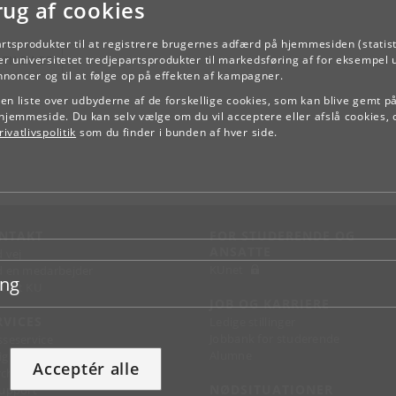
rug af cookies
artsprodukter til at registrere brugernes adfærd på hjemmesiden (statist
r universitetet tredjepartsprodukter til markedsføring af for eksempel 
TILBAGE
annoncer og til at følge op på effekten af kampagner.
e en liste over udbyderne af de forskellige cookies, som kan blive gemt p
hjemmeside. Du kan selv vælge om du vil acceptere eller afslå cookies, 
ivatlivspolitik
som du finder i bunden af hver side.
NTAKT
FOR STUDERENDE OG
ANSATTE
d vej
KUnet
d en medarbejder
ing
takt KU
JOB OG KARRIERE
RVICES
Ledige stillinger
Jobbank for studerende
sseservice
Alumne
ignguide
Acceptér alle
chandise
NØDSITUATIONER
support