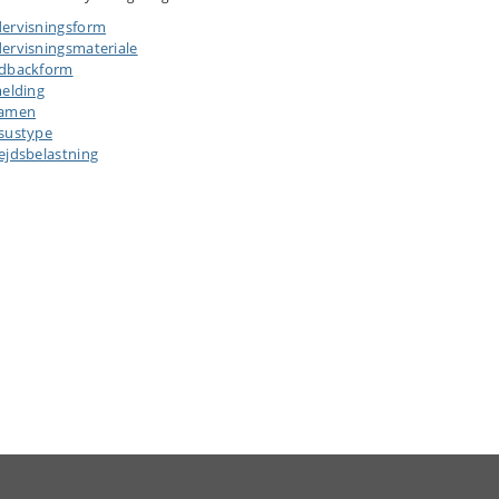
ervisningsform
ervisningsmateriale
dbackform
melding
samen
sustype
ejdsbelastning