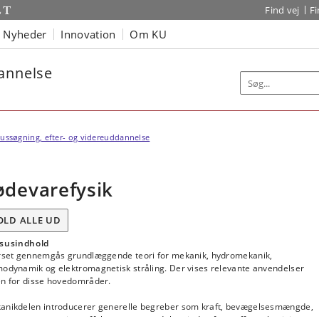
Find vej
F
Nyheder
Innovation
Om KU
dannelse
ussøgning, efter- og videreuddannelse
ødevarefysik
OLD ALLE UD
susindhold
urset gennemgås grundlæggende teori for mekanik, hydromekanik,
modynamik og elektromagnetisk stråling. Der vises relevante anvendelser
en for disse hovedområder.
anikdelen introducerer generelle begreber som kraft, bevægelsesmængde,