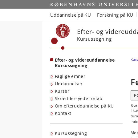
Start
Uddannelse på KU
Forskning på KU
Efter- og videreud
Kursussøgning
Efter- og videreuddannelse
Kurs
Kursussøgning
Faglige emner
F
Uddannelser
Kurser
F
Skræddersyede forløb
Kur
Om efteruddannelse på KU
I k
Kontakt
ter
ind
Mek
Kursussøgning