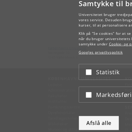
Samtykke til b
Universitetet bruger tredjep
vores service. Desuden bruge
kurser, til at personalisere 
Klik på "Se cookies" for at s
når du bruger universitetets 
samtykke under
Cookie- og pr
Københavns Universitet
Googles privatlivspolitik
Nørregade 10
1165 København K
Statistik
Acceptér eller afslå
KØBENHAVNS UNIVERSITET
KO
Ledelse
Fin
Administration
Fin
Markedsfør
Acceptér eller afslå
Fakulteter
Kon
Institutter
Forskningscentre
SE
Dyrehospitaler
Pre
Tandlægeskolen
Des
Afslå alle
Biblioteker
Mer
Museer og attraktioner
IT-