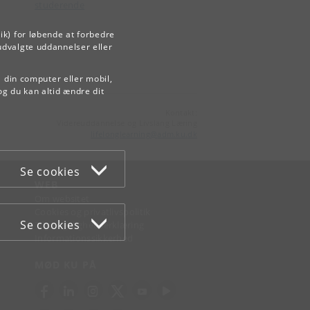
studerende
ik) for løbende at forbedre
udvalgte uddannelser eller
å din computer eller mobil,
og du kan altid ændre dit
Kontakt:
Videreuddannelse og Livslang Læring
lifelonglearning
@
adm
.
ku
.
dk
Se cookies
WEB
Om websitet
Cookies og privatlivspolitik
Se cookies
Tilgængelighedserklæring
Informationssikkerhed
MØD KU PÅ