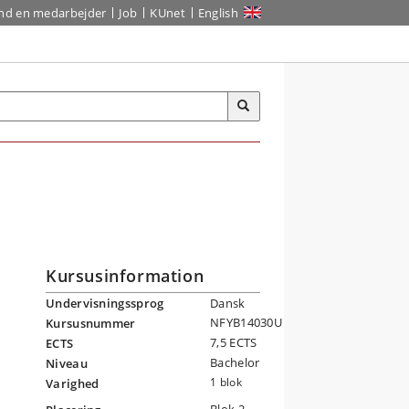
ind en medarbejder
Job
KUnet
English
Kursusinformation
Undervisningssprog
Dansk
NFYB14030U
Kursusnummer
7,5 ECTS
ECTS
Bachelor
Niveau
1 blok
Varighed