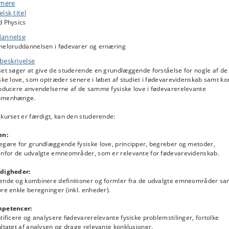
tmoment, energi og effekt samt anvendelser inden for stoffers elasticitet
 mere
k/tryk, bøjning, drejning) og bevægelse, herunder rotation.
lsk titel
d Physics
rodynamikdelen beskriver viskøse væskers og gassers strømning samt
annelse
fladespænding. Desuden gives der en introduktion til reologi.
heloruddannelsen i fødevarer og ernæring
modynamikken uddyber energi- og temperaturbegreberne og definerer ental
beskrivelse
ropi og Gibbs' energi samt det kemiske potential. Derudover gennemgås
set søger at give de studerende en grundlæggende forståelse for nogle af de
eovergange og varmetransport.
ske love, som optræder senere i løbet af studiet i fødevarevidenskab samt ko
roducere anvendelserne af de samme fysiske love i fødevarerelevante
tromagnetisk stråling beskrives i forbindelse med varmetransport.
menhænge.
kurset er færdigt, kan den studerende:
en:
egøre for grundlæggende fysiske love, principper, begreber og metoder,
enfor de udvalgte emneområder, som er relevante for fødevarevidenskab.
digheder:
ende og kombinere definitioner og formler fra de udvalgte emneområder sa
re enkle beregninger (inkl. enheder).
petencer:
tificere og analysere fødevarerelevante fysiske problemstilinger, fortolke
ltatet af analysen og drage relevante konklusioner.