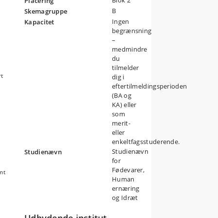
Blok 2
Placering
B
Skemagruppe
Ingen
Kapacitet
begrænsning
–
medmindre
pi,
du
tilmelder
rt
dig i
eftertilmeldingsperioden
(BA og
KA) eller
som
merit-
eller
enkeltfagsstuderende.
Studienævn
Studienævn
for
Fødevarer,
mt
Human
ernæring
og Idræt