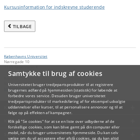
Kursusinformation for indskrevne studerende
TILBAGE
Københavns Universitet
Nørregade 10
1165 København K
Samtykke til brug af cookies
Kontakt:
Videreuddannelse og Livslang Læring
Universitetet bruger tredjepartsprodukter til at registrere
lifelonglearning
@
adm
.
ku
.
dk
brugernes adfærd på hjemmesiden (statistik) for løbende at
forbedre vores service. Desuden bruger universitetet
tredjepartsprodukter til markedsføring af for eksempel udvalgte
KØBENHAVNS UNIVERSITET
uddannelser eller kurser, til at personalisere annoncer og til at
følge op på effekten af kampagner.
KONTAKT
Klik på "Se cookies" for at se en liste over udbyderne af de
forskellige cookies, som kan blive gemt på din computer eller
mobil, når du bruger universitetets hjemmeside. Du kan selv
SERVICES
vælge om du vil acceptere eller afslå cookies, og du kan altid