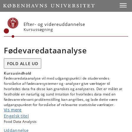
Start
Toggl
Efter- og videreuddannelse
Kursussøgning
Fødevaredataanalyse
FOLD ALLE UD
Kursusindhold
Fødevaredataanalyse vil med udgangspunkt i de studerendes
forståelse af fødevaresystemer og -analyser give værktøjer til
hvorledes data fra disse kan granskes og analyseres. Det er målet at
fastholde en naturlig og sund intuition for hvorledes data med en
fødevarerelevant problemstilling kan angribes, og lade dette være
udgangspunktet for forståelse af relevante statistiske værktøjer.
Vis mere
Således vil kurset berøre fødevarerelaterede emner som
kvalitetskontrol, analytisk kemi, sensorik, kostintervention mv.
Engelsk titel
Food Data Analysis
Undervisningen veksler mellem forelæsninger, regneøvelser samt
case baseret gruppearbejde.
Uddannelse