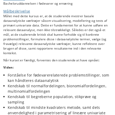
Bacheloruddannelsen i fødevarer og ernæring
Kurset vil indeholde følgende:
Målbeskrivelse
Dataanalytiske værktøjer
Målet med dette kursus er, at de studerende mestrer basale
Visualisering af data
dataanalytiske værktøjer såsom visualisering, modellering og tests af
Deskriptiv statistik
primært univariate data. Dette er fundamentet for at kunne udføre en
relevant dataanalyse, men ikke tilstrækkeligt. Således er det også et
Modellering af data
mål, at de studerende kritisk skal kunne forholde sig til konkrete
Mindste kvadraters metode til parameterestimering
problemstillinger, formulere disse i dataanalytiske termer, vælge (og
Håndtering af data i R
fravælge) relevante dataanalytiske værktøjer, kunne reflektere over
brugen af disse, samt rapportere resultaterne ind i den relevante
kontekst.
Problemorienteret anvendelse af dataanalytiske værktøjer
Når kurset er færdigt, forventes den studerende at have opnået:
Problemidentifikation
Viden:
Analyse
Afrapportering
Forståelse for fødevarerelaterede problemstillinger, som
kan håndteres dataanalytisk
Kendskab til normalfordelingen, bionomialfordelingen,
multinomialfordelingen
Kendskab til begreberne population, stikprøve og
sampling
Kendskab til mindste kvadraters metode, samt dets
anvendelighed i parametrisering af lineære univariate