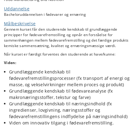
Introduktion (kursusoversigt, holdinddeling og
Uddannelse
introduktion til projektarbejde)
Bacheloruddannelsen i fødevarer og ernæring
Fremstilling (fx varmetransmission, masse- og
energibalance og termofysiske egenskaber)
Målbeskrivelse
Analyse (fx bestemmelse af makronæringsstoffer, tekstur
Gennem kurset får den studerende kendskab til grundlæggende
og farve)
principper for fødevarefremstilling og opnår en forståelse for
sammenhængen mellem fødevarefremstilling og det færdige produkts
Ernæring (fx mærkningslovgivning, tilsætningsstoffer og
kemiske sammensætning, kvalitet og ernæringsmæssige værdi.
processens indflydelse på næringsindhold)
Projektarbejde over bundet emne vil have en
Når kurset er færdigt forventes den studerende at have/kunne:
videnskabelig og innovativ tilgang (idé-generering,
Viden:
problemformulering, litteraturstudie, eksperimentelt
Grundlæggende kendskab til
forsøg og udarbejdelse af projektrapport).
fødevarefremstillingsprocesser (fx transport af energi og
masse, og vekselvirkninger mellem proces og produkt)
Grundlæggende kendskab til fødevareanalyse (fx
makronæringsstoffer, tekstur og farve)
Grundlæggende kendskab til næringsindhold (fx
ingredienser, lovgivning, næringsstoffer og
fødevarefremstillingens indflydelse på næringsindhold)
Viden om innovativ tilgang i fødevarefremstilling.