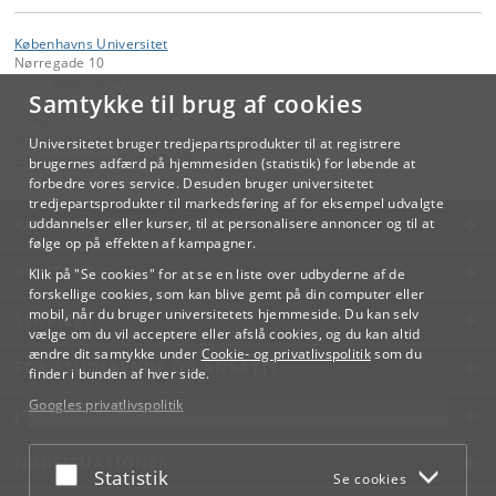
Københavns Universitet
Nørregade 10
1165 København K
Samtykke til brug af cookies
Kontakt:
Videreuddannelse og Livslang Læring
Universitetet bruger tredjepartsprodukter til at registrere
lifelonglearning
@
adm
.
ku
.
dk
brugernes adfærd på hjemmesiden (statistik) for løbende at
forbedre vores service. Desuden bruger universitetet
tredjepartsprodukter til markedsføring af for eksempel udvalgte
KØBENHAVNS UNIVERSITET
uddannelser eller kurser, til at personalisere annoncer og til at
følge op på effekten af kampagner.
KONTAKT
Klik på "Se cookies" for at se en liste over udbyderne af de
forskellige cookies, som kan blive gemt på din computer eller
mobil, når du bruger universitetets hjemmeside. Du kan selv
SERVICES
vælge om du vil acceptere eller afslå cookies, og du kan altid
ændre dit samtykke under
Cookie- og privatlivspolitik
som du
FOR STUDERENDE OG ANSATTE
finder i bunden af hver side.
Googles privatlivspolitik
JOB OG KARRIERE
NØDSITUATIONER
Acceptér eller afslå
Statistik
Se cookies