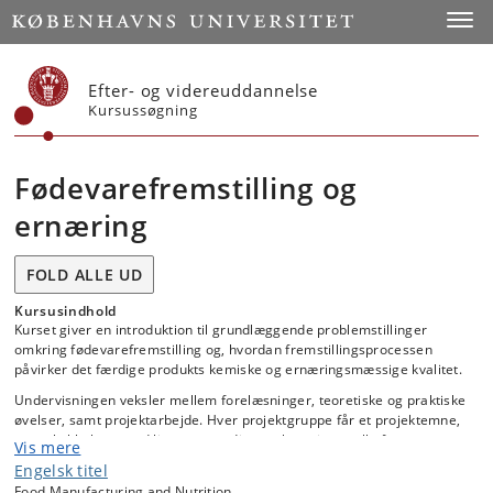
Start
Toggl
Efter- og videreuddannelse
Kursussøgning
Fødevarefremstilling og
ernæring
FOLD ALLE UD
Kursusindhold
Kurset giver en introduktion til grundlæggende problemstillinger
omkring fødevarefremstilling og, hvordan fremstillingsprocessen
påvirker det færdige produkts kemiske og ernæringsmæssige kvalitet.
Undervisningen veksler mellem forelæsninger, teoretiske og praktiske
øvelser, samt projektarbejde. Hver projektgruppe får et projektemne,
som skal belyses ved litteraturstudie og eksperimentelle forsøg.
Vis mere
Engelsk titel
Kurset vil indeholde følgende:
Food Manufacturing and Nutrition