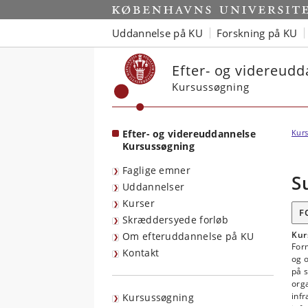
Start
Uddannelse på KU
Forskning på KU
Efter- og videreud
Kursussøgning
Efter- og videreuddannelse
Kurs
Kursussøgning
Faglige emner
S
Uddannelser
Kurser
F
Skræddersyede forløb
Kur
Om efteruddannelse på KU
For
Kontakt
og 
på s
org
infr
Kursussøgning