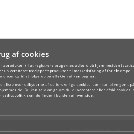
rug af cookies
artsprodukter til at registrere brugernes adfærd på hjemmesiden (statist
TILBAGE
r universitetet tredjepartsprodukter til markedsføring af for eksempel 
annoncer og til at følge op på effekten af kampagner.
e en liste over udbyderne af de forskellige cookies, som kan blive gemt p
hjemmeside. Du kan selv vælge om du vil acceptere eller afslå cookies, 
ivatlivspolitik
som du finder i bunden af hver side.
NTAKT
FOR STUDERENDE OG