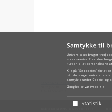
Samtykke til b
Universitetet bruger tredjep
vores service. Desuden bruge
kurser, til at personalisere 
Klik på "Se cookies" for at s
når du bruger universitetets 
samtykke under
Cookie- og pr
Københavns Universitet
Googles privatlivspolitik
Nørregade 10
1165 København K
Statistik
Acceptér eller afslå
KØBENHAVNS UNIVERSITET
KO