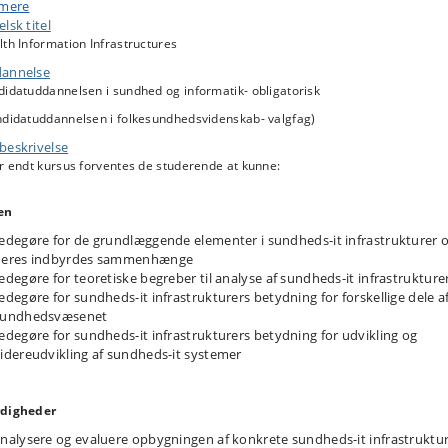
astrukturers betydning for udvikling og videreudvikling af sundheds-it
 mere
emer. Gennem introduktion til forskellige teoretiske perspektiver sættes de
lsk titel
erende i stand til at analysere og vurdere sundheds-it infrastrukturer.
th Information Infrastructures
annelse
didatuddannelsen i sundhed og informatik- obligatorisk
ndidatuddannelsen i folkesundhedsvidenskab- valgfag)
beskrivelse
r endt kursus forventes de studerende at kunne:
en
edegøre for de grundlæggende elementer i sundheds-it infrastrukturer 
deres indbyrdes sammenhænge
edegøre for teoretiske begreber til analyse af sundheds-it infrastrukture
edegøre for sundheds-it infrastrukturers betydning for forskellige dele a
sundhedsvæsenet
edegøre for sundheds-it infrastrukturers betydning for udvikling og
idereudvikling af sundheds-it systemer
digheder
nalysere og evaluere opbygningen af konkrete sundheds-it infrastruktu