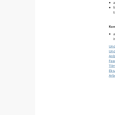
a
f
t
Kom
a
i
Und
Und
Anb
Fee
Til
Ek
Arb