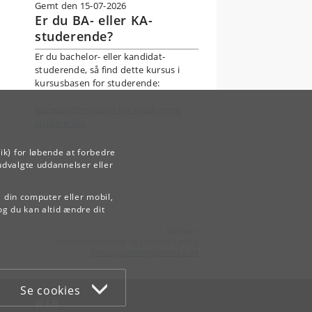
Gemt den 15-07-2026
Er du BA- eller KA-
studerende?
Er du bachelor- eller kandidat-
studerende, så find dette kursus i
kursusbasen for studerende:
Kursusinformation for indskrevne
studerende
ik) for løbende at forbedre
udvalgte uddannelser eller
å din computer eller mobil,
og du kan altid ændre dit
Kontakt:
Videreuddannelse og Livslang Læring
lifelonglearning
@
adm
.
ku
.
dk
Se cookies
WEB