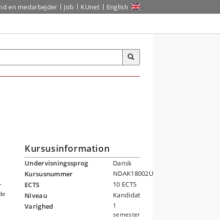
ind en medarbejder
Job
KUnet
English
Kursusinformation
Undervisningssprog
Dansk
NDAK18002U
Kursusnummer
e
10 ECTS
ECTS
r
de
Kandidat
Niveau
1
Varighed
semester