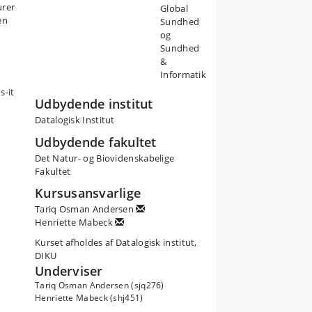
urer
Global
en
Sundhed
og
Sundhed
&
Informatik
s-it
Udbydende institut
Datalogisk Institut
Udbydende fakultet
Det Natur- og Biovidenskabelige
Fakultet
Kursusansvarlige
Tariq Osman Andersen
Henriette Mabeck
Kurset afholdes af Datalogisk institut,
DIKU
Underviser
Tariq Osman Andersen (sjq276)
Henriette Mabeck (shj451)