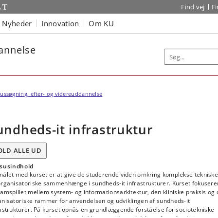
Find vej
F
Nyheder
Innovation
Om KU
dannelse
ussøgning, efter- og videreuddannelse
undheds-it infrastruktur
OLD ALLE UD
susindhold
målet med kurset er at give de studerende viden omkring komplekse teknisk
organisatoriske sammenhænge i sundheds-it infrastrukturer. Kurset fokusere
amspillet mellem system- og informationsarkitektur, den kliniske praksis og 
anisatoriske rammer for anvendelsen og udviklingen af sundheds-it
astrukturer. På kurset opnås en grundlæggende forståelse for sociotekniske