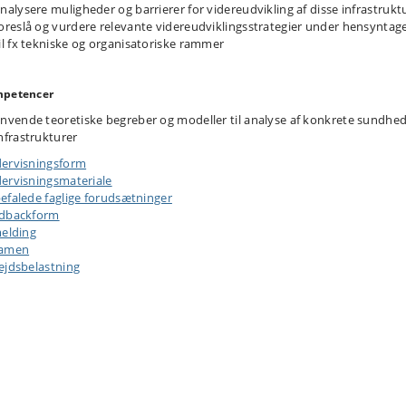
nalysere muligheder og barrierer for videreudvikling af disse infrastrukt
oreslå og vurdere relevante videreudviklingsstrategier under hensyntag
il fx tekniske og organisatoriske rammer
petencer
nvende teoretiske begreber og modeller til analyse af konkrete sundhed
nfrastrukturer
ervisningsform
ervisningsmateriale
efalede faglige forudsætninger
dbackform
melding
samen
ejdsbelastning