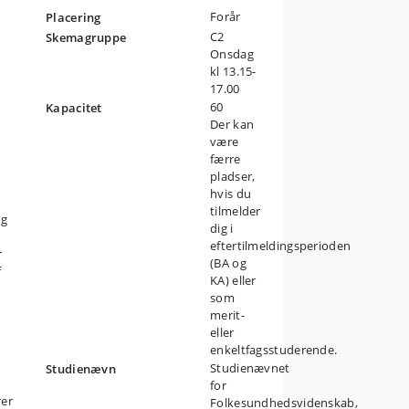
Forår
Placering
C2
Skemagruppe
Onsdag
kl 13.15-
17.00
60
Kapacitet
Der kan
være
færre
pladser,
hvis du
tilmelder
og
dig i
eftertilmeldingsperioden
r
(BA og
f
KA) eller
som
merit-
eller
enkeltfagsstuderende.
Studienævnet
Studienævn
for
rer
Folkesundhedsvidenskab,