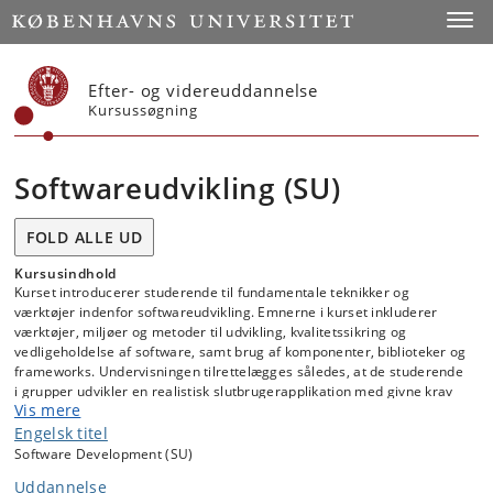
Start
Toggl
Efter- og videreuddannelse
Kursussøgning
Softwareudvikling (SU)
FOLD ALLE UD
Kursusindhold
Kurset introducerer studerende til fundamentale teknikker og
værktøjer indenfor softwareudvikling. Emnerne i kurset inkluderer
værktøjer, miljøer og metoder til udvikling, kvalitetssikring og
vedligeholdelse af software, samt brug af komponenter, biblioteker og
frameworks. Undervisningen tilrettelægges således, at de studerende
i grupper udvikler en realistisk slutbrugerapplikation med givne krav
Vis mere
under anvendelse af teknikker og værktøjer fra kurset.
Engelsk titel
Software Development (SU)
Uddannelse