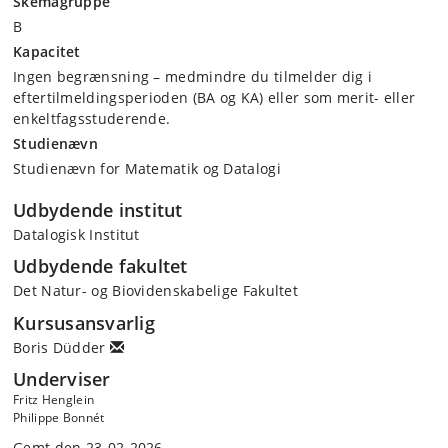
Skemagruppe
B
Kapacitet
Ingen begrænsning – medmindre du tilmelder dig i
eftertilmeldingsperioden (BA og KA) eller som merit- eller
enkeltfagsstuderende.
Studienævn
Studienævn for Matematik og Datalogi
Udbydende institut
Datalogisk Institut
Udbydende fakultet
Det Natur- og Biovidenskabelige Fakultet
Kursusansvarlig
Boris Düdder
Underviser
Fritz Henglein
Philippe Bonnét
Gemt den 23-02-2026