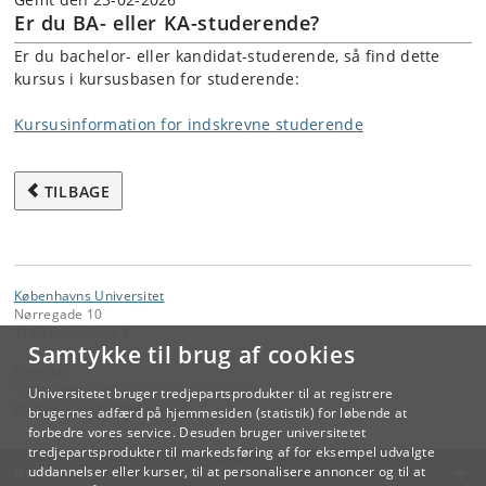
Er du BA- eller KA-studerende?
Er du bachelor- eller kandidat-studerende, så find dette
kursus i kursusbasen for studerende:
Kursusinformation for indskrevne studerende
TILBAGE
Københavns Universitet
Nørregade 10
1165 København K
Samtykke til brug af cookies
Kontakt:
Videreuddannelse og Livslang Læring
Universitetet bruger tredjepartsprodukter til at registrere
lifelonglearning
@
adm
.
ku
.
dk
brugernes adfærd på hjemmesiden (statistik) for løbende at
forbedre vores service. Desuden bruger universitetet
tredjepartsprodukter til markedsføring af for eksempel udvalgte
KØBENHAVNS UNIVERSITET
uddannelser eller kurser, til at personalisere annoncer og til at