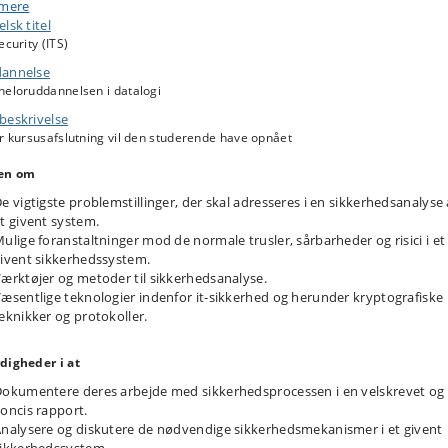
 mere
oducerer bl.a. sikkerhedsanalyse, analyse af trusselsaktør, usikker software,
lsk titel
barheder i web-applikationer, netværksangreb og -forsvar, adgangskontrol o
ecurity (ITS)
rativsystemsikkerhed, kryptografi, ondsindet programmel, social engineerin
eb, privatlivsbekymringer samt juridiske og ledelsesmæssige aspekter ved it
annelse
erhed. Kursusprojekter vil fokusere på sikkerhedsanalyse, at bygge sikker ko
heloruddannelsen i datalogi
analysere angreb.
beskrivelse
r kursusafslutning vil den studerende have opnået
en om
e vigtigste problemstillinger, der skal adresseres i en sikkerhedsanalyse 
t givent system.
ulige foranstaltninger mod de normale trusler, sårbarheder og risici i et
ivent sikkerhedssystem.
ærktøjer og metoder til sikkerhedsanalyse.
æsentlige teknologier indenfor it-sikkerhed og herunder kryptografiske
eknikker og protokoller.
digheder i at
okumentere deres arbejde med sikkerhedsprocessen i en velskrevet og
oncis rapport.
nalysere og diskutere de nødvendige sikkerhedsmekanismer i et givent
ikkerhedssystem.