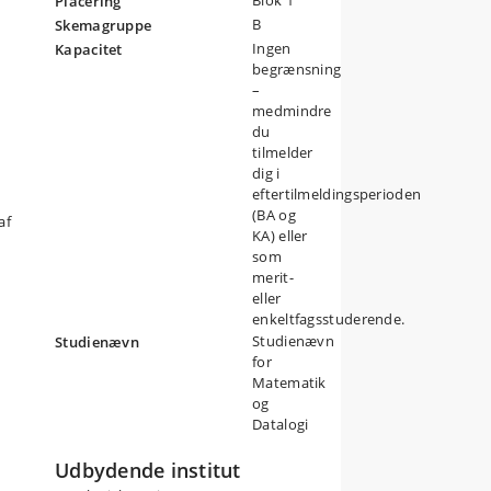
Blok 1
Placering
B
Skemagruppe
g
Ingen
Kapacitet
g
begrænsning
-
–
de
medmindre
du
tilmelder
dig i
eftertilmeldingsperioden
(BA og
af
KA) eller
som
merit-
eller
enkeltfagsstuderende.
Studienævn
Studienævn
for
Matematik
og
Datalogi
Udbydende institut