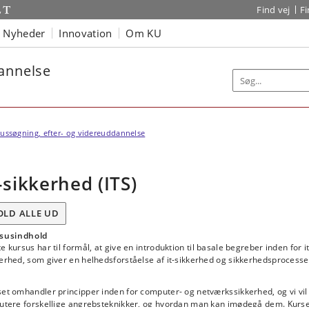
Find vej
F
Nyheder
Innovation
Om KU
dannelse
ussøgning, efter- og videreuddannelse
t-sikkerhed (ITS)
OLD ALLE UD
susindhold
e kursus har til formål, at give en introduktion til basale begreber inden for it
erhed, som giver en helhedsforståelse af it-sikkerhed og sikkerhedsprocesse
et omhandler principper inden for computer- og netværkssikkerhed, og vi vil
kutere forskellige angrebsteknikker, og hvordan man kan imødegå dem. Kurs