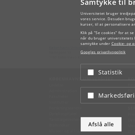
Samtykke til b
Universitetet bruger tredjep
vores service. Desuden bruge
kurser, til at personalisere 
Klik på "Se cookies" for at s
når du bruger universitetets 
samtykke under
Cookie- og pr
Københavns Universitet
Googles privatlivspolitik
Nørregade 10
1165 København K
Statistik
Acceptér eller afslå
KØBENHAVNS UNIVERSITET
KO
Ledelse
Fin
Administration
Fin
Markedsfør
Acceptér eller afslå
Fakulteter
Kon
Institutter
Forskningscentre
SE
Dyrehospitaler
Pre
Tandlægeskolen
Des
Afslå alle
Biblioteker
Mer
Museer og attraktioner
IT-