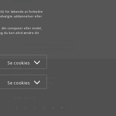
studerende
ik) for løbende at forbedre
udvalgte uddannelser eller
å din computer eller mobil,
og du kan altid ændre dit
Kontakt:
Videreuddannelse og Livslang Læring
lifelonglearning
@
adm
.
ku
.
dk
Se cookies
WEB
Om websitet
Cookies og privatlivspolitik
Se cookies
Tilgængelighedserklæring
Informationssikkerhed
MØD KU PÅ