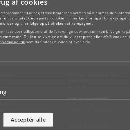
rug af cookies
artsprodukter til at registrere brugernes adfærd på hjemmesiden (statist
r universitetet tredjepartsprodukter til markedsføring af for eksempel 
TILBAGE
annoncer og til at følge op på effekten af kampagner.
e en liste over udbyderne af de forskellige cookies, som kan blive gemt p
hjemmeside. Du kan selv vælge om du vil acceptere eller afslå cookies, 
ivatlivspolitik
som du finder i bunden af hver side.
NTAKT
FOR STUDERENDE OG
ANSATTE
d vej
KUnet
d en medarbejder
ing
takt KU
JOB OG KARRIERE
RVICES
Ledige stillinger
Jobbank for studerende
sseservice
Alumne
ignguide
Acceptér alle
chandise
NØDSITUATIONER
support