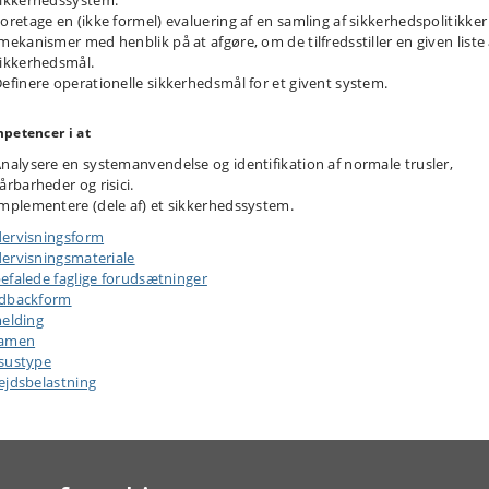
oretage en (ikke formel) evaluering af en samling af sikkerhedspolitikker
mekanismer med henblik på at afgøre, om de tilfredsstiller en given liste 
ikkerhedsmål.
efinere operationelle sikkerhedsmål for et givent system.
petencer i at
nalysere en systemanvendelse og identifikation af normale trusler,
årbarheder og risici.
mplementere (dele af) et sikkerhedssystem.
ervisningsform
ervisningsmateriale
efalede faglige forudsætninger
dbackform
melding
samen
sustype
ejdsbelastning