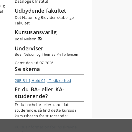
Datalogisk Institut
 og
Udbydende fakultet
af
Det Natur- og Biovidenskabelige
Fakultet
Kursusansvarlig
Boel Nelson
Underviser
Boel Nelson og Thomas Philip Jensen
Gemt den 16-07-2026
Se skema
26E-B1-1;Hold 01;;IT- sikkerhed
Er du BA- eller KA-
studerende?
Er du bachelor- eller kandidat-
studerende, så find dette kursus i
kursusbasen for studerende:
Kursusinformation for indskrevne