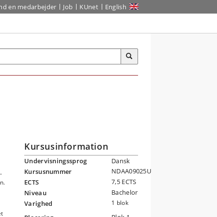
ind en medarbejder
Job
KUnet
English
Kursusinformation
Undervisningssprog
Dansk
NDAA09025U
Kursusnummer
-
7,5 ECTS
ECTS
n.
Bachelor
Niveau
1 blok
Varighed
et