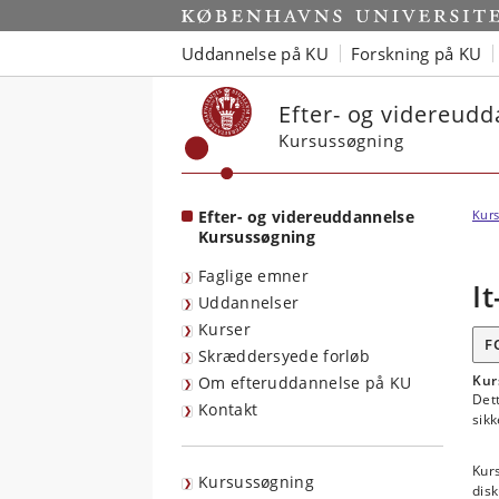
Start
Uddannelse på KU
Forskning på KU
Efter- og videreud
Kursussøgning
Efter- og videreuddannelse
Kurs
Kursussøgning
Faglige emner
I
Uddannelser
Kurser
F
Skræddersyede forløb
Kur
Om efteruddannelse på KU
Dett
Kontakt
sikk
Kurs
Kursussøgning
dis