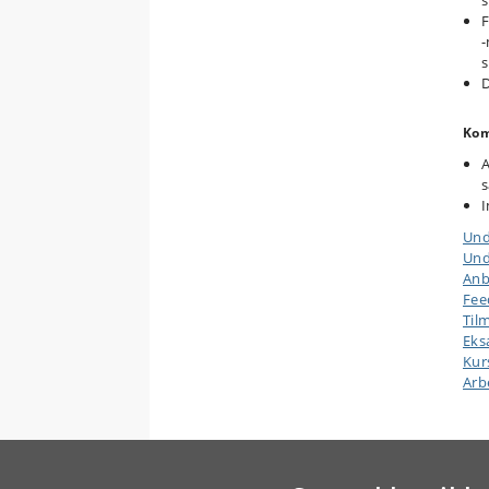
F
-
s
D
Kom
A
s
I
Und
Und
Anb
Fee
Til
Ek
Kur
Arb