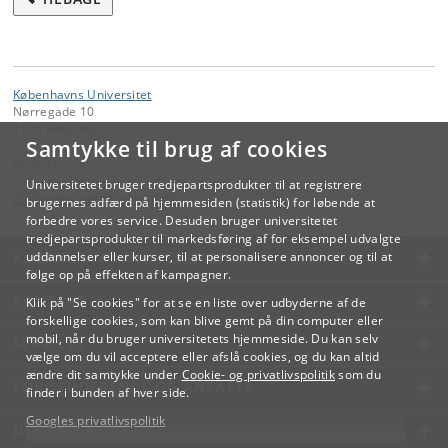
Københavns Universitet
Nørregade 10
1165 København K
Samtykke til brug af cookies
Kontakt:
Videreuddannelse og Livslang Læring
Universitetet bruger tredjepartsprodukter til at registrere
lifelonglearning
@
adm
.
ku
.
dk
brugernes adfærd på hjemmesiden (statistik) for løbende at
forbedre vores service. Desuden bruger universitetet
tredjepartsprodukter til markedsføring af for eksempel udvalgte
KØBENHAVNS UNIVERSITET
uddannelser eller kurser, til at personalisere annoncer og til at
følge op på effekten af kampagner.
KONTAKT
Klik på "Se cookies" for at se en liste over udbyderne af de
forskellige cookies, som kan blive gemt på din computer eller
mobil, når du bruger universitetets hjemmeside. Du kan selv
SERVICES
vælge om du vil acceptere eller afslå cookies, og du kan altid
ændre dit samtykke under
Cookie- og privatlivspolitik
som du
FOR STUDERENDE OG ANSATTE
finder i bunden af hver side.
Googles privatlivspolitik
JOB OG KARRIERE