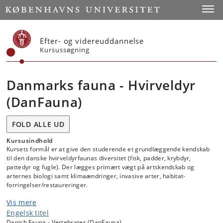
Start
Toggl
Efter- og videreuddannelse
Kursussøgning
Danmarks fauna - Hvirveldyr
(DanFauna)
FOLD ALLE UD
Kursusindhold
Kursets formål er at give den studerende et grundlæggende kendskab
til den danske hvirveldyrfaunas diversitet (fisk, padder, krybdyr,
pattedyr og fugle). Der lægges primært vægt på artskendskab og
arternes biologi samt klimaændringer, invasive arter, habitat-
forringelser/restaureringer.
Vis mere
På kurset får den studerende et indblik i den danske hvirveldyrfaunas
diversitet. Den studerende vil tilegne sig viden om den danske
Engelsk titel
dyreverdens forhistorie, et stort udvalg af danske hvirveldyrs biologi,
Danish Fauna - Vertebrates (DanFauna)