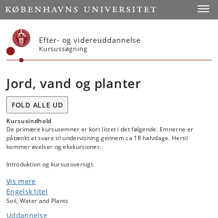
Start
Toggl
Efter- og videreuddannelse
Kursussøgning
Jord, vand og planter
FOLD ALLE UD
Kursusindhold
De primære kursusemner er kort listet i det følgende. Emnerne er
påtænkt at svare til undervisning gennem ca 18 halvdage. Hertil
kommer øvelser og ekskursioner.
Introduktion og kursusoversigt.
Vis mere
Det danske landskab, jordbund og klima:
- Landskaber og jordtyper, føristiden
Engelsk titel
- Landskaber og jordtyper, istiderne
Soil, Water and Plants
- Landskaber og jordtyper, efteristiden
Uddannelse
- Vejr og klima