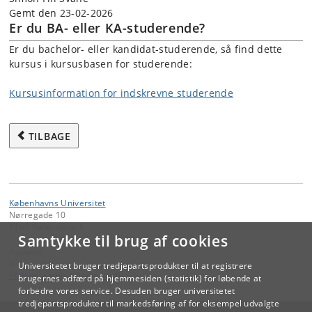
Gemt den 23-02-2026
Er du BA- eller KA-studerende?
Er du bachelor- eller kandidat-studerende, så find dette
kursus i kursusbasen for studerende:
Kursusinformation for indskrevne studerende
TILBAGE
Københavns Universitet
Nørregade 10
1165 København K
Samtykke til brug af cookies
Kontakt:
Videreuddannelse og Livslang Læring
Universitetet bruger tredjepartsprodukter til at registrere
lifelonglearning
@
adm
.
ku
.
dk
brugernes adfærd på hjemmesiden (statistik) for løbende at
forbedre vores service. Desuden bruger universitetet
tredjepartsprodukter til markedsføring af for eksempel udvalgte