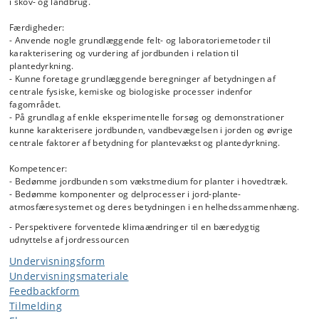
i skov- og landbrug.
Færdigheder:
- Anvende nogle grundlæggende felt- og laboratoriemetoder til
karakterisering og vurdering af jordbunden i relation til
plantedyrkning.
- Kunne foretage grundlæggende beregninger af betydningen af
centrale fysiske, kemiske og biologiske processer indenfor
fagområdet.
- På grundlag af enkle eksperimentelle forsøg og demonstrationer
kunne karakterisere jordbunden, vandbevægelsen i jorden og øvrige
centrale faktorer af betydning for plantevækst og plantedyrkning.
Kompetencer:
- Bedømme jordbunden som vækstmedium for planter i hovedtræk.
- Bedømme komponenter og delprocesser i jord-plante-
atmosfæresystemet og deres betydningen i en helhedssammenhæng.
- Perspektivere forventede klimaændringer til en bæredygtig
udnyttelse af jordressourcen
Undervisningsform
Undervisningsmateriale
Feedbackform
Tilmelding