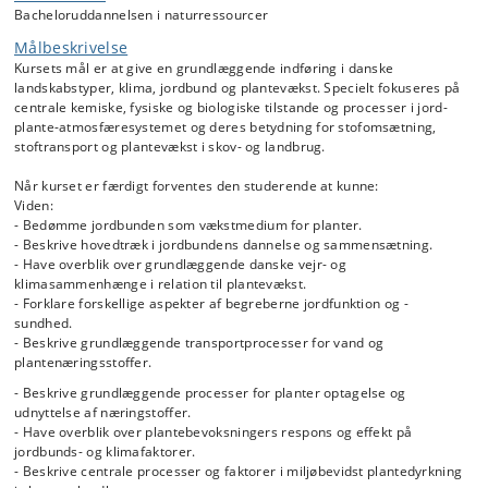
Bacheloruddannelsen i naturressourcer
Jordbundens sammensætning, processer, funktioner og sundhed i
Målbeskrivelse
forhold til plantevækst og naturressourcer:
Kursets mål er at give en grundlæggende indføring i danske
- Jordbundens primære partikler
landskabstyper, klima, jordbund og plantevækst. Specielt fokuseres på
- Jordbundens sekundære partikler
centrale kemiske, fysiske og biologiske tilstande og processer i jord-
- Jordbundens organiske fraktion og biologi
plante-atmosfæresystemet og deres betydning for stofomsætning,
- Jordluft og jordvarme
stoftransport og plantevækst i skov- og landbrug.
- Jordvand og planters vandoptagelse
- Vand- og stoftransport
Når kurset er færdigt forventes den studerende at kunne:
- Redoxprocesser
Viden:
- Ionbytningsprocesser
- Bedømme jordbunden som vækstmedium for planter.
- Adsorptionsprocesser
- Beskrive hovedtræk i jordbundens dannelse og sammensætning.
- Mikroklima og fordampning
- Have overblik over grundlæggende danske vejr- og
- Næringsstoftilgængelighed
klimasammenhænge i relation til plantevækst.
- Forklare forskellige aspekter af begreberne jordfunktion og -
Optagelse, translokation og remobilisering af næringsstoffer
sundhed.
- Beskrive grundlæggende transportprocesser for vand og
Næringsstoffers funktionelle egenskaber og plantevækst
plantenæringsstoffer.
Symbioser og Rhizofæreprocesser
- Beskrive grundlæggende processer for planter optagelse og
udnyttelse af næringstoffer.
Jordbundsklassificering og danske jord-vand-plante systemer
- Have overblik over plantebevoksningers respons og effekt på
jordbunds- og klimafaktorer.
- Beskrive centrale processer og faktorer i miljøbevidst plantedyrkning