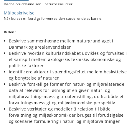
data, afvejning i forhold til interesser og (miljø-)økonomi, planlægning,
Bacheloruddannelsen i naturressourcer
kontrol af legalitet, konsekvensanalyse, afsøgning af alternativer,
Målbeskrivelse
opstilling af scenarier, formulering af opfølgningsforanstaltninger.
Når kurset er færdigt forventes den studerende at kunne:
Kurset består af udvalgte temaer, der gennem forelæsninger og
øvelser præsenterer problemstillinger og løsninger inden for natur- og
miljø, ud fra både et forvaltningsmæssigt og miljøøkonomisk
Viden:
perspektiv. Samtidig arbejdes med en relevant problemstilling i
Beskrive sammenhænge mellem naturgrundlaget i
tværfagligt projektarbejde. Hertil kommer journal clubs hvor udvalgte
Danmark og arealanvendelsen
videnskabelige artikler nærlæses og gennemgås.
Beskrive hvordan kulturlandskabet udvikles og forvaltes i
De enkelte temaer beskæftiger sig med samfundsmæssige
et samspil mellem økologiske, tekniske, økonomiske og
udfordringer. De kan variere fra år til år, men eksempler på temaer
politiske faktorer
kan være: Fremtidens landbrug, energi i fremtidens samfund,
Identificere aktører i spændingsfeltet mellem beskyttelse
naturbeskyttelse, klimaforandring, kystsikring m.m.
og benyttelse af naturen
Kurset behandler i stor udstrækning bæredygtighed inden for
Beskrive forskellige former for natur- og miljørelaterede
Verdensmål:
data af relevans for løsning af en given natur- og
7 Bæredygtig energi
miljøforvaltningsmæssig problemstilling, ud fra både et
12 Ansvarligt forbrug og produktion
forvaltningsmæssigt og miljøøkonomiske perspektiv.
13 Klimaindsats
Beskrive værktøjer og modeller (i relation til både
14 Livet i havet
forvaltning og miljøøkonomi) der bruges til forudsigelse
15 Livet på land
og scenarie-formulering i natur- og miljøforvaltningen