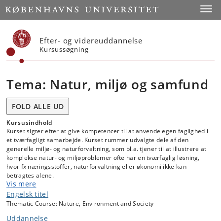
Start
Toggl
Efter- og videreuddannelse
Kursussøgning
Tema: Natur, miljø og samfund
FOLD ALLE UD
Kursusindhold
Kurset sigter efter at give kompetencer til at anvende egen faglighed i
et tværfagligt samarbejde. Kurset rummer udvalgte dele af den
generelle miljø- og naturforvaltning, som bl.a. tjener til at illustrere at
komplekse natur- og miljøproblemer ofte har en tværfaglig løsning,
hvor fx næringsstoffer, naturforvaltning eller økonomi ikke kan
betragtes alene.
Vis mere
Kursets giver deltagerne et overblik over den danske natur- og
Engelsk titel
miljøforvaltning og en erkendelse af den indbyrdes påvirkning imellem
Thematic Course: Nature, Environment and Society
natur, miljø og samfund. Med forvaltning forstås tilvejebringelse af
beslutningsgrundlag (konkret viden/data), tolkning og præsentation af
Uddannelse