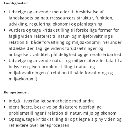
Færdigheder:
Digitalisering indgår i kurset ifm.:
Udvælge og anvende metoder til beskrivelse af
Datahåndtering ifm. indsamling og håndtering af
landskabets og naturressourcers struktur, funktion,
empirisk data (kvalitative data)
udvikling, regulering, økonomi og planlægning
Teknologisk forståelse ifm. digitale teknologier inden for
Vurdere og tage kritisk stilling til forskellige former for
de underviste temaer
faglig viden relateret til natur- og miljøforvaltning (i
Digital informationsindsamling ifm. litteratursøgning
relation til både forvaltning og miljøøkonomi), herunder
afdække den faglige videns forudsætninger og
antagelser, validitet, pålidelighed og generalisérbarhed
Udvælge og anvende natur- og miljørelaterede data til at
belyse en given problemstilling i natur- og
miljøforvaltningen (i relation til både forvaltning og
miljøøkonomi)
Kompetencer:
Indgå i tværfagligt samarbejde med andre
Identificere, beskrive og diskutere tværfaglige
problemstillinger i relation til natur, miljø og økonomi
Opsøge, tage kritisk stilling til og tilegne sig ny viden og
reflektere over læreprocessen