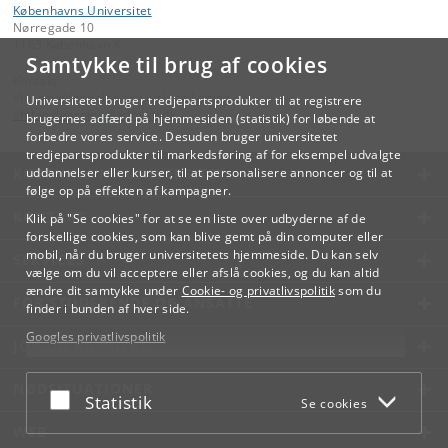
Københavns Universitet
Nørregade 10
1165 København K
Samtykke til brug af cookies
Kontakt:
Videreuddannelse og Livslang Læring
Universitetet bruger tredjepartsprodukter til at registrere
lifelonglearning
@
adm
.
ku
.
dk
brugernes adfærd på hjemmesiden (statistik) for løbende at
forbedre vores service. Desuden bruger universitetet
tredjepartsprodukter til markedsføring af for eksempel udvalgte
KØBENHAVNS UNIVERSITET
uddannelser eller kurser, til at personalisere annoncer og til at
følge op på effekten af kampagner.
KONTAKT
Klik på "Se cookies" for at se en liste over udbyderne af de
forskellige cookies, som kan blive gemt på din computer eller
mobil, når du bruger universitetets hjemmeside. Du kan selv
SERVICES
vælge om du vil acceptere eller afslå cookies, og du kan altid
ændre dit samtykke under
Cookie- og privatlivspolitik
som du
FOR STUDERENDE OG ANSATTE
finder i bunden af hver side.
Googles privatlivspolitik
JOB OG KARRIERE
NØDSITUATIONER
Acceptér eller afslå
Statistik
Se cookies
WEB