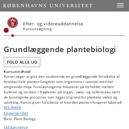
Start
Toggl
Efter- og videreuddannelse
Kursussøgning
Grundlæggende plantebiologi
FOLD ALLE UD
Kursusindhold
Kurset søger at give den studerende en grundlæggende forståelse af
hvordan hele planten fungerer som organisme i samspil med det
omgivende miljø. Forelæsningerne fokuserer på forholdet mellem
funktion og struktur i frøplanter på organ-, vævs- og celleniveau samt
de fysiologiske processer som ligger til grund for plantens vækst og
udvikling. Kurset giver forståelse af hvordan planten fungerer både på
Vis mere
det molekylære plan og på helplanteniveau.
Engelsk titel
Kurset omfatter bl.a. følgende centrale emner: Planteorganers
Basic Plant Biology
funktion. Celle- og vævstyper. Udvikling og struktur af den primære
rod, stængel og blad. Sekundær vækst i rod og stængel.
Uddannelse