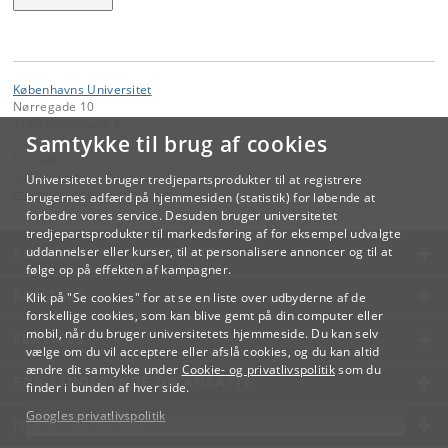
Københavns Universitet
Nørregade 10
1165 København K
Samtykke til brug af cookies
Kontakt:
Videreuddannelse og Livslang Læring
Universitetet bruger tredjepartsprodukter til at registrere
lifelonglearning
@
adm
.
ku
.
dk
brugernes adfærd på hjemmesiden (statistik) for løbende at
forbedre vores service. Desuden bruger universitetet
tredjepartsprodukter til markedsføring af for eksempel udvalgte
KØBENHAVNS UNIVERSITET
uddannelser eller kurser, til at personalisere annoncer og til at
følge op på effekten af kampagner.
KONTAKT
Klik på "Se cookies" for at se en liste over udbyderne af de
forskellige cookies, som kan blive gemt på din computer eller
mobil, når du bruger universitetets hjemmeside. Du kan selv
SERVICES
vælge om du vil acceptere eller afslå cookies, og du kan altid
ændre dit samtykke under
Cookie- og privatlivspolitik
som du
FOR STUDERENDE OG ANSATTE
finder i bunden af hver side.
Googles privatlivspolitik
JOB OG KARRIERE