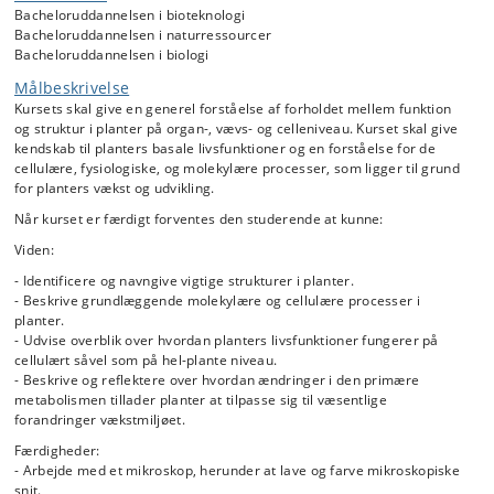
Optagelsesveje og transportmekanismer for vand og opløste
Bacheloruddannelsen i bioteknologi
uorganiske og organiske stoffer. De biokemiske processer som indgår
Bacheloruddannelsen i naturressourcer
i fotosyntesen, metabolismen af kulhydrater, Respiration, dannelse af
Bacheloruddannelsen i biologi
lipider og assimilering af kvælstof. Cellevæggenes struktur og
Målbeskrivelse
funktion. Blomstens anatomi, befrugtningen og struktur af frugt og
frø.
Kursets skal give en generel forståelse af forholdet mellem funktion
og struktur i planter på organ-, vævs- og celleniveau. Kurset skal give
kendskab til planters basale livsfunktioner og en forståelse for de
cellulære, fysiologiske, og molekylære processer, som ligger til grund
for planters vækst og udvikling.
Når kurset er færdigt forventes den studerende at kunne:
Viden:
- Identificere og navngive vigtige strukturer i planter.
- Beskrive grundlæggende molekylære og cellulære processer i
planter.
- Udvise overblik over hvordan planters livsfunktioner fungerer på
cellulært såvel som på hel-plante niveau.
- Beskrive og reflektere over hvordan ændringer i den primære
metabolismen tillader planter at tilpasse sig til væsentlige
forandringer vækstmiljøet.
Færdigheder:
- Arbejde med et mikroskop, herunder at lave og farve mikroskopiske
snit.