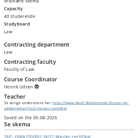
ordinære skema
Capacity
40 studerende
Studyboard
Law
Contracting department
Law
Contracting faculty
Faculty of Law
Course Coordinator
Henrik Udsen
Teacher
Se øvrige undervisere her:
https:/​/​www.djoef.dk/​aktiviteter/​kurser-og-
uddannelser/​nis2-master-certifikat
Saved on the 05-08-2026
Se skema
26E-;JSMA25000U;;NIS2 Master-certifikat