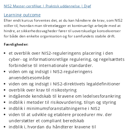
NIS2 Master-certifikat | Praktisk uddannelse | Djøf
Learning outcome
Efter endt kursus forventes det, at du kan håndtere de krav, som NIS2
stiller til, hvordan man tilrettelægger et kontinuerligt arbejde med at
hindre, at sikkerhedssvagheder fører til uoverskuelige konsekvenser
for både den enkelte organisation og for samfundets stabile drift.
Færdigheder:
et overblik over NIS2-reguleringens placering i den
cyber- og informationsretlige regulering, og regelsættets
forbindelse til internationale standarder.
viden om og indsigt i NIS2-reguleringens
anvendelsesområde
viden om og indsigt i NIS2-direktivets legaldefinitioner
overblik over krav til risikostyring
indgående kendskab til kravene om ledelsesforankring
indblik i metoder til risikovurdering, tilsyn og styring
indblik i minimumsforanstaltningerne i NIS2
viden til at udvikle og etablere procedurer mv. der
understøtter et compliant beredskab
indblik i, hvordan du håndterer kravene til