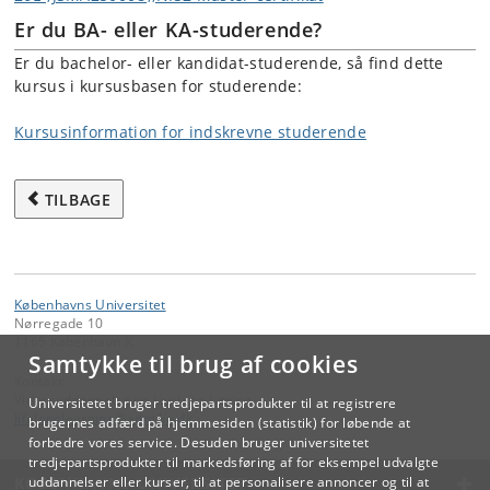
Er du BA- eller KA-studerende?
Er du bachelor- eller kandidat-studerende, så find dette
kursus i kursusbasen for studerende:
Kursusinformation for indskrevne studerende
TILBAGE
Københavns Universitet
Nørregade 10
1165 København K
Samtykke til brug af cookies
Kontakt:
Videreuddannelse og Livslang Læring
Universitetet bruger tredjepartsprodukter til at registrere
lifelonglearning
@
adm
.
ku
.
dk
brugernes adfærd på hjemmesiden (statistik) for løbende at
forbedre vores service. Desuden bruger universitetet
tredjepartsprodukter til markedsføring af for eksempel udvalgte
KØBENHAVNS UNIVERSITET
uddannelser eller kurser, til at personalisere annoncer og til at