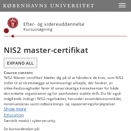
Start
Toggl
Efter- og videreuddannelse
Kursussøgning
NIS2 master-certifikat
EXPAND ALL
Course content
’NIS2 Master-certifikat’ klæder dig på til at håndtere de krav, som NIS2
stiller til at tilrettelægge et kontinuerligt arbejde, der hindrer, at
sikkerhedssvagheder fører til uoverskuelige konsekvenser for både
den enkelte organisation og for samfundets stabile drift. Du får også
indgående indsigt i NIS2-regelsættet, herunder anvendelsesområdet,
minimumskrav samt indberetnings- og rapporteringsforpligtelser.
Show more
Du får en kompetencegivende uddannelse på masterniveau og et
Education
eksamensbevis fra Københavns Universitets juridiske fakultet med
Særskilt modul i cybersecurity.
gyldighed i hele Europa.
Se kursusdetaljer på: