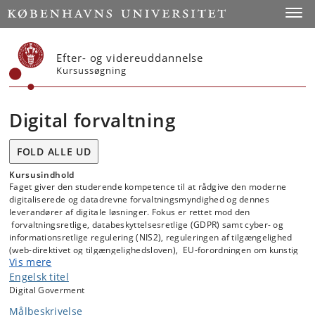
Start
Toggl
Efter- og videreuddannelse
Kursussøgning
Digital forvaltning
FOLD ALLE UD
Kursusindhold
Faget giver den studerende kompetence til at rådgive den moderne
digitaliserede og datadrevne forvaltningsmyndighed og dennes
leverandører af digitale løsninger. Fokus er rettet mod den
forvaltningsretlige, databeskyttelsesretlige (GDPR) samt cyber- og
informationsretlige regulering (NIS2), reguleringen af tilgængelighed
(web-direktivet og tilgængelighedsloven), EU-forordningen om kunstig
Vis mere
intelligens (AI Act) og de dataetiske principper og metoder
Engelsk titel
Digital Goverment
Kurset omfatter følgende temaer:
Målbeskrivelse