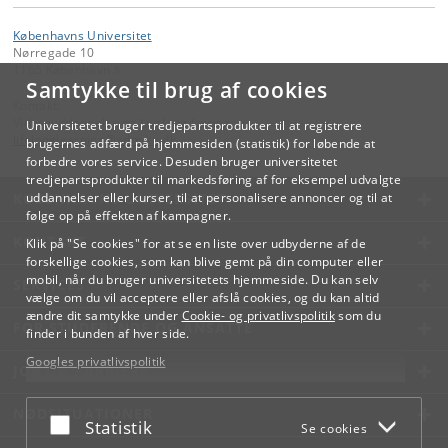
Københavns Universitet
Nørregade 10
1165 København K
Samtykke til brug af cookies
Kontakt:
Videreuddannelse og Livslang Læring
Universitetet bruger tredjepartsprodukter til at registrere
lifelonglearning
@
adm
.
ku
.
dk
brugernes adfærd på hjemmesiden (statistik) for løbende at
forbedre vores service. Desuden bruger universitetet
tredjepartsprodukter til markedsføring af for eksempel udvalgte
KØBENHAVNS UNIVERSITET
uddannelser eller kurser, til at personalisere annoncer og til at
følge op på effekten af kampagner.
KONTAKT
Klik på "Se cookies" for at se en liste over udbyderne af de
forskellige cookies, som kan blive gemt på din computer eller
mobil, når du bruger universitetets hjemmeside. Du kan selv
SERVICES
vælge om du vil acceptere eller afslå cookies, og du kan altid
ændre dit samtykke under
Cookie- og privatlivspolitik
som du
FOR STUDERENDE OG ANSATTE
finder i bunden af hver side.
Googles privatlivspolitik
JOB OG KARRIERE
NØDSITUATIONER
Acceptér eller afslå
Statistik
Se cookies