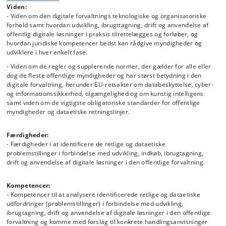
Juristers rolle under udvikling, ibrugtagning og drift af
Viden:
- Viden om den digitale forvaltnings teknologiske og organisatoriske
digitale løsninger
forhold samt hvordan udvikling, ibrugttagning, drift og anvendelse af
Den digitale forvaltnings infrastruktur og anvendte
offentlig digitale løsninger i praksis tilrettelægges og forløber, og
teknologier
hvordan juridiske kompetencer bedst kan rådgive myndigheder og
Overblik over den digitale forvaltnings nationale og EU-
udviklere i hver enkelt fase.
retlige regelsæt samt supplerende normer, herunder de
- Viden om de regler og supplerende normer, der gælder for alle eller
dataetiske normer og obligatoriske standarder såsom
dog de fleste offentlige myndigheder og har størst betydning i den
NSIS
digitale forvaltning, herunder EU-retsakter om databeskyttelse, cyber-
Retlige og dataetiske krav ved opstart af udvikling af
og informationssikkerhed, tilgængelighed og om kunstig intelligens
digitale løsninger
samt viden om de vigtigste obligatoriske standarder for offentlige
Retlige og dataetiske krav til tilrettelæggelse og
myndigheder og dataetiske retningslinjer.
gennemførelse af udvikling af offentlig digitale løsninger
(udviklingsprocesuelle krav)
Færdigheder:
Retlige og dataetiske krav ved ibrugtagning af offentlige
- Færdigheder i at identificere de retlige og dataetiske
problemstillinger i forbindelse med udvikling, indkøb, ibrugtagning,
digitale løsninger, herunder dokumentation af test,
drift og anvendelse af digitale løsninger i den offentlige forvaltning.
uddannelse af personale mv.
Retlige og dataetiske krav til design af offentlige digitale
Kompetencer:
løsninger og deres anvendelse
- Kompetencer til at analysere identificerede retlige og dataetiske
Forberedelse af transformation af lovgivning til
udfordringer (problemstillinger) i forbindelse med udvikling,
programkode samt retlige krav til
ibrugtagning, drift og anvendelse af digitale løsninger i den offentlige
beslutningsstøttesystemer baseret på machine learning
forvaltning og komme med forslag til konkrete handlingsanvisninger