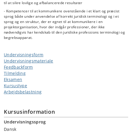
eller andre former for kunstig intelligens (automatisering
til at sikre lovlige og afbalancerede resultater
og beslutningsstøtte)
- Kompetencer til at kommunikere ovenstående i et klart og præcist
sprog både under anvendelse af korrekt juridisk terminologi og i et
sprog og en struktur, der er egnet til at kommunikere i en
Krav til overvågning og tilsyn under drift og anvendelse af offentlige
projektorganisation, hvor der indgår professioner, der ikke
digitale løsninger, herunder ved mindre ændringer (opdateringer) af
nødvendigvis har kendskab til den juridiske professions terminologi og
løsningerne.
begrebsapparat.
Undervisningsform
Undervisningsmateriale
Feedbackform
Tilmelding
Eksamen
Kursustype
Arbejdsbelastning
Kursusinformation
Undervisningssprog
Dansk