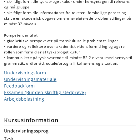
• skriftligt formidle tysksproget kultur under hensyntagen til relevans
og målgruppe
• skriftligt formidle informationer fra tekster i forskellige genrer og
skrive en akademisk opgave om emnerelaterede problemstillinger på
mindst B2-niveau.
Kompetencer til at
• give kritiske perspektiver på transkulturelle problemstillinger
• vurdere og reflektere over akademisk vidensformidling og agere i
rollen som formidler af tysksproget kultur
• kommunikere på tysk svarende til mindst B2.2-niveau med hensyn til
grammatik, ordforråd, udtale/ortografi, kohærens og situation.
Undervisningsform
Undervisningsmateriale
Feedbackform
Eksamen (Bunden skriftlig stedprøve)
Arbejdsbelastning
Kursusinformation
Undervisningssprog
Tysk