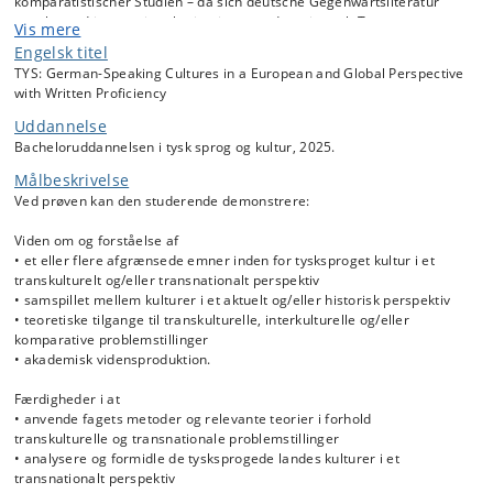
komparatistischer Studien – da sich deutsche Gegenwartsliteratur
zunehmend international orientiert, werden wir auch Texte aus
Vis mere
anderen Sprachen (in deutscher Übersetzung) lesen, wo dies relevant
Engelsk titel
erscheint.
TYS: German-Speaking Cultures in a European and Global Perspective
with Written Proficiency
Uddannelse
Bacheloruddannelsen i tysk sprog og kultur, 2025.
Målbeskrivelse
Ved prøven kan den studerende demonstrere:
Viden om og forståelse af
• et eller flere afgrænsede emner inden for tysksproget kultur i et
transkulturelt og/eller transnationalt perspektiv
• samspillet mellem kulturer i et aktuelt og/eller historisk perspektiv
• teoretiske tilgange til transkulturelle, interkulturelle og/eller
komparative problemstillinger
• akademisk vidensproduktion.
Færdigheder i at
• anvende fagets metoder og relevante teorier i forhold
transkulturelle og transnationale problemstillinger
• analysere og formidle de tysksprogede landes kulturer i et
transnationalt perspektiv