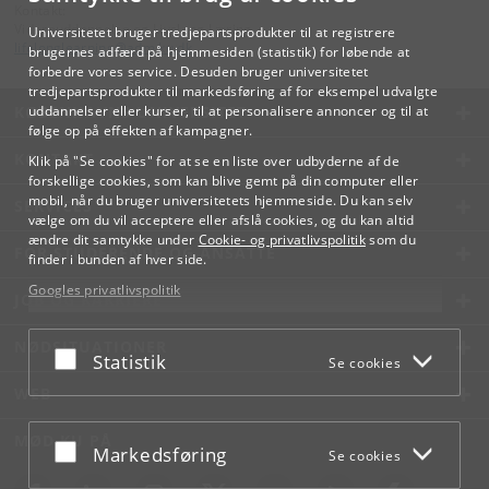
Kontakt:
Videreuddannelse og Livslang Læring
Universitetet bruger tredjepartsprodukter til at registrere
lifelonglearning
@
adm
.
ku
.
dk
brugernes adfærd på hjemmesiden (statistik) for løbende at
forbedre vores service. Desuden bruger universitetet
tredjepartsprodukter til markedsføring af for eksempel udvalgte
KØBENHAVNS UNIVERSITET
uddannelser eller kurser, til at personalisere annoncer og til at
følge op på effekten af kampagner.
KONTAKT
Klik på "Se cookies" for at se en liste over udbyderne af de
forskellige cookies, som kan blive gemt på din computer eller
mobil, når du bruger universitetets hjemmeside. Du kan selv
SERVICES
vælge om du vil acceptere eller afslå cookies, og du kan altid
ændre dit samtykke under
Cookie- og privatlivspolitik
som du
FOR STUDERENDE OG ANSATTE
finder i bunden af hver side.
Googles privatlivspolitik
JOB OG KARRIERE
NØDSITUATIONER
Acceptér eller afslå
Statistik
Se cookies
WEB
MØD KU PÅ
Acceptér eller afslå
Markedsføring
Se cookies