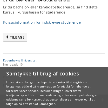
Er du bachelor- eller kandidat-studerende, så find dette
kursus i kursusbasen for studerende:
Kursusinformation for indskrevne studerende
TILBAGE
Københavns Universitet
Nørregade 10
1165 København K
Samtykke til brug af cookies
Kontakt:
Videreuddannelse og Livslang Læring
Universitetet bruger tredjepartsprodukter til at registrere
lifelonglearning
@
adm
.
ku
.
dk
brugernes adfærd på hjemmesiden (statistik) for løbende at
forbedre vores service. Desuden bruger universitetet
tredjepartsprodukter til markedsføring af for eksempel udvalgte
KØBENHAVNS UNIVERSITET
uddannelser eller kurser, til at personalisere annoncer og til at
følge op på effekten af kampagner.