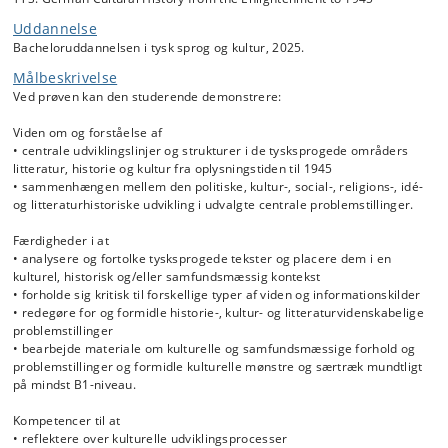
nazisternes ’civilisationsbrud’. Denne periode skal dels præsenteres
Uddannelse
fra et historievidenskabeligt perspektiv, dels ud fra litterære tekster
Bacheloruddannelsen i tysk sprog og kultur, 2025.
fra forskellige perioder inden for hovedperioden, idet litteraturen
betragtes som et refleksionsmedium, der ikke så meget afspejler,
Målbeskrivelse
men i fortættet form reflekterer en række af de problemstillinger, som
Ved prøven kan den studerende demonstrere:
de historiske processer medfører. Gennem kurset uddybes således
også den metodiske forståelse af, hvad hhv. historie- og
Viden om og forståelse af
litteraturfaglige tilgange kan bidrage med til at belyse
• centrale udviklingslinjer og strukturer i de tysksprogede områders
sammenhængen mellem den politiske, kultur-, social-, religions-, idé-
litteratur, historie og kultur fra oplysningstiden til 1945
og litteraturhistoriske udvikling i udvalgte centrale problemstillinger i
• sammenhængen mellem den politiske, kultur-, social-, religions-, idé-
den tyske kulturhistorie. I kurset vil vi også ind imellem tematisere,
og litteraturhistoriske udvikling i udvalgte centrale problemstillinger.
hvordan udviklingslinjerne i tysk kulturhistorie forholder sig til resten
af den vestlige verden – med henvisning til det samtidige, fælles
Færdigheder i at
’Engerom-fag’, som vil føre nogle af perspektiverne (fx vedrørende
• analysere og fortolke tysksprogede tekster og placere dem i en
nationsdannelse, forholdet mellem stat og individ og forholdet til ’de
kulturel, historisk og/eller samfundsmæssig kontekst
andre’) ud i et europæisk og globalt perspektiv.
• forholde sig kritisk til forskellige typer af viden og informationskilder
• redegøre for og formidle historie-, kultur- og litteraturvidenskabelige
problemstillinger
• bearbejde materiale om kulturelle og samfundsmæssige forhold og
problemstillinger og formidle kulturelle mønstre og særtræk mundtligt
på mindst B1-niveau.
Kompetencer til at
• reflektere over kulturelle udviklingsprocesser