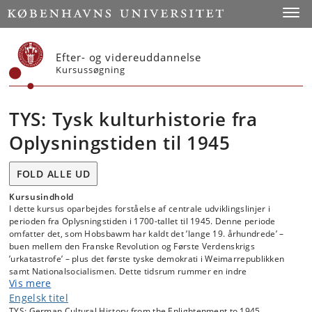
Start
Toggl
Efter- og videreuddannelse
Kursussøgning
TYS: Tysk kulturhistorie fra
Oplysningstiden til 1945
FOLD ALLE UD
Kursusindhold
I dette kursus oparbejdes forståelse af centrale udviklingslinjer i
perioden fra Oplysningstiden i 1700-tallet til 1945. Denne periode
omfatter det, som Hobsbawm har kaldt det ’lange 19. århundrede’ –
buen mellem den Franske Revolution og Første Verdenskrigs
’urkatastrofe’ – plus det første tyske demokrati i Weimarrepublikken
samt Nationalsocialismen. Dette tidsrum rummer en indre
Vis mere
sammenhæng, som bl.a. har at gøre med nogle af de
problemstillinger, der allerede er blevet berørt i intro-kurset på 1.
Engelsk titel
semester, nemlig nationsdannelse og demokratisering, men også
TYS: German Cultural History from the Enlightenment to 1945