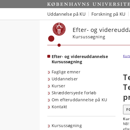
Start
Uddannelse på KU
Forskning på KU
Efter- og videreud
Kursussøgning
Efter- og videreuddannelse
Kurs
Kursussøgning
Faglige emner
T
Uddannelser
T
Kurser
Skræddersyede forløb
p
Om efteruddannelse på KU
Kontakt
F
Kur
NB! 
Kursussøgning
efte