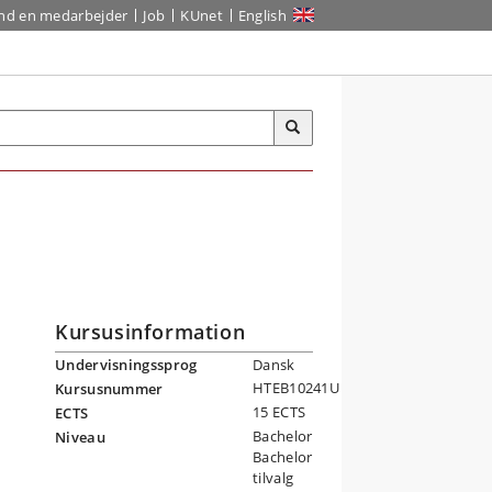
ind en medarbejder
Job
KUnet
English
Kursusinformation
Undervisningssprog
Dansk
HTEB10241U
Kursusnummer
15 ECTS
ECTS
Bachelor
Niveau
Bachelor
tilvalg