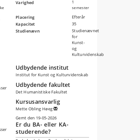
1
Varighed
kke
semester
Efterår
Placering
s
35
Kapacitet
Studienævnet
Studienævn
e
for
en
Kunst-
og
Kulturvidenskab
Udbydende institut
Institut for Kunst og Kulturvidenskab
Udbydende fakultet
sser
Det Humanistiske Fakultet
Kursusansvarlig
Mette Obling Høeg
Gemt den 19-05-2026
Er du BA- eller KA-
sser
studerende?