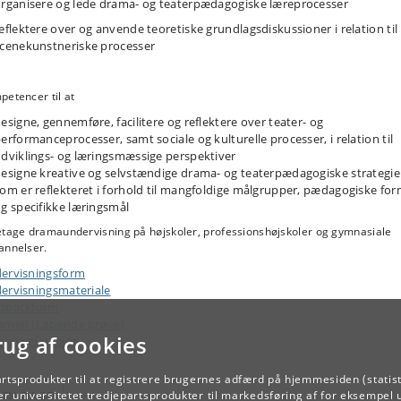
rganisere og lede drama- og teaterpædagogiske læreprocesser
eflektere over og anvende teoretiske grundlagsdiskussioner i relation til
cenekunstneriske processer
ompetencer til at
esigne, gennemføre, facilitere og reflektere over teater- og
erformanceprocesser, samt sociale og kulturelle processer, i relation til
udviklings- og læringsmæssige perspektiver
esigne kreative og selvstændige drama- og teaterpædagogiske strategie
om er reflekteret i forhold til mangfoldige målgrupper, pædagogiske for
og specifikke læringsmål
etage dramaundervisning på højskoler, professionshøjskoler og gymnasiale
annelser.
ervisningsform
ervisningsmateriale
dbackform
amen (Løbende prøve)
rug af cookies
ejdsbelastning
artsprodukter til at registrere brugernes adfærd på hjemmesiden (statist
r universitetet tredjepartsprodukter til markedsføring af for eksempel 
TILBAGE