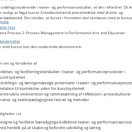
sidefagsstuderende i teater- og performancestudier, vil det i efteråret ’26 i
 muligt at følge kurset
Scenekunstnerisk procesledelse med drama- og
terpædagogik.
Det skyldes, at kurset i fremtiden skal samlæses med et kursu
 mere
en nye Ba-ordning, som først vil blive udbudt fra efteråret ’27.
lsk titel
teråret ’26 vil sidefagsstuderende i teater- og performancestudier derfor vær
atre Process 2: Process Management in Performative Arts and Education
aget til at arbejde meget selvstændigt i relation til at kunne aflægge eksam
beskrivelse
enekunstnerisk procesledelse med drama- og teaterpædagogik
. Som
er endt kursus kan den studerende demonstrere:
efagsstuderende vil man kun blive tilbudt et meget begrænset workshop- og
edningsforløb, som skal bidrage til at gøre det muligt at aflægge denne
amen.
n om og forståelse af
el af dette selvstændige arbejde vil bl.a. indebære, at man skal designe og
røve et drama- eller teaterpædagogisk undervisningsforløb med en gruppe
edelses- og faciliteringsredskaber i teater- og performanceprocesser i
agere, og man skal forvente, at man selv skal påtage sig opgaven med at
kunstsystemet
e en deltagergruppe til dette forløb (som kan afvikles i instituttets Balletsal i
dviklings- og læringsmæssige potentialer i teater- og performanceproce
 21.).
 relation til kontekster uden for kunstsystemet
onstruktiv intervention og rammesætning af refleksion i proceskulturer
akt evt. Studievejledningen for mere information om dette.
rama- og teaterpædagogiske teorier og metoder
ærdigheder i at
esigne og facilitere bæredygtige kollektive teater- og performanceproce
ed henblik på at skabe og befordre udvikling og læring