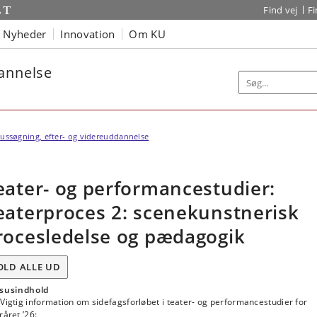
Find vej
F
Nyheder
Innovation
Om KU
dannelse
ussøgning, efter- og videreuddannelse
eater- og performancestudier:
eaterproces 2: scenekunstnerisk
rocesledelse og pædagogik
OLD ALLE UD
susindhold
Vigtig information om sidefagsforløbet i teater- og performancestudier for
råret ’26: