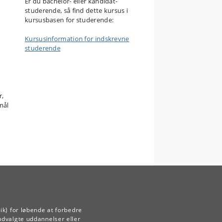
Er du bachelor- eller kandidat-
studerende, så find dette kursus i
kursusbasen for studerende:
Kursusinformation for indskrevne
studerende
r,
mål
ik) for løbende at forbedre
udvalgte uddannelser eller