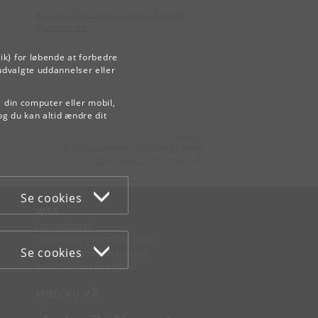
Kursusinformation for indskrevne
studerende
ik) for løbende at forbedre
udvalgte uddannelser eller
å din computer eller mobil,
og du kan altid ændre dit
Kontakt:
Videreuddannelse og Livslang Læring
lifelonglearning
@
adm
.
ku
.
dk
Se cookies
WEB
Om websitet
Cookies og privatlivspolitik
Se cookies
Tilgængelighedserklæring
Informationssikkerhed
MØD KU PÅ