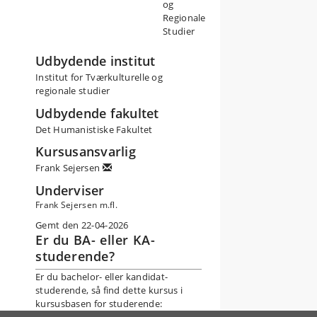
og
Regionale
Studier
Udbydende institut
Institut for Tværkulturelle og
og
regionale studier
at
Udbydende fakultet
Det Humanistiske Fakultet
Kursusansvarlig
r
Frank Sejersen
an
l
Underviser
Frank Sejersen m.fl.
Gemt den 22-04-2026
Er du BA- eller KA-
studerende?
Er du bachelor- eller kandidat-
studerende, så find dette kursus i
kursusbasen for studerende: