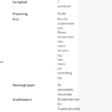
1
Varighed
semester
Forår
Placering
Kun for
Pris
studerende
s
ved
Åbent
Universitet
Læs
mere
om pris
her
Læs
ved
mere
om
tilmelding
r
her
Se
Skemagruppe
det
skemalink
herunder
Studienævnet
Studienævn
for
Tværkulturelle
gen