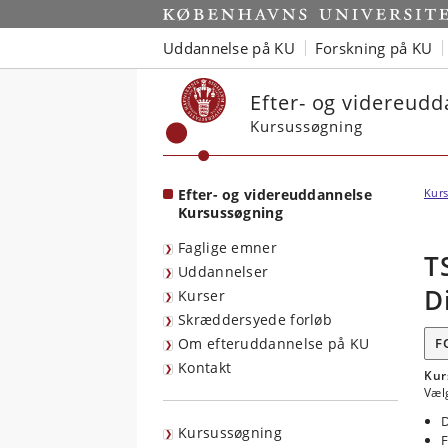
Start
Uddannelse på KU
Forskning på KU
Efter- og videreud
Kursussøgning
Efter- og videreuddannelse
Kurs
Kursussøgning
Faglige emner
T
Uddannelser
D
Kurser
Skræddersyede forløb
Om efteruddannelse på KU
F
Kontakt
Kur
Væl
D
Kursussøgning
F