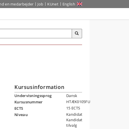
ind en medarbejder
Job
KUnet
English
Kursusinformation
Undervisningssprog
Dansk
HTÆK0105FU
Kursusnummer
15 ECTS
ECTS
Kandidat
Niveau
Kandidat
tilvalg