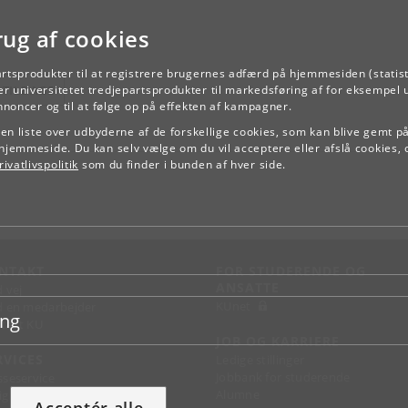
rug af cookies
artsprodukter til at registrere brugernes adfærd på hjemmesiden (statist
TILBAGE
r universitetet tredjepartsprodukter til markedsføring af for eksempel 
annoncer og til at følge op på effekten af kampagner.
e en liste over udbyderne af de forskellige cookies, som kan blive gemt p
hjemmeside. Du kan selv vælge om du vil acceptere eller afslå cookies, 
ivatlivspolitik
som du finder i bunden af hver side.
NTAKT
FOR STUDERENDE OG
ANSATTE
d vej
KUnet
d en medarbejder
ing
takt KU
JOB OG KARRIERE
RVICES
Ledige stillinger
Jobbank for studerende
sseservice
Alumne
ignguide