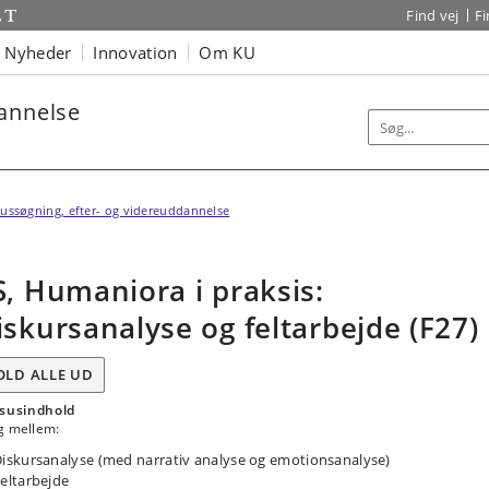
Find vej
F
Nyheder
Innovation
Om KU
dannelse
ussøgning, efter- og videreuddannelse
S, Humaniora i praksis:
iskursanalyse og feltarbejde (F27)
OLD ALLE UD
susindhold
g mellem:
iskursanalyse (med narrativ analyse og emotionsanalyse)
eltarbejde