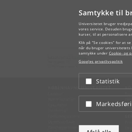
Samtykke til b
Universitetet bruger tredjep
vores service. Desuden bruge
kurser, til at personalisere 
Klik på "Se cookies" for at s
når du bruger universitetets 
samtykke under
Cookie- og pr
Københavns Universitet
Googles privatlivspolitik
Nørregade 10
1165 København K
Statistik
Acceptér eller afslå
KØBENHAVNS UNIVERSITET
KO
Ledelse
Fin
Administration
Fin
Markedsfør
Acceptér eller afslå
Fakulteter
Kon
Institutter
Forskningscentre
SE
Dyrehospitaler
Pre
Tandlægeskolen
Des